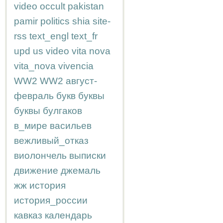
video
occult
pakistan
pamir
politics
shia
site-
rss
text_engl
text_fr
upd
us
video
vita nova
vita_nova
vivencia
WW2
WW2
август-
февраль
букв
буквы
буквы
булгаков
в_мире
васильев
вежливый_отказ
виолончель
выписки
движение
джемаль
жж
история
история_россии
кавказ
календарь