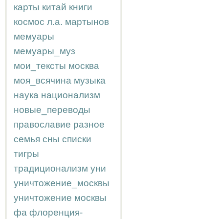
карты
китай
книги
космос
л.а.
мартынов
мемуары
мемуары_муз
мои_тексты
москва
моя_всячина
музыка
наука
национализм
новые_переводы
православие
разное
семья
сны
списки
тигры
традиционализм
уни
уничтожение_москвы
уничтожение москвы
фа
флоренция-