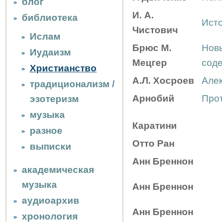
блог
И. А.
библиотека
Исто
Чистович
Ислам
Брюс М.
Новы
Иудаизм
Мецгер
сод
Христианство
А.Л. Хосроев
Але
традиционализм /
Арнобий
Про
эзотеризм
музыка
Каратини
разное
Отто Ран
выписки
Анн Бреннон
академическая
музыка
Анн Бреннон
аудиоархив
Анн Бреннон
хронология