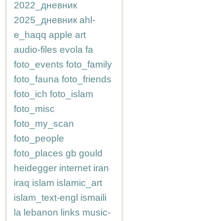
2022_дневник
2025_дневник
ahl-
e_haqq
apple
art
audio-files
evola
fa
foto_events
foto_family
foto_fauna
foto_friends
foto_ich
foto_islam
foto_misc
foto_my_scan
foto_people
foto_places
gb
gould
heidegger
internet
iran
iraq
islam
islamic_art
islam_text-engl
ismaili
la
lebanon
links
music-