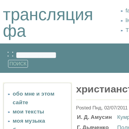
трансляция
f
l
фа
Т
: :
христианс
обо мне и этом
сайте
Posted Пнд, 02/07/2011 
мои тексты
И. Д. Амусин
Кум
моя музыка
Г. Дьяченко
Пол