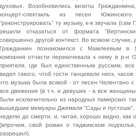
духовых. Возобновились визиты Гражданкина
концерт-спектакль из песен Южинског
"реконструировать" ту музыку, к-я звучала (сам Г
решили отказаться от формата "Вертинск
совершенно другой контекст. Во всяком случае, 
Гражданкин познакомился с Мамлеевым в 
компания отчасти перекочевала к нему в р-н 
приятеля, где был единственным русским, все
видел такого, чтоб гости танцевали неск. часов
что музыка была всякой - от песен Челентано с
все движения (в т.ч. и девушек - а все женщины
были исключительно из народных памирских тан
вышедшие мемуары Джемаля "Сады и пустоши", 
неделю до смерти, и, читая, хорошо видно, как 
(впрочем, свой роман о таджикском подполье,
разрешил).