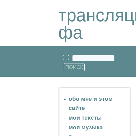
трансляц
фа
: :
обо мне и этом
сайте
мои тексты
моя музыка