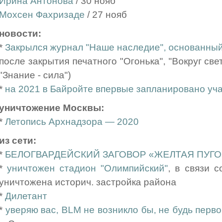
Ирина Антонова
/ 30 нояб
Мохсен Фахризаде
/ 27 нояб
новости:
*
Закрылся журнал "Наше наследие", основанны
после закрытия печатного "Огонька", "Вокруг све
"Знание - сила")
*
на 2021 в Байройте впервые запланировано у
уничтожение Москвы:
*
Летопись Архнадзора — 2020
из сети:
*
БЕЛОГВАРДЕЙСКИЙ ЗАГОВОР «ЖЕЛТАЯ ПУГ
*
уничтожен стадион "Олимпийский"
, в связи с
уничтожена историч. застройка района
*
Дилетант
*
уверяю вас, BLM не возникло бы, не будь перв