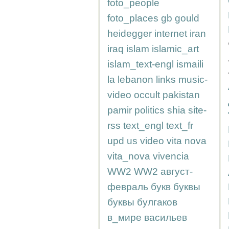
foto_people
foto_places
gb
gould
heidegger
internet
iran
iraq
islam
islamic_art
islam_text-engl
ismaili
la
lebanon
links
music-
video
occult
pakistan
pamir
politics
shia
site-
rss
text_engl
text_fr
upd
us
video
vita nova
vita_nova
vivencia
WW2
WW2
август-
февраль
букв
буквы
буквы
булгаков
в_мире
васильев