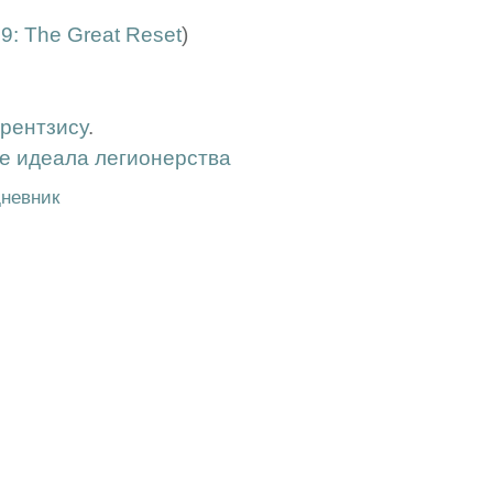
9: The Great Reset
)
рентзису
.
е идеала легионерства
невник