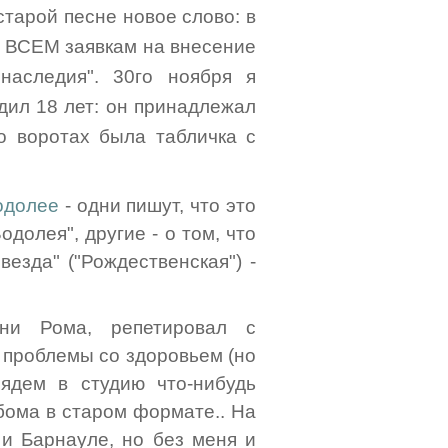
старой песне новое слово: в
л ВСЕМ заявкам на внесение
наследия". 30го ноября я
одил 18 лет: он принадлежал
го воротах была табличка с
одолее
- одни пишут, что это
долея", другие - о том, что
везда" ("Рождественская") -
ни Рома, репетировал с
и проблемы со здоровьем (но
ядем в студию что-нибудь
ьбома в старом формате.. На
и Барнауле, но без меня и