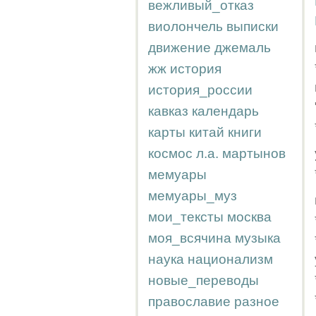
вежливый_отказ
виолончель
выписки
движение
джемаль
жж
история
история_россии
кавказ
календарь
карты
китай
книги
космос
л.а.
мартынов
мемуары
мемуары_муз
мои_тексты
москва
моя_всячина
музыка
наука
национализм
новые_переводы
православие
разное