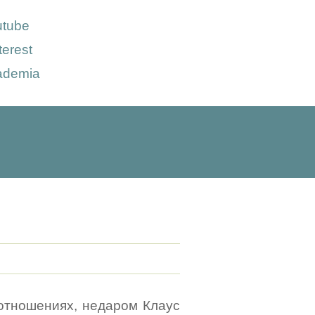
utube
terest
ademia
 отношениях, недаром Клаус