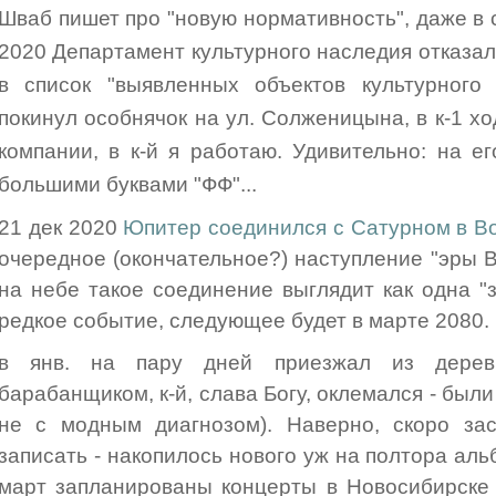
Шваб пишет про "новую нормативность", даже в 
2020 Департамент культурного наследия отказа
в список "выявленных объектов культурного 
покинул особнячок на ул. Солженицына, в к-1 х
компании, в к-й я работаю. Удивительно: на е
большими буквами "ФФ"...
21 дек 2020
Юпитер соединился с Сатурном в В
очередное (окончательное?) наступление "эры Во
на небе такое соединение выглядит как одна "з
редкое событие, следующее будет в марте 2080.
в янв. на пару дней приезжал из дерев
барабанщиком, к-й, слава Богу, оклемался - был
не с модным диагнозом). Наверно, скоро зас
записать - накопилось нового уж на полтора ал
март запланированы концерты в Новосибирске 