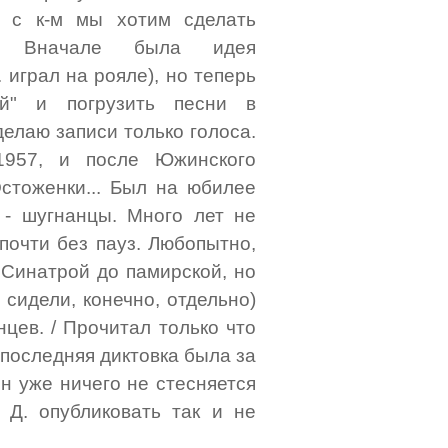
, с к-м мы хотим сделать
о. Вначале была идея
. играл на рояле), но теперь
ий" и погрузить песни в
делаю записи только голоса.
1957, и после Южинского
Остоженки... Был на юбилее
 - шугнанцы. Много лет не
 почти без пауз. Любопытно,
 Синатрой до памирской, но
 сидели, конечно, отдельно)
цев. / Прочитал только что
последняя диктовка была за
он уже ничего не стесняется
 Д. опубликовать так и не