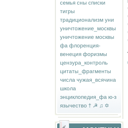
семья
сны
списки
тигры
традиционализм
уни
уничтожение_москвы
уничтожение москвы
фа
флоренция-
венеция
форизмы
цензура_контроль
цитаты_фрагменты
числа
чужая_всячина
школа
энциклопедия_фа
ю-з
язычество
†
☭
♫
✡