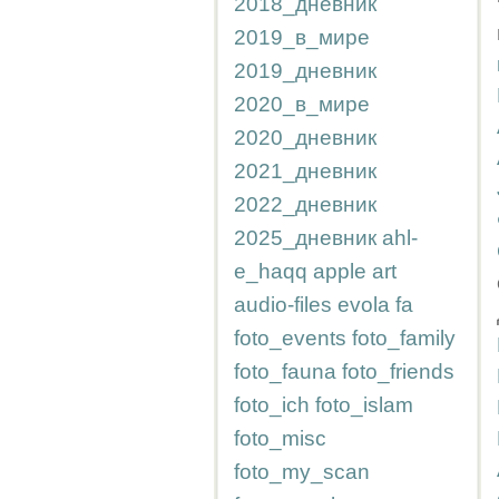
2018_дневник
2019_в_мире
2019_дневник
2020_в_мире
2020_дневник
2021_дневник
2022_дневник
2025_дневник
ahl-
e_haqq
apple
art
audio-files
evola
fa
foto_events
foto_family
foto_fauna
foto_friends
foto_ich
foto_islam
foto_misc
foto_my_scan