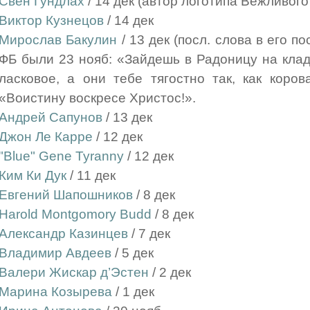
Свен Гундлах
/ 14 дек (автор логотипа Вежливого
Виктор Кузнецов
/ 14 дек
Мирослав Бакулин
/ 13 дек (посл. слова в его по
ФБ были 23 нояб: «Зайдешь в Радоницу на кла
ласковое, а они тебе тягостно так, как коро
«Воистину воскресе Христос!».
Андрей Сапунов
/ 13 дек
Джон Ле Карре
/ 12 дек
"Blue" Gene Tyranny
/ 12 дек
Ким Ки Дук
/ 11 дек
Евгений Шапошников
/ 8 дек
Harold Montgomory Budd
/ 8 дек
Александр Казинцев
/ 7 дек
Владимир Авдеев
/ 5 дек
Валери Жискар д’Эстен
/ 2 дек
Марина Козырева
/ 1 дек