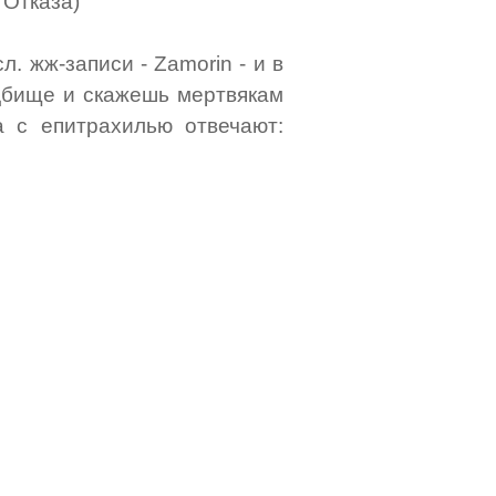
 Отказа)
сл. жж-записи - Zamorin - и в
дбище и скажешь мертвякам
ва с епитрахилью отвечают: