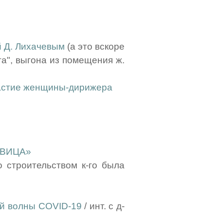
й Д. Лихачевым
(а это вскоре
та", выгона из помещения ж.
частие женщины-дирижера
ОВИЦА»
о строительством к-го была
ой волны COVID-19
/ инт. с д-