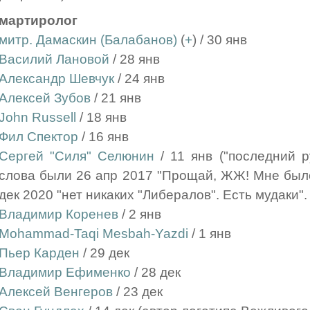
мартиролог
митр. Дамаскин (Балабанов)
(
+
) / 30 янв
Василий Лановой
/ 28 янв
Александр Шевчук
/ 24 янв
Алексей Зубов
/ 21 янв
John Russell
/ 18 янв
Фил Спектор
/ 16 янв
Сергей "Силя" Селюнин
/ 11 янв ("последний р
слова были 26 апр 2017 "Прощай, ЖЖ! Мне было
дек 2020 "нет никаких "Либералов". Есть мудаки".
Владимир Коренев
/ 2 янв
Mohammad-Taqi Mesbah-Yazdi
/ 1 янв
Пьер Карден
/ 29 дек
Владимир Ефименко
/ 28 дек
Алексей Венгеров
/ 23 дек