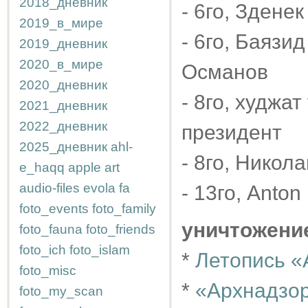
2018_дневник
- 6го, Здене
2019_в_мире
- 6го, Баязи
2019_дневник
2020_в_мире
Османов
2020_дневник
- 8го, худжа
2021_дневник
2022_дневник
президент
2025_дневник
ahl-
- 8го, Никол
e_haqq
apple
art
audio-files
evola
fa
- 13го, Anto
foto_events
foto_family
уничтожени
foto_fauna
foto_friends
foto_ich
foto_islam
*
Летопись «
foto_misc
*
«Архнадзор
foto_my_scan