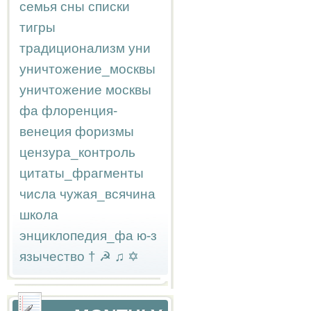
семья
сны
списки
тигры
традиционализм
уни
уничтожение_москвы
уничтожение москвы
фа
флоренция-
венеция
форизмы
цензура_контроль
цитаты_фрагменты
числа
чужая_всячина
школа
энциклопедия_фа
ю-з
язычество
†
☭
♫
✡