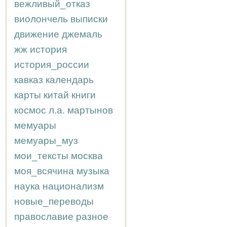
вежливый_отказ
виолончель
выписки
движение
джемаль
жж
история
история_россии
кавказ
календарь
карты
китай
книги
космос
л.а.
мартынов
мемуары
мемуары_муз
мои_тексты
москва
моя_всячина
музыка
наука
национализм
новые_переводы
православие
разное