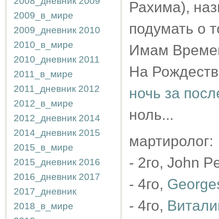
2008_дневник
2009
Рахима), наз
2009_в_мире
подумать о 
2009_дневник
2010
2010_в_мире
Имам Времени
2010_дневник
2011
На Рождеств
2011_в_мире
2011_дневник
2012
ночь за посл
2012_в_мире
ноль...
2012_дневник
2014
2014_дневник
2015
мартиролог:
2015_в_мире
- 2го, John P
2015_дневник
2016
2016_дневник
2017
- 4го,
Georges
2017_дневник
- 4го,
Витали
2018_в_мире