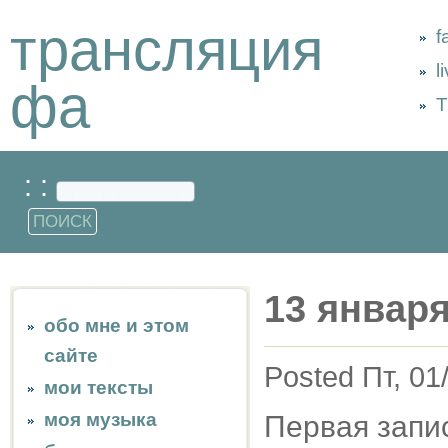
трансляция
f
l
фа
Т
: :
13 января
обо мне и этом
сайте
Posted Пт, 01
мои тексты
моя музыка
Первая запис