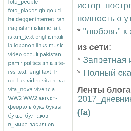
foto_people
истор. постр
foto_places
gb
gould
полностью у
heidegger
internet
iran
iraq
islam
islamic_art
*
"любовь" к
islam_text-engl
ismaili
из сети
:
la
lebanon
links
music-
video
occult
pakistan
*
Запретная 
pamir
politics
shia
site-
*
Полный ска
rss
text_engl
text_fr
upd
us
video
vita nova
Ленты блога
vita_nova
vivencia
2017_дневни
WW2
WW2
август-
февраль
букв
буквы
(fa)
буквы
булгаков
в_мире
васильев