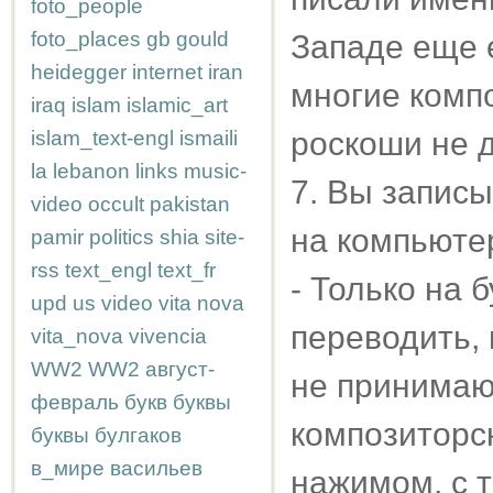
foto_people
foto_places
gb
gould
Западе еще 
heidegger
internet
iran
многие компо
iraq
islam
islamic_art
роскоши не 
islam_text-engl
ismaili
la
lebanon
links
music-
7. Вы записы
video
occult
pakistan
на компьюте
pamir
politics
shia
site-
rss
text_engl
text_fr
- Только на 
upd
us
video
vita nova
переводить, 
vita_nova
vivencia
WW2
WW2
август-
не принимаю
февраль
букв
буквы
композиторск
буквы
булгаков
в_мире
васильев
нажимом, с 