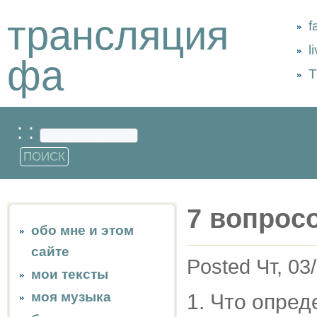
трансляция
f
l
фа
Т
: :
7 вопрос
обо мне и этом
сайте
Posted Чт, 03
мои тексты
моя музыка
1. Что опре