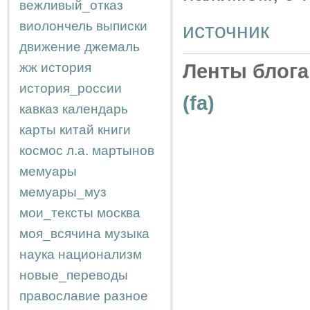
вежливый_отказ
виолончель
выписки
источник
движение
джемаль
жж
история
Ленты блога
история_россии
(fa)
кавказ
календарь
карты
китай
книги
космос
л.а.
мартынов
мемуары
мемуары_муз
мои_тексты
москва
моя_всячина
музыка
наука
национализм
новые_переводы
православие
разное