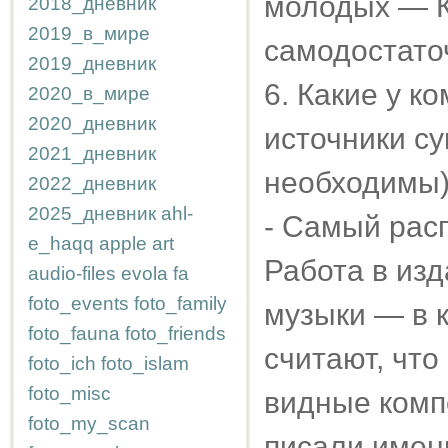
молодых — К
2018_дневник
2019_в_мире
самодостато
2019_дневник
6. Какие у к
2020_в_мире
2020_дневник
источники с
2021_дневник
необходимы
2022_дневник
2025_дневник
ahl-
- Самый рас
e_haqq
apple
art
Работа в из
audio-files
evola
fa
foto_events
foto_family
музыки — в к
foto_fauna
foto_friends
считают, что
foto_ich
foto_islam
foto_misc
видные комп
foto_my_scan
писали имен