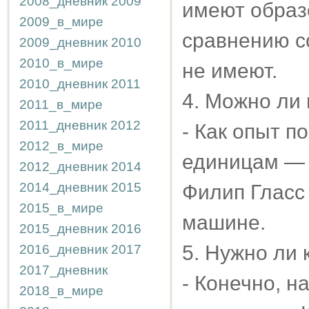
2008_дневник
2009
имеют образ
2009_в_мире
сравнению со
2009_дневник
2010
2010_в_мире
не имеют.
2010_дневник
2011
4. Можно ли
2011_в_мире
2011_дневник
2012
- Как опыт п
2012_в_мире
единицам — п
2012_дневник
2014
2014_дневник
2015
Филип Гласс
2015_в_мире
машине.
2015_дневник
2016
5. Нужно ли 
2016_дневник
2017
2017_дневник
- Конечно, н
2018_в_мире