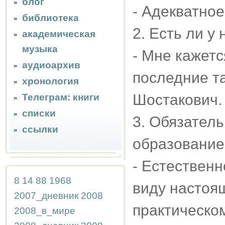
блог
- Адекватное
библиотека
2. Есть ли у
академическая
музыка
- Мне кажетс
аудиоархив
последние т
хронология
Шостакович.
Телеграм: книги
списки
3. Обязател
ссылки
образование
- Естественн
8
14
88
1968
виду настоящ
2007_дневник
2008
практическо
2008_в_мире