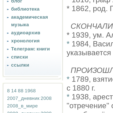
блог
* 1862, род.
библиотека
академическая
музыка
СКОНЧАЛИ
аудиоархив
* 1939, ум. 
хронология
*
1984, Васи
Телеграм: книги
указывается 
списки
ссылки
ПРОИЗОШ
*
1789, взят
с 1880 г.
8
14
88
1968
*
1938, арес
2007_дневник
2008
"отречение"
2008_в_мире