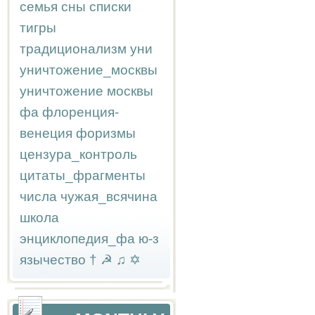
семья
сны
списки
тигры
традиционализм
уни
уничтожение_москвы
уничтожение москвы
фа
флоренция-
венеция
форизмы
цензура_контроль
цитаты_фрагменты
числа
чужая_всячина
школа
энциклопедия_фа
ю-з
язычество
†
☭
♫
✡