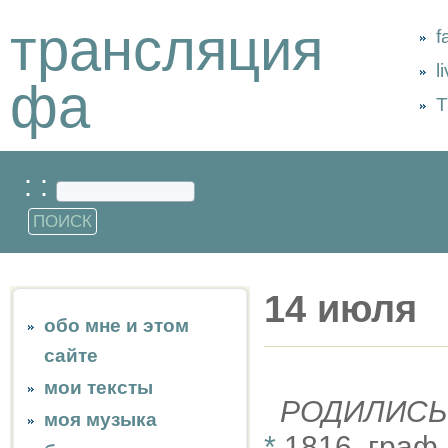
трансляция
f
l
фа
Т
: :
14 июля
обо мне и этом
сайте
мои тексты
РОДИЛИСЬ
моя музыка
*
1816, граф