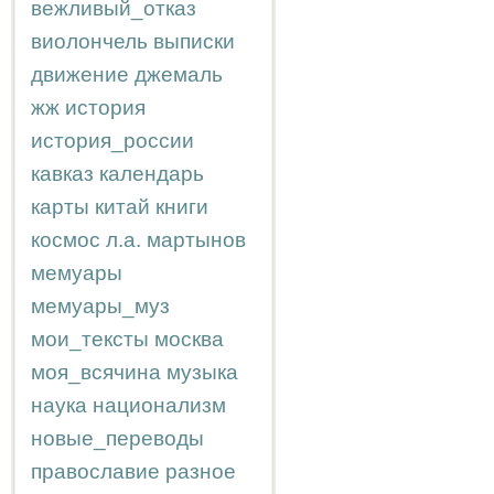
вежливый_отказ
виолончель
выписки
движение
джемаль
жж
история
история_россии
кавказ
календарь
карты
китай
книги
космос
л.а.
мартынов
мемуары
мемуары_муз
мои_тексты
москва
моя_всячина
музыка
наука
национализм
новые_переводы
православие
разное