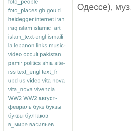
foto_people
Одессе), муз
foto_places
gb
gould
heidegger
internet
iran
iraq
islam
islamic_art
islam_text-engl
ismaili
la
lebanon
links
music-
video
occult
pakistan
pamir
politics
shia
site-
rss
text_engl
text_fr
upd
us
video
vita nova
vita_nova
vivencia
WW2
WW2
август-
февраль
букв
буквы
буквы
булгаков
в_мире
васильев