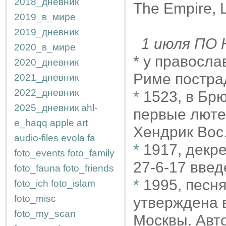
2018_дневник
The Empire, 
2019_в_мире
2019_дневник
1 июля П
2020_в_мире
* у правосла
2020_дневник
Риме постра
2021_дневник
2022_дневник
*
1523, в Бр
2025_дневник
ahl-
первые люте
e_haqq
apple
art
Хендрик Вос
audio-files
evola
fa
*
1917, декр
foto_events
foto_family
27-6-17 введ
foto_fauna
foto_friends
*
1995, песня
foto_ich
foto_islam
foto_misc
утверждена 
foto_my_scan
Москвы. Авто