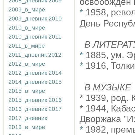
освобождён 
2008_дневник
2009
2009_в_мире
*
1958, рево
2009_дневник
2010
День Респуб
2010_в_мире
2010_дневник
2011
В ЛИТЕРАТ
2011_в_мире
*
1885, ум. 
2011_дневник
2012
2012_в_мире
*
1916, Толк
2012_дневник
2014
2014_дневник
2015
В МУЗЫКЕ
2015_в_мире
* 1939, род.
2015_дневник
2016
* 1944, Каба
2016_дневник
2017
Дворжака "И
2017_дневник
2018_в_мире
*
1982, премь