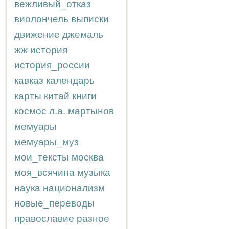
вежливый_отказ
виолончель
выписки
движение
джемаль
жж
история
история_россии
кавказ
календарь
карты
китай
книги
космос
л.а.
мартынов
мемуары
мемуары_муз
мои_тексты
москва
моя_всячина
музыка
наука
национализм
новые_переводы
православие
разное