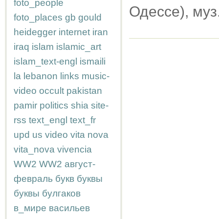
foto_people
Одессе), муз
foto_places
gb
gould
heidegger
internet
iran
iraq
islam
islamic_art
islam_text-engl
ismaili
la
lebanon
links
music-
video
occult
pakistan
pamir
politics
shia
site-
rss
text_engl
text_fr
upd
us
video
vita nova
vita_nova
vivencia
WW2
WW2
август-
февраль
букв
буквы
буквы
булгаков
в_мире
васильев