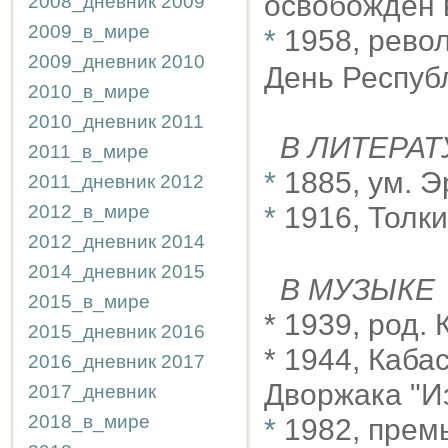
освобождён 
2008_дневник
2009
2009_в_мире
*
1958, рево
2009_дневник
2010
День Респуб
2010_в_мире
2010_дневник
2011
В ЛИТЕРАТ
2011_в_мире
*
1885, ум. 
2011_дневник
2012
2012_в_мире
*
1916, Толк
2012_дневник
2014
2014_дневник
2015
В МУЗЫКЕ
2015_в_мире
* 1939, род.
2015_дневник
2016
* 1944, Каба
2016_дневник
2017
Дворжака "И
2017_дневник
2018_в_мире
*
1982, премь