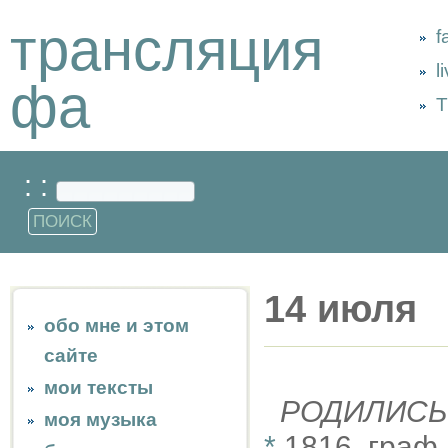
трансляция
f
l
фа
Т
: :
14 июля
обо мне и этом
сайте
мои тексты
РОДИЛИСЬ
моя музыка
*
1816, граф