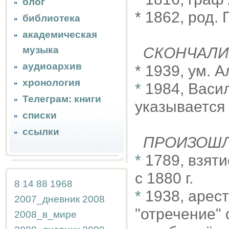
блог
* 1862, род.
библиотека
академическая
музыка
СКОНЧАЛИ
аудиоархив
* 1939, ум. 
хронология
*
1984, Васи
Телеграм: книги
указывается 
списки
ссылки
ПРОИЗОШ
*
1789, взят
с 1880 г.
8
14
88
1968
*
1938, арес
2007_дневник
2008
"отречение"
2008_в_мире