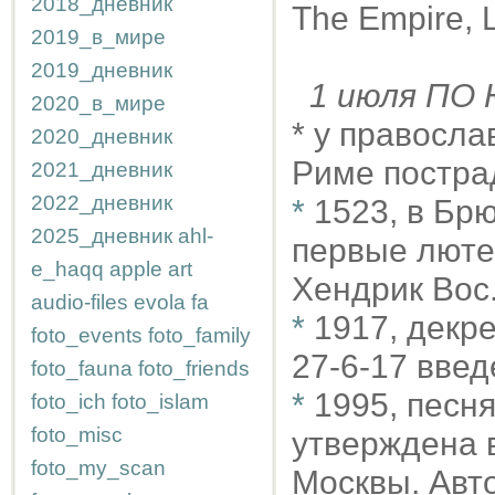
2018_дневник
The Empire, 
2019_в_мире
2019_дневник
1 июля П
2020_в_мире
* у правосла
2020_дневник
Риме постра
2021_дневник
2022_дневник
*
1523, в Бр
2025_дневник
ahl-
первые люте
e_haqq
apple
art
Хендрик Вос
audio-files
evola
fa
*
1917, декр
foto_events
foto_family
27-6-17 введ
foto_fauna
foto_friends
*
1995, песня
foto_ich
foto_islam
foto_misc
утверждена 
foto_my_scan
Москвы. Авто