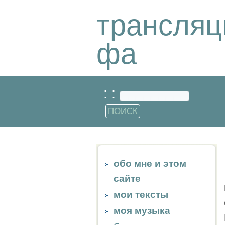
трансляц
фа
: :
обо мне и этом
сайте
мои тексты
моя музыка