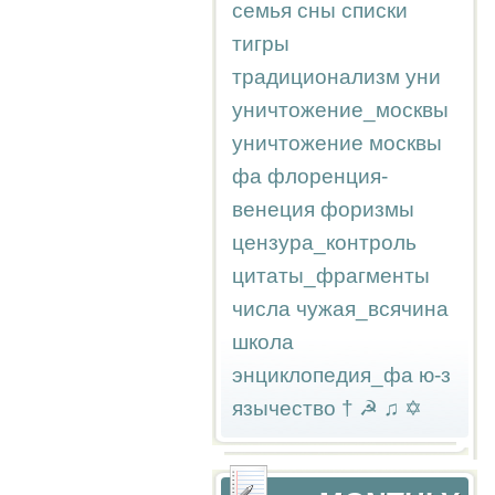
семья
сны
списки
тигры
традиционализм
уни
уничтожение_москвы
уничтожение москвы
фа
флоренция-
венеция
форизмы
цензура_контроль
цитаты_фрагменты
числа
чужая_всячина
школа
энциклопедия_фа
ю-з
язычество
†
☭
♫
✡