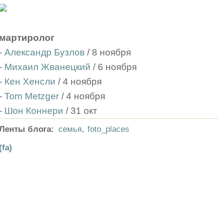
мартиролог
-
Александр Бузлов
/ 8 ноября
-
Михаил Жванецкий
/ 6 ноября
-
Кен Хенсли
/ 4 ноября
-
Tom Metzger
/ 4 ноября
-
Шон Коннери
/ 31 окт
Ленты блога:
семья
,
foto_places
(fa)