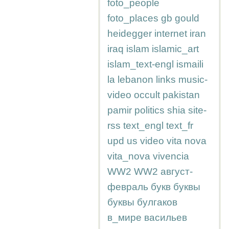
foto_people
foto_places
gb
gould
heidegger
internet
iran
iraq
islam
islamic_art
islam_text-engl
ismaili
la
lebanon
links
music-
video
occult
pakistan
pamir
politics
shia
site-
rss
text_engl
text_fr
upd
us
video
vita nova
vita_nova
vivencia
WW2
WW2
август-
февраль
букв
буквы
буквы
булгаков
в_мире
васильев