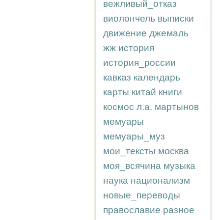
вежливый_отказ
виолончель
выписки
движение
джемаль
жж
история
история_россии
кавказ
календарь
карты
китай
книги
космос
л.а.
мартынов
мемуары
мемуары_муз
мои_тексты
москва
моя_всячина
музыка
наука
национализм
новые_переводы
православие
разное