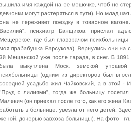
вышила имя каждой на ее мешочке, чтоб не стер
девчонки могут растеряться в пути). Но младшая 
она не переживет поездку в товарном вагоне
Василий", психиатр Банщиков, прислал адъ
Мещерское, где был главврачом психбольницы 
моя прабабушка Барсукова). Вернулись они на с
3й Мещанской уже после парада, в снег. В 189
была выкуплена Моск. земской управой
психбольницы (одним из директоров был впосл
соседней усадьбе жил Чайковский, а в этой - 
"Пруд с лилиями", тогда же больницу посетил
Малевич (он приехал после того, как его жена К
работать в больнице, увезла от него детей. Зде
женой, дочерью завхоза больницы). На фото - гл