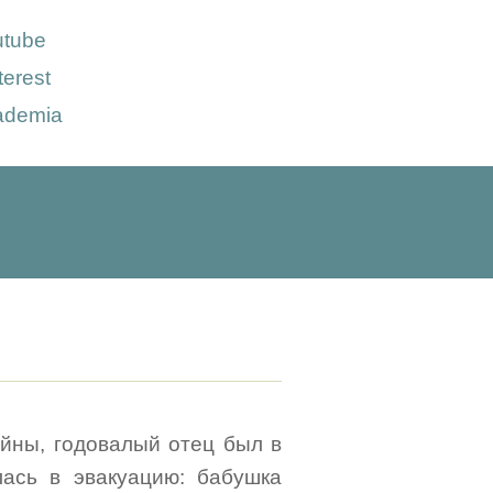
utube
terest
ademia
йны, годовалый отец был в
ась в эвакуацию: бабушка