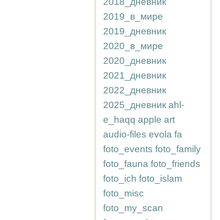
2018_дневник
2019_в_мире
2019_дневник
2020_в_мире
2020_дневник
2021_дневник
2022_дневник
2025_дневник
ahl-
e_haqq
apple
art
audio-files
evola
fa
foto_events
foto_family
foto_fauna
foto_friends
foto_ich
foto_islam
foto_misc
foto_my_scan