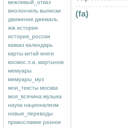
вежливый_отказ
виолончель
выписки
(fa)
движение
джемаль
жж
история
история_россии
кавказ
календарь
карты
китай
книги
космос
л.а.
мартынов
мемуары
мемуары_муз
мои_тексты
москва
моя_всячина
музыка
наука
национализм
новые_переводы
православие
разное