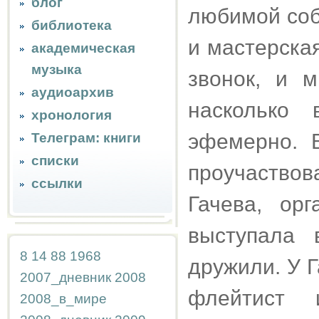
блог
любимой соба
библиотека
и мастерска
академическая
музыка
звонок, и 
аудиоархив
насколько 
хронология
эфемерно. 
Телеграм: книги
списки
проучаствов
ссылки
Гачева, ор
выступала 
8
14
88
1968
дружили. У 
2007_дневник
2008
флейтист 
2008_в_мире