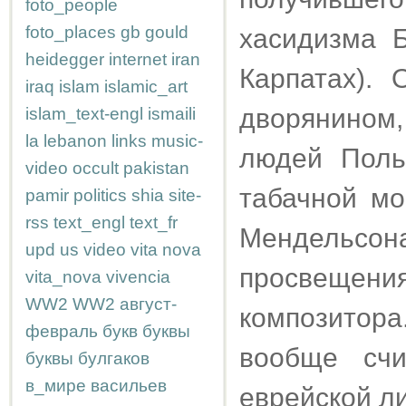
foto_people
foto_places
gb
gould
хасидизма 
heidegger
internet
iran
Карпатах). 
iraq
islam
islamic_art
дворянином
islam_text-engl
ismaili
la
lebanon
links
music-
людей Поль
video
occult
pakistan
табачной мо
pamir
politics
shia
site-
rss
text_engl
text_fr
Мендельсона
upd
us
video
vita nova
просвещения
vita_nova
vivencia
WW2
WW2
август-
композитор
февраль
букв
буквы
вообще счи
буквы
булгаков
в_мире
васильев
еврейской л