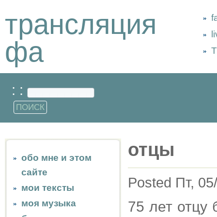
трансляция
f
l
фа
Т
: :
отцы
обо мне и этом
сайте
Posted Пт, 05
мои тексты
моя музыка
75 лет отцу 