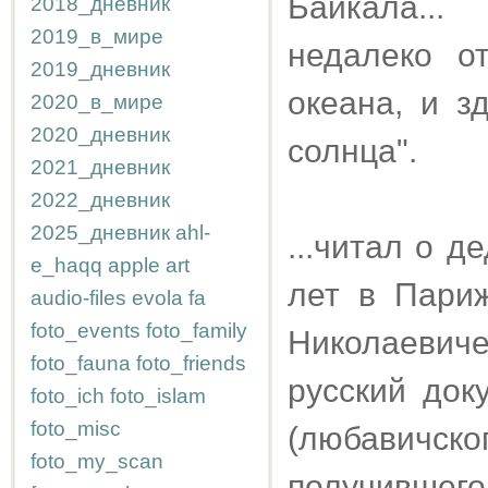
Байкала...
2018_дневник
2019_в_мире
недалеко о
2019_дневник
океана, и з
2020_в_мире
2020_дневник
солнца".
2021_дневник
2022_дневник
2025_дневник
ahl-
...читал о д
e_haqq
apple
art
лет в Пари
audio-files
evola
fa
foto_events
foto_family
Николаевич
foto_fauna
foto_friends
русский док
foto_ich
foto_islam
foto_misc
(любавичск
foto_my_scan
получившег