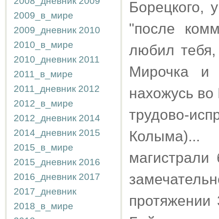
2008_дневник
2009
Борецкого, 
2009_в_мире
"после ком
2009_дневник
2010
2010_в_мире
любил тебя,
2010_дневник
2011
Мирочка и 
2011_в_мире
2011_дневник
2012
нахожусь во
2012_в_мире
трудово-ис
2012_дневник
2014
2014_дневник
2015
Колыма)..
2015_в_мире
магистрали 
2015_дневник
2016
замечатель
2016_дневник
2017
2017_дневник
протяжении 
2018_в_мире