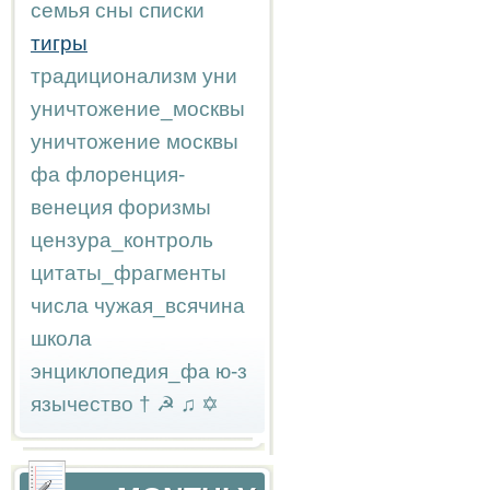
семья
сны
списки
тигры
традиционализм
уни
уничтожение_москвы
уничтожение москвы
фа
флоренция-
венеция
форизмы
цензура_контроль
цитаты_фрагменты
числа
чужая_всячина
школа
энциклопедия_фа
ю-з
язычество
†
☭
♫
✡