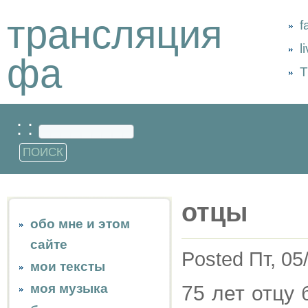
трансляция
f
l
фа
Т
: :
отцы
обо мне и этом
сайте
Posted Пт, 05
мои тексты
моя музыка
75 лет отцу 