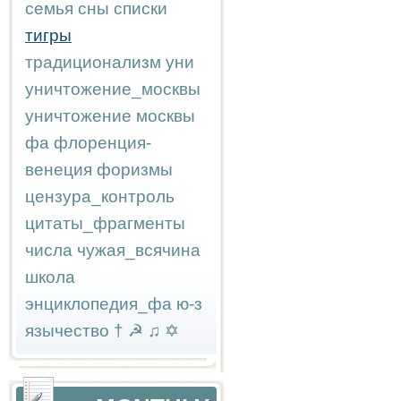
семья
сны
списки
тигры
традиционализм
уни
уничтожение_москвы
уничтожение москвы
фа
флоренция-
венеция
форизмы
цензура_контроль
цитаты_фрагменты
числа
чужая_всячина
школа
энциклопедия_фа
ю-з
язычество
†
☭
♫
✡