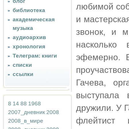
блог
любимой соба
библиотека
и мастерска
академическая
музыка
звонок, и 
аудиоархив
насколько 
хронология
эфемерно. 
Телеграм: книги
списки
проучаствов
ссылки
Гачева, ор
выступала 
8
14
88
1968
дружили. У 
2007_дневник
2008
флейтист 
2008_в_мире