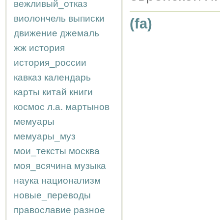
вежливый_отказ
виолончель
выписки
(fa)
движение
джемаль
жж
история
история_россии
кавказ
календарь
карты
китай
книги
космос
л.а.
мартынов
мемуары
мемуары_муз
мои_тексты
москва
моя_всячина
музыка
наука
национализм
новые_переводы
православие
разное