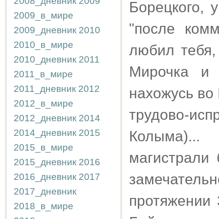
2008_дневник
2009
Борецкого, 
2009_в_мире
"после ком
2009_дневник
2010
2010_в_мире
любил тебя,
2010_дневник
2011
Мирочка и 
2011_в_мире
2011_дневник
2012
нахожусь во
2012_в_мире
трудово-ис
2012_дневник
2014
2014_дневник
2015
Колыма)..
2015_в_мире
магистрали 
2015_дневник
2016
замечатель
2016_дневник
2017
2017_дневник
протяжении 
2018_в_мире