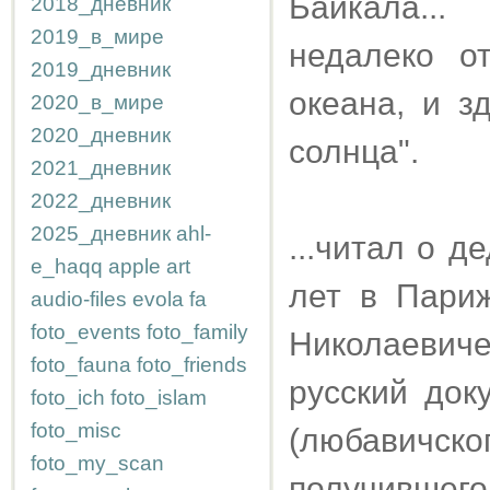
Байкала...
2018_дневник
2019_в_мире
недалеко о
2019_дневник
океана, и з
2020_в_мире
2020_дневник
солнца".
2021_дневник
2022_дневник
2025_дневник
ahl-
...читал о д
e_haqq
apple
art
лет в Пари
audio-files
evola
fa
foto_events
foto_family
Николаевич
foto_fauna
foto_friends
русский док
foto_ich
foto_islam
foto_misc
(любавичск
foto_my_scan
получившег