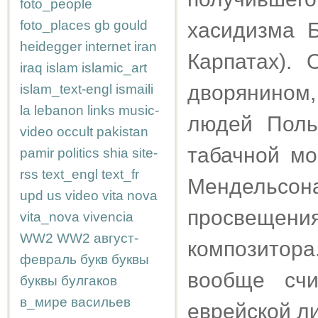
foto_people
foto_places
gb
gould
хасидизма 
heidegger
internet
iran
Карпатах). 
iraq
islam
islamic_art
дворянином
islam_text-engl
ismaili
la
lebanon
links
music-
людей Поль
video
occult
pakistan
табачной мо
pamir
politics
shia
site-
rss
text_engl
text_fr
Мендельсона
upd
us
video
vita nova
просвещения
vita_nova
vivencia
WW2
WW2
август-
композитор
февраль
букв
буквы
вообще счи
буквы
булгаков
в_мире
васильев
еврейской л