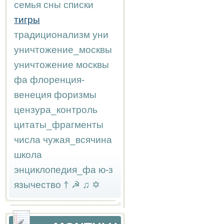
семья
сны
списки
тигры
традиционализм
уни
уничтожение_москвы
уничтожение москвы
фа
флоренция-
венеция
форизмы
цензура_контроль
цитаты_фрагменты
числа
чужая_всячина
школа
энциклопедия_фа
ю-з
язычество
†
☭
♫
✡