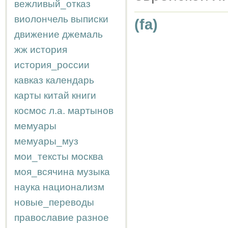
вежливый_отказ
виолончель
выписки
(fa)
движение
джемаль
жж
история
история_россии
кавказ
календарь
карты
китай
книги
космос
л.а.
мартынов
мемуары
мемуары_муз
мои_тексты
москва
моя_всячина
музыка
наука
национализм
новые_переводы
православие
разное