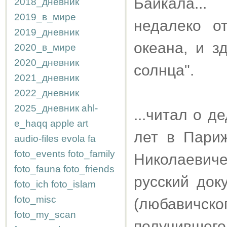
Байкала...
2018_дневник
2019_в_мире
недалеко о
2019_дневник
океана, и з
2020_в_мире
2020_дневник
солнца".
2021_дневник
2022_дневник
2025_дневник
ahl-
...читал о д
e_haqq
apple
art
лет в Пари
audio-files
evola
fa
foto_events
foto_family
Николаевич
foto_fauna
foto_friends
русский док
foto_ich
foto_islam
foto_misc
(любавичск
foto_my_scan
получившег