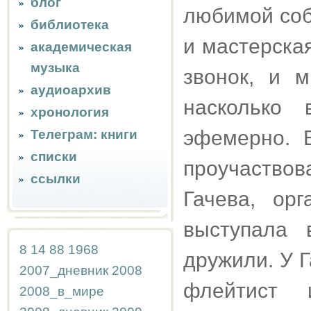
блог
любимой соба
библиотека
и мастерска
академическая
музыка
звонок, и 
аудиоархив
насколько 
хронология
эфемерно. 
Телеграм: книги
списки
проучаствов
ссылки
Гачева, ор
выступала 
8
14
88
1968
дружили. У 
2007_дневник
2008
флейтист 
2008_в_мире