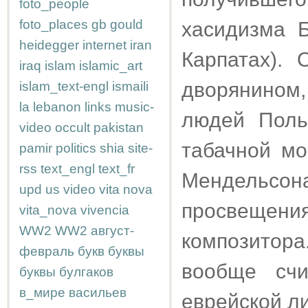
foto_people
foto_places
gb
gould
хасидизма 
heidegger
internet
iran
Карпатах). 
iraq
islam
islamic_art
дворянином
islam_text-engl
ismaili
la
lebanon
links
music-
людей Поль
video
occult
pakistan
табачной мо
pamir
politics
shia
site-
rss
text_engl
text_fr
Мендельсона
upd
us
video
vita nova
просвещения
vita_nova
vivencia
WW2
WW2
август-
композитор
февраль
букв
буквы
вообще счи
буквы
булгаков
в_мире
васильев
еврейской л