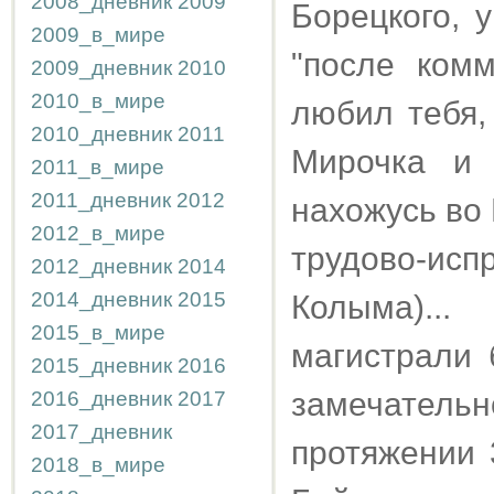
2008_дневник
2009
Борецкого, 
2009_в_мире
"после ком
2009_дневник
2010
2010_в_мире
любил тебя,
2010_дневник
2011
Мирочка и 
2011_в_мире
2011_дневник
2012
нахожусь во
2012_в_мире
трудово-ис
2012_дневник
2014
2014_дневник
2015
Колыма)..
2015_в_мире
магистрали 
2015_дневник
2016
замечатель
2016_дневник
2017
2017_дневник
протяжении 
2018_в_мире