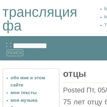
трансляция
f
l
фа
Т
: :
отцы
обо мне и этом
сайте
Posted Пт, 05
мои тексты
моя музыка
75 лет отцу 