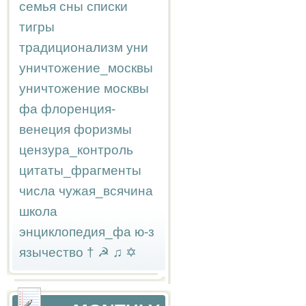
семья
сны
списки
тигры
традиционализм
уни
уничтожение_москвы
уничтожение москвы
фа
флоренция-
венеция
форизмы
цензура_контроль
цитаты_фрагменты
числа
чужая_всячина
школа
энциклопедия_фа
ю-з
язычество
†
☭
♫
✡