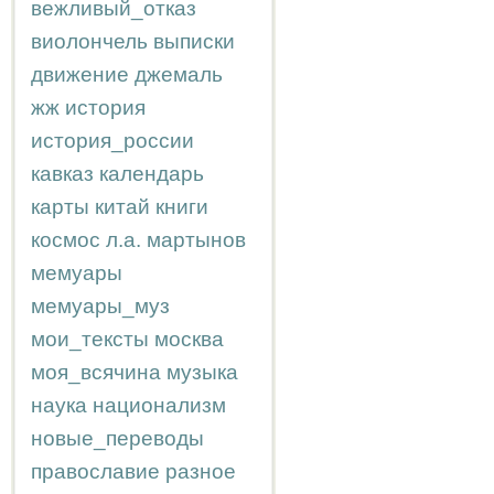
вежливый_отказ
виолончель
выписки
движение
джемаль
жж
история
история_россии
кавказ
календарь
карты
китай
книги
космос
л.а.
мартынов
мемуары
мемуары_муз
мои_тексты
москва
моя_всячина
музыка
наука
национализм
новые_переводы
православие
разное