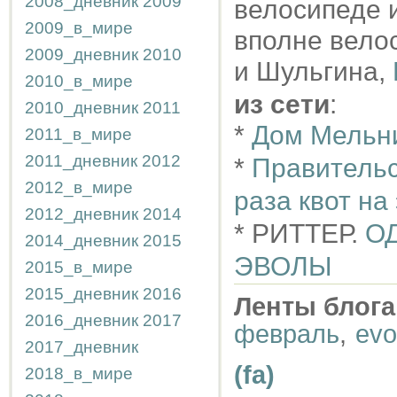
2008_дневник
2009
велосипеде 
2009_в_мире
вполне вело
2009_дневник
2010
и Шульгина,
2010_в_мире
из сети
:
2010_дневник
2011
*
Дом Мельни
2011_в_мире
2011_дневник
2012
*
Правительс
2012_в_мире
раза квот на
2012_дневник
2014
* РИТТЕР.
О
2014_дневник
2015
ЭВОЛЫ
2015_в_мире
2015_дневник
2016
Ленты блога
2016_дневник
2017
февраль
,
evo
2017_дневник
(fa)
2018_в_мире