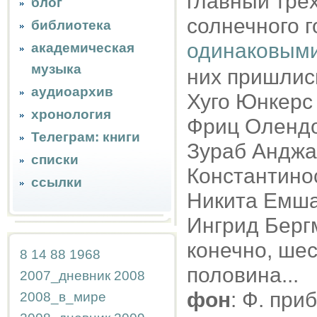
главный трё
блог
солнечного г
библиотека
одинаковыми
академическая
музыка
них пришлис
аудиоархив
Хуго Юнкерс
хронология
Фриц Олендо
Телеграм: книги
Зураб Анджа
списки
Константино
ссылки
Никита Емша
Ингрид Бергм
конечно, шес
8
14
88
1968
половина...
2007_дневник
2008
фон
: Ф. при
2008_в_мире