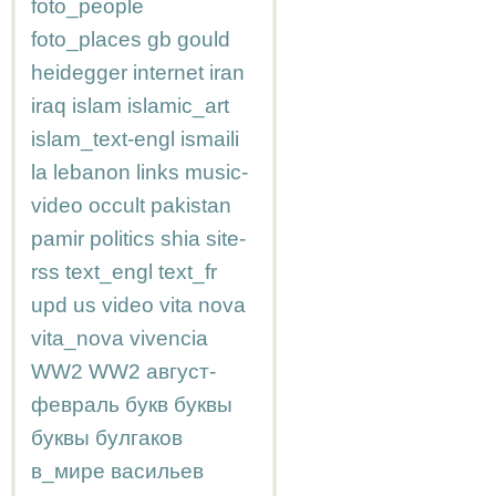
foto_people
foto_places
gb
gould
heidegger
internet
iran
iraq
islam
islamic_art
islam_text-engl
ismaili
la
lebanon
links
music-
video
occult
pakistan
pamir
politics
shia
site-
rss
text_engl
text_fr
upd
us
video
vita nova
vita_nova
vivencia
WW2
WW2
август-
февраль
букв
буквы
буквы
булгаков
в_мире
васильев