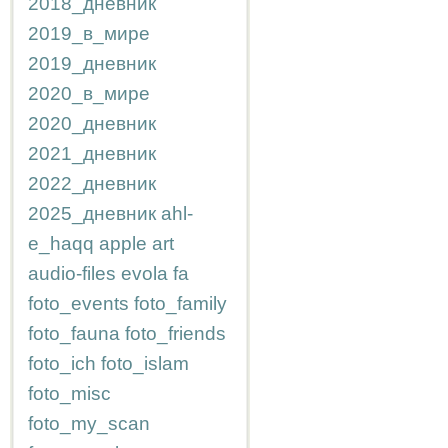
2018_дневник
2019_в_мире
2019_дневник
2020_в_мире
2020_дневник
2021_дневник
2022_дневник
2025_дневник
ahl-
e_haqq
apple
art
audio-files
evola
fa
foto_events
foto_family
foto_fauna
foto_friends
foto_ich
foto_islam
foto_misc
foto_my_scan