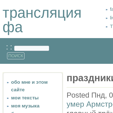
трансляция
f
l
фа
Т
: :
праздник
обо мне и этом
сайте
Posted Пнд, 0
мои тексты
умер Армстр
моя музыка