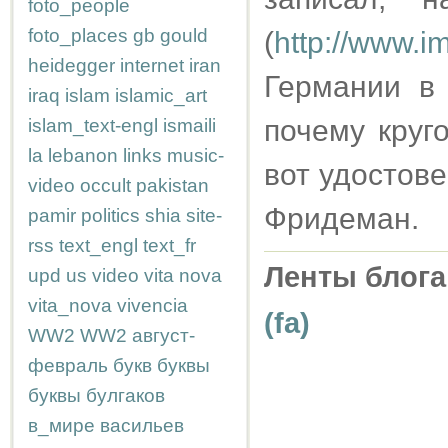
foto_people
foto_places
gb
gould
(
http://www.i
heidegger
internet
iran
Германии в 
iraq
islam
islamic_art
почему круг
islam_text-engl
ismaili
la
lebanon
links
music-
вот удостове
video
occult
pakistan
Фридеман.
pamir
politics
shia
site-
rss
text_engl
text_fr
Ленты блога
upd
us
video
vita nova
vita_nova
vivencia
(fa)
WW2
WW2
август-
февраль
букв
буквы
буквы
булгаков
в_мире
васильев