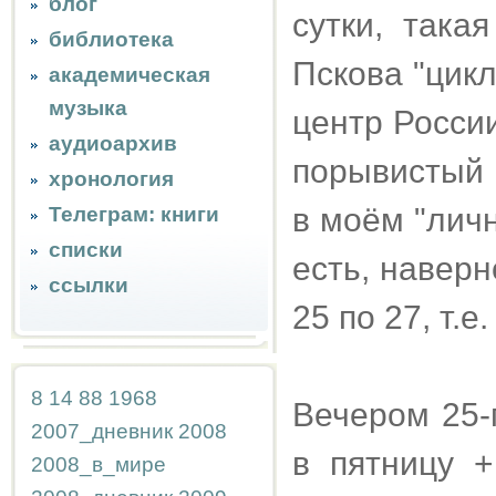
блог
сутки, така
библиотека
Пскова "цикл
академическая
музыка
центр Росси
аудиоархив
порывистый 
хронология
в моём "личн
Телеграм: книги
списки
есть, наверн
ссылки
25 по 27, т.е.
8
14
88
1968
Вечером 25-г
2007_дневник
2008
в пятницу 
2008_в_мире