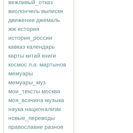
вежливый_отказ
виолончель
выписки
движение
джемаль
жж
история
история_россии
кавказ
календарь
карты
китай
книги
космос
л.а.
мартынов
мемуары
мемуары_муз
мои_тексты
москва
моя_всячина
музыка
наука
национализм
новые_переводы
православие
разное