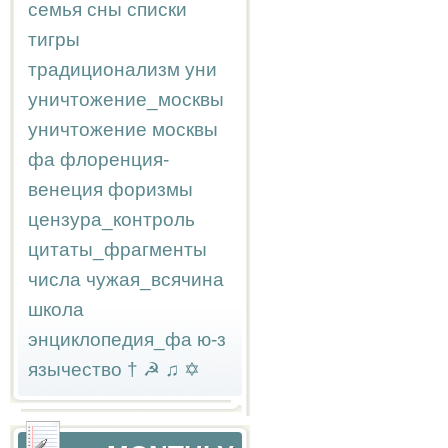
семья
сны
списки
тигры
традиционализм
уни
уничтожение_москвы
уничтожение москвы
фа
флоренция-
венеция
форизмы
цензура_контроль
цитаты_фрагменты
числа
чужая_всячина
школа
энциклопедия_фа
ю-з
язычество
†
☭
♫
✡