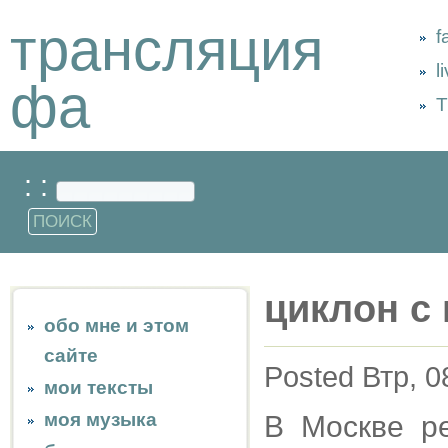
трансляция
f
l
фа
Т
: :
циклон с
обо мне и этом
сайте
Posted Втр, 0
мои тексты
моя музыка
В Москве ре