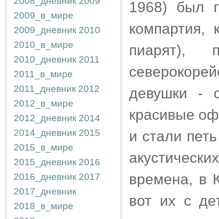
2008_дневник
2009
1968) был 
2009_в_мире
компартия, 
2009_дневник
2010
2010_в_мире
пиарят),
2010_дневник
2011
северокорей
2011_в_мире
2011_дневник
2012
девушки - 
2012_в_мире
красивые оф
2012_дневник
2014
2014_дневник
2015
и стали петь
2015_в_мире
акустически
2015_дневник
2016
времена, в 
2016_дневник
2017
2017_дневник
вот их с де
2018_в_мире