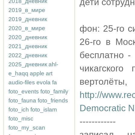
дети сотрудн
2018_дневник
2019_в_мире
2019_дневник
фон: 25-го 
2020_в_мире
2020_дневник
26-го в Мос
2021_дневник
бесплатно -
2022_дневник
2025_дневник
ahl-
чикагского
e_haqq
apple
art
вертолёты,
audio-files
evola
fa
foto_events
foto_family
http://www.r
foto_fauna
foto_friends
Democratic Na
foto_ich
foto_islam
foto_misc
------------
foto_my_scan
записал, 