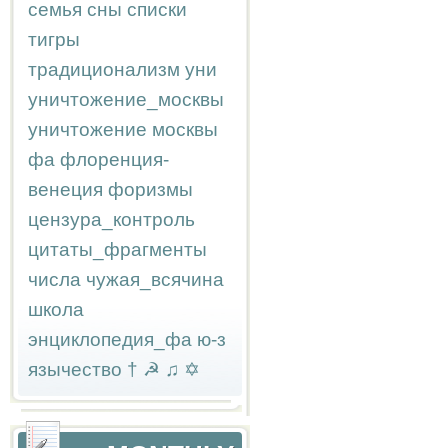
семья
сны
списки
тигры
традиционализм
уни
уничтожение_москвы
уничтожение москвы
фа
флоренция-
венеция
форизмы
цензура_контроль
цитаты_фрагменты
числа
чужая_всячина
школа
энциклопедия_фа
ю-з
язычество
†
☭
♫
✡