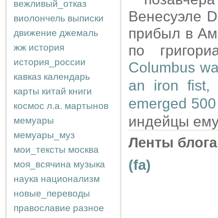
вежливый_отказ
Венесуэле Dí
виолончель
выписки
прибыл в Аме
движение
джемаль
жж
история
по григори
история_россии
Columbus was
кавказ
календарь
an iron fist
карты
китай
книги
emerged 500 y
космос
л.а.
мартынов
индейцы ему
мемуары
мемуары_муз
Ленты блога
мои_тексты
москва
(fa)
моя_всячина
музыка
наука
национализм
новые_переводы
православие
разное