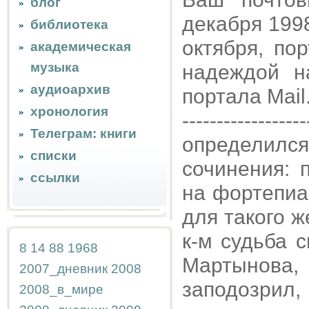
блог
декабря 1998,
библиотека
октября, по
академическая
музыка
надеждой н
аудиоархив
портала Mail
хронология
------------------
Телеграм: книги
определил
списки
сочинения: 
ссылки
на фортепиа
для такого 
к-м судьба 
8
14
88
1968
Мартынова,
2007_дневник
2008
заподозрил
2008_в_мире