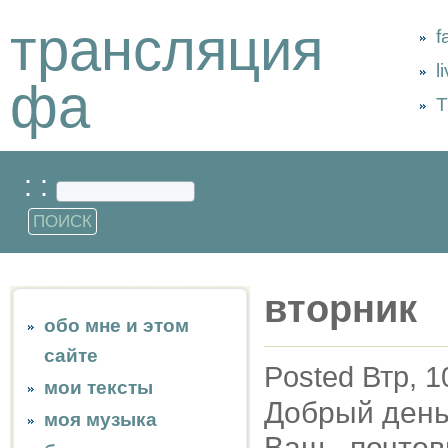
трансляция
f
l
фа
Т
: :
вторник
обо мне и этом
сайте
Posted Втр, 1
мои тексты
Добрый день,
моя музыка
Ваш почтов