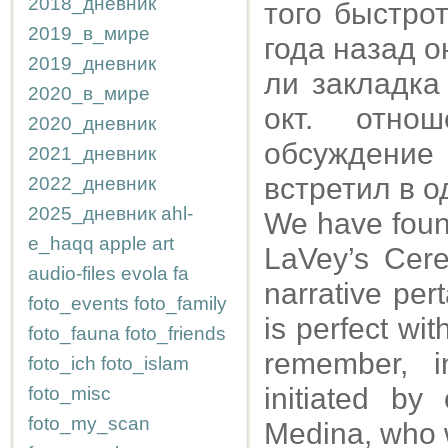
2018_дневник
того быстро
2019_в_мире
года назад о
2019_дневник
ли закладка
2020_в_мире
окт. отно
2020_дневник
обсуждение
2021_дневник
встретил в о
2022_дневник
2025_дневник
ahl-
We have found
e_haqq
apple
art
LaVey’s Cere
audio-files
evola
fa
narrative per
foto_events
foto_family
is perfect wit
foto_fauna
foto_friends
remember, i
foto_ich
foto_islam
initiated b
foto_misc
foto_my_scan
Medina, who w