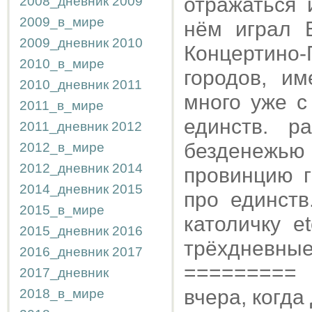
отражаться 
2008_дневник
2009
2009_в_мире
нём играл Б
2009_дневник
2010
Концертино-
2010_в_мире
городов, и
2010_дневник
2011
много уже с
2011_в_мире
единств. р
2011_дневник
2012
безденежью 
2012_в_мире
2012_дневник
2014
провинцию г
2014_дневник
2015
про единств
2015_в_мире
католичку e
2015_дневник
2016
трёхдневные
2016_дневник
2017
=========
2017_дневник
вчера, когд
2018_в_мире