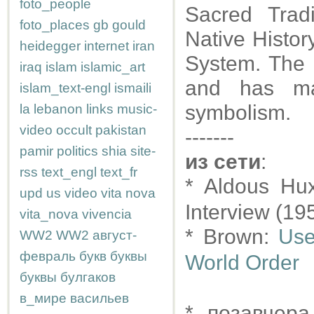
foto_people
Sacred Trad
foto_places
gb
gould
Native Histor
heidegger
internet
iran
System. The h
iraq
islam
islamic_art
and has ma
islam_text-engl
ismaili
symbolism.
la
lebanon
links
music-
video
occult
pakistan
-------
pamir
politics
shia
site-
из сети
:
rss
text_engl
text_fr
* Aldous Hu
upd
us
video
vita nova
Interview (19
vita_nova
vivencia
* Brown:
Use
WW2
WW2
август-
февраль
букв
буквы
World Order
буквы
булгаков
в_мире
васильев
* позавчер