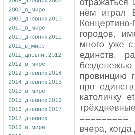
отражаться 
2008_дневник
2009
2009_в_мире
нём играл Б
2009_дневник
2010
Концертино-
2010_в_мире
городов, и
2010_дневник
2011
много уже с
2011_в_мире
единств. р
2011_дневник
2012
безденежью 
2012_в_мире
2012_дневник
2014
провинцию г
2014_дневник
2015
про единств
2015_в_мире
католичку e
2015_дневник
2016
трёхдневные
2016_дневник
2017
=========
2017_дневник
вчера, когд
2018_в_мире