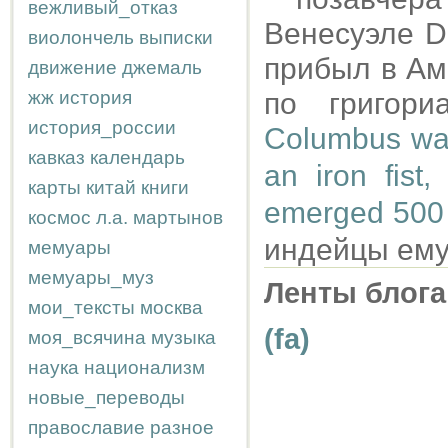
вежливый_отказ
Венесуэле Dí
виолончель
выписки
прибыл в Аме
движение
джемаль
жж
история
по григори
история_россии
Columbus was
кавказ
календарь
an iron fist
карты
китай
книги
emerged 500 y
космос
л.а.
мартынов
индейцы ему
мемуары
мемуары_муз
Ленты блога
мои_тексты
москва
(fa)
моя_всячина
музыка
наука
национализм
новые_переводы
православие
разное