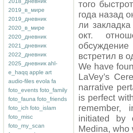
2018_дневник
того быстро
2019_в_мире
года назад о
2019_дневник
ли закладка
2020_в_мире
окт. отно
2020_дневник
обсуждение
2021_дневник
встретил в о
2022_дневник
2025_дневник
ahl-
We have found
e_haqq
apple
art
LaVey’s Cere
audio-files
evola
fa
narrative per
foto_events
foto_family
is perfect wit
foto_fauna
foto_friends
remember, i
foto_ich
foto_islam
initiated b
foto_misc
foto_my_scan
Medina, who w