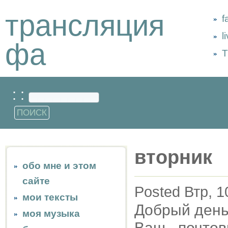
трансляция
f
l
фа
Т
: :
вторник
обо мне и этом
сайте
Posted Втр, 1
мои тексты
Добрый день,
моя музыка
Ваш почтов