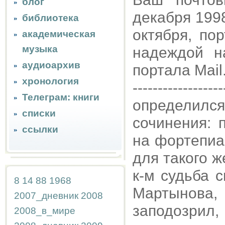
блог
декабря 1998,
библиотека
октября, по
академическая
музыка
надеждой н
аудиоархив
портала Mail
хронология
------------------
Телеграм: книги
определил
списки
сочинения: 
ссылки
на фортепиа
для такого 
к-м судьба 
8
14
88
1968
Мартынова,
2007_дневник
2008
заподозрил
2008_в_мире