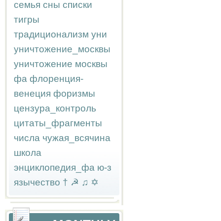
семья
сны
списки
тигры
традиционализм
уни
уничтожение_москвы
уничтожение москвы
фа
флоренция-
венеция
форизмы
цензура_контроль
цитаты_фрагменты
числа
чужая_всячина
школа
энциклопедия_фа
ю-з
язычество
†
☭
♫
✡