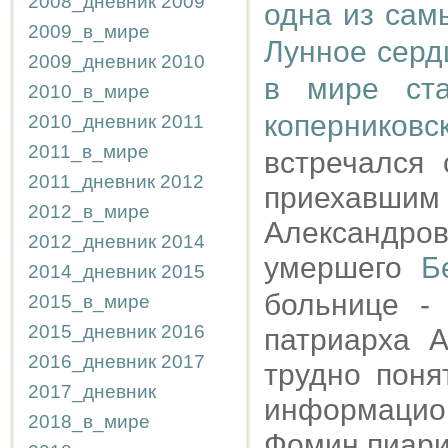
2008_дневник
2009
одна из сам
2009_в_мире
Лунное серд
2009_дневник
2010
в мире ста
2010_в_мире
коперниковс
2010_дневник
2011
2011_в_мире
встречался 
2011_дневник
2012
приехавшим
2012_в_мире
Александро
2012_дневник
2014
умершего
Б
2014_дневник
2015
больнице -
2015_в_мире
2015_дневник
2016
патриарха 
2016_дневник
2017
трудно поня
2017_дневник
информацио
2018_в_мире
Фомин пиари