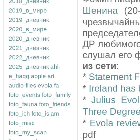
2018_дневник
Шенина
(20-
2019_в_мире
2019_дневник
чрезвычай
2020_в_мире
председател
2020_дневник
ДР любимого
2021_дневник
слушал его ф
2022_дневник
из сети
:
2025_дневник
ahl-
*
Statement F
e_haqq
apple
art
audio-files
evola
fa
*
Ireland has 
foto_events
foto_family
*
Julius Evo
foto_fauna
foto_friends
Three Degre
foto_ich
foto_islam
*
Evola revie
foto_misc
foto_my_scan
pdf