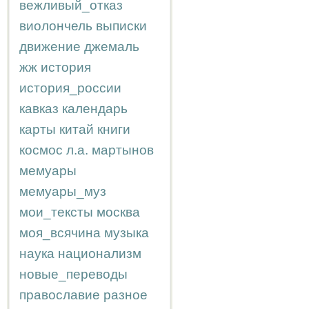
вежливый_отказ
виолончель
выписки
движение
джемаль
жж
история
история_россии
кавказ
календарь
карты
китай
книги
космос
л.а.
мартынов
мемуары
мемуары_муз
мои_тексты
москва
моя_всячина
музыка
наука
национализм
новые_переводы
православие
разное