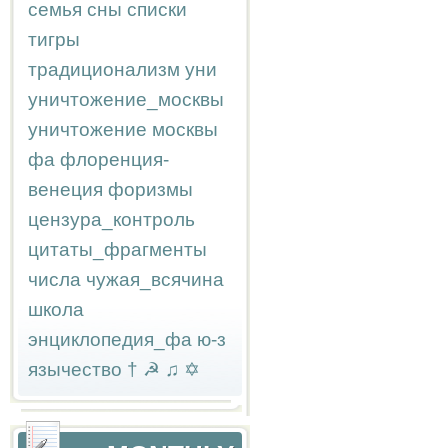
семья
сны
списки
тигры
традиционализм
уни
уничтожение_москвы
уничтожение москвы
фа
флоренция-
венеция
форизмы
цензура_контроль
цитаты_фрагменты
числа
чужая_всячина
школа
энциклопедия_фа
ю-з
язычество
†
☭
♫
✡