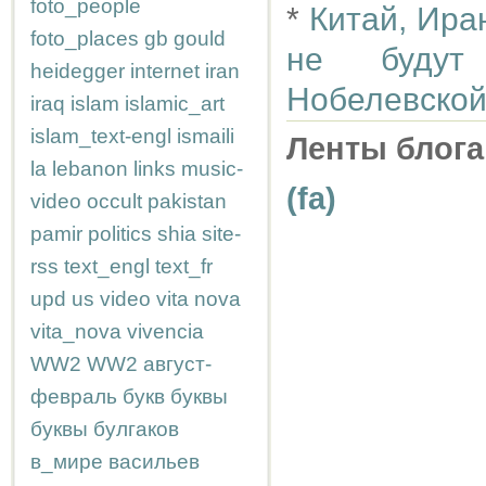
foto_people
*
Китай, Ира
foto_places
gb
gould
не будут 
heidegger
internet
iran
Нобелевско
iraq
islam
islamic_art
islam_text-engl
ismaili
Ленты блога
la
lebanon
links
music-
(fa)
video
occult
pakistan
pamir
politics
shia
site-
rss
text_engl
text_fr
upd
us
video
vita nova
vita_nova
vivencia
WW2
WW2
август-
февраль
букв
буквы
буквы
булгаков
в_мире
васильев