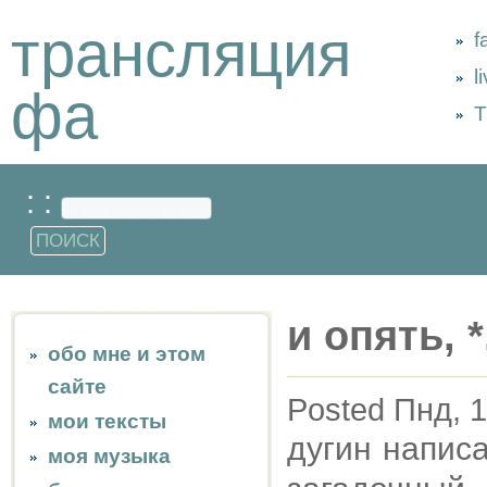
трансляция
f
l
фа
Т
: :
и опять, 
обо мне и этом
сайте
Posted Пнд, 1
мои тексты
дугин напис
моя музыка