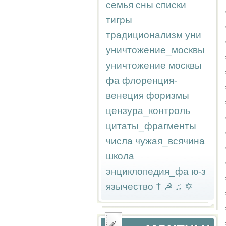
семья
сны
списки
тигры
традиционализм
уни
уничтожение_москвы
уничтожение москвы
фа
флоренция-
венеция
форизмы
цензура_контроль
цитаты_фрагменты
числа
чужая_всячина
школа
энциклопедия_фа
ю-з
язычество
†
☭
♫
✡