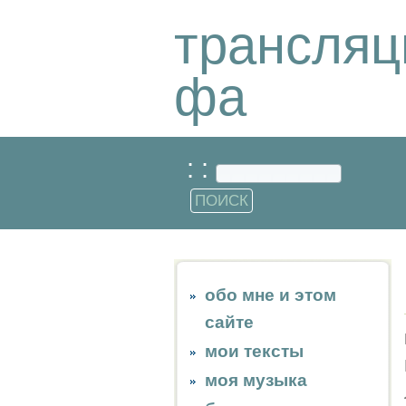
трансляц
фа
: :
обо мне и этом
сайте
мои тексты
моя музыка