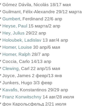
* Gómez Dávila, Nicolás 18/17 мая
* Guilmant, Félix-Alexandre 29/12 марта
*
Gumbert
, Ferdinand 22/6 апр
*
Heyse, Paul
15 марта/2 апр
*
Hey, Julius
29/22 апр
*
Holoubek, Ladislav
13 авг/4 апр
*
Homer, Louise
30 апр/6 мая
*
Horner, Ralph
28/7 апр
* Coccia, Carlo 14/13 апр
*
Clewing
, Carl 22 апр/15 мая
* Joyce, James 2 февр/13 янв
* Junkers, Hugo 3/3 февр
*
Kavafis
, Konstantinos 29/29 апр
*
Franz Konwitschny
14 авг/28 июля
* фон Карольсфельд 2/21 июля