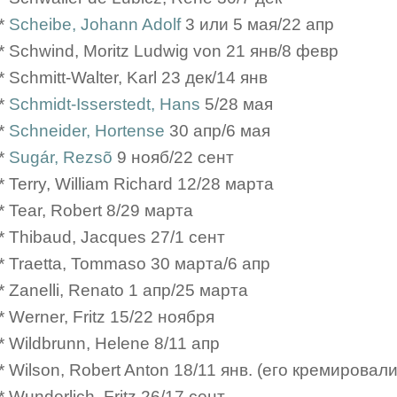
*
Scheibe, Johann Adolf
3 или 5 мая/22 апр
* Schwind, Moritz Ludwig von 21 янв/8 февр
* Schmitt-Walter, Karl 23 дек/14 янв
*
Schmidt-Isserstedt, Hans
5/28 мая
*
Schneider, Hortense
30 апр/6 мая
*
Sugár, Rezsõ
9 нояб/22 сент
* Terry, William Richard 12/28 марта
* Tear, Robert 8/29 марта
* Thibaud, Jacques 27/1 сент
* Traetta, Tommaso 30 марта/6 апр
* Zanelli, Renato 1 апр/25 марта
* Werner, Fritz 15/22 ноября
* Wildbrunn, Helene 8/11 апр
* Wilson, Robert Anton 18/11 янв. (его кремировали
* Wunderlich, Fritz 26/17 сент