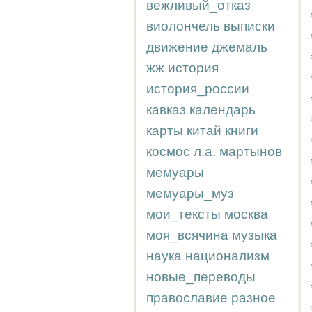
вежливый_отказ
виолончель
выписки
движение
джемаль
жж
история
история_россии
кавказ
календарь
карты
китай
книги
космос
л.а.
мартынов
мемуары
мемуары_муз
мои_тексты
москва
моя_всячина
музыка
наука
национализм
новые_переводы
православие
разное