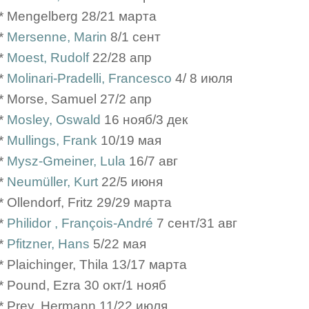
* Mengelberg 28/21 марта
*
Mersenne, Marin
8/1 сент
*
Moest, Rudolf
22/28 апр
*
Molinari-Pradelli, Francesco
4/ 8 июля
* Morse, Samuel 27/2 апр
*
Mosley, Oswald
16 нояб/3 дек
*
Mullings, Frank
10/19 мая
*
Mysz-Gmeiner, Lula
16/7 авг
*
Neumüller, Kurt
22/5 июня
* Ollendorf, Fritz 29/29 марта
*
Philidor , François-André
7 сент/31 авг
*
Pfitzner, Hans
5/22 мая
* Plaichinger, Thila 13/17 марта
* Pound, Ezra 30 окт/1 нояб
* Prey, Hermann 11/22 июля