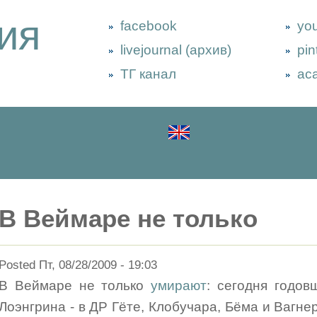
ия
facebook
yo
livejournal (архив)
pin
ТГ канал
ac
В Веймаре не только
Posted Пт, 08/28/2009 - 19:03
В Веймаре не только
умирают
: сегодня годо
Лоэнгрина - в ДР Гёте, Клобучара, Бёма и Вагн