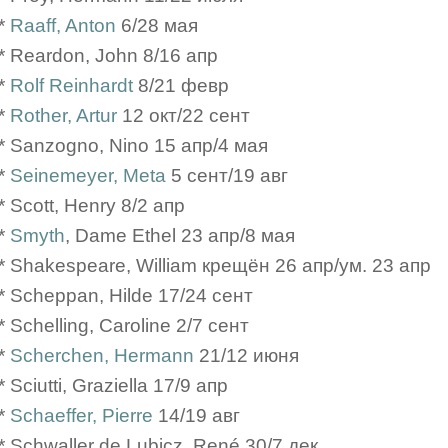
*
Raaff, Anton
6/28 мая
* Reardon, John 8/16 апр
*
Rolf Reinhardt
8/21 февр
*
Rother, Artur
12 окт/22 сент
* Sanzogno, Nino 15 апр/4 мая
*
Seinemeyer, Meta
5 сент/19 авг
* Scott, Henry 8/2 апр
*
Smyth
, Dame Ethel 23 апр/8 мая
* Shakespeare, William крещён 26 апр/ум. 23 апр
* Scheppan, Hilde 17/24 сент
* Schelling, Caroline 2/7 сент
*
Scherchen, Hermann
21/12 июня
* Sciutti, Graziella 17/9 апр
*
Schaeffer, Pierre
14/19 авг
* Schwaller de Lubicz, René 30/7 дек