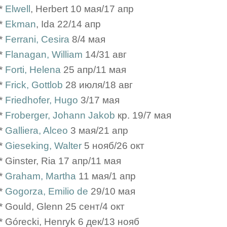
*
Elwell
, Herbert 10 мая/17 апр
*
Ekman
, Ida 22/14 апр
*
Ferrani, Cesira
8/4 мая
*
Flanagan, William
14/31 авг
*
Forti, Helena
25 апр/11 мая
*
Frick, Gottlob
28 июля/18 авг
*
Friedhofer, Hugo
3/17 мая
*
Froberger, Johann Jakob
кр. 19/7 мая
*
Galliera, Alceo
3 мая/21 апр
*
Gieseking, Walter
5 нояб/26 окт
* Ginster, Ria 17 апр/11 мая
*
Graham, Martha
11 мая/1 апр
*
Gogorza, Emilio de
29/10 мая
* Gould, Glenn 25 сент/4 окт
* Górecki, Henryk 6 дек/13 нояб