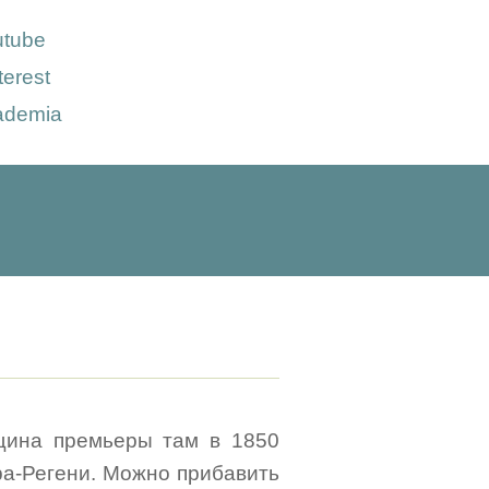
utube
terest
ademia
вщина премьеры там в 1850
ера-Регени. Можно прибавить