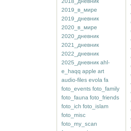
2018_дневник
2019_в_мире
2019_дневник
2020_в_мире
2020_дневник
2021_дневник
2022_дневник
2025_дневник
ahl-
e_haqq
apple
art
audio-files
evola
fa
foto_events
foto_family
foto_fauna
foto_friends
foto_ich
foto_islam
foto_misc
foto_my_scan