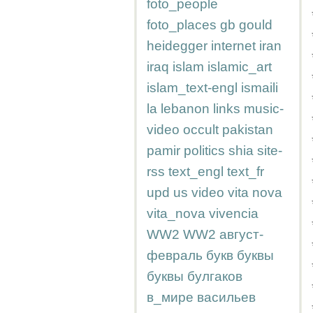
foto_people
foto_places
gb
gould
heidegger
internet
iran
iraq
islam
islamic_art
islam_text-engl
ismaili
la
lebanon
links
music-
video
occult
pakistan
pamir
politics
shia
site-
rss
text_engl
text_fr
upd
us
video
vita nova
vita_nova
vivencia
WW2
WW2
август-
февраль
букв
буквы
буквы
булгаков
в_мире
васильев