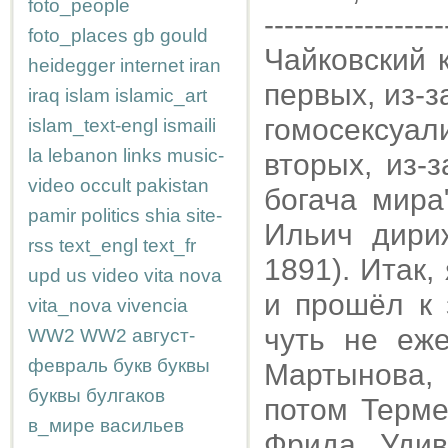
foto_people
------------------
foto_places
gb
gould
Чайковский 
heidegger
internet
iran
первых, из-
iraq
islam
islamic_art
гомосексуа
islam_text-engl
ismaili
la
lebanon
links
music-
вторых, из-
video
occult
pakistan
богача мира
pamir
politics
shia
site-
Ильич дири
rss
text_engl
text_fr
1891). Итак,
upd
us
video
vita nova
и прошёл к 
vita_nova
vivencia
чуть не еж
WW2
WW2
август-
февраль
букв
буквы
Мартынова,
буквы
булгаков
потом Терме
в_мире
васильев
Фрида. Удив