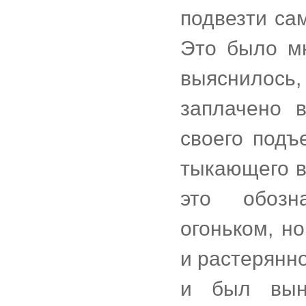
подвезти са
Это было мн
выяснилось
заплачено 
своего подъ
тыкающего в
это обозн
огоньком, н
и растерянно
и был вын