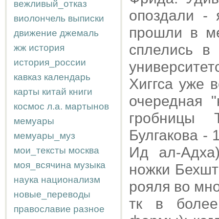
вежливый_отказ
опоздали - 
виолончель
выписки
прошли в м
движение
джемаль
сплелись в 
жж
история
история_россии
университет
кавказ
календарь
Хиггса уже 
карты
китай
книги
очередная "
космос
л.а.
мартынов
гробницы 
мемуары
Булгакова - 1
мемуары_муз
Ид ал-Адха
мои_тексты
москва
моя_всячина
музыка
ножки Бехшт
наука
национализм
рояля во мн
новые_переводы
тк в более
православие
разное