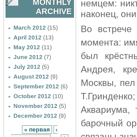
MONTHLY
немцем: ник
ARCHIVE
наконец, они
Во встрече
March 2012
(15)
April 2012
(13)
момента: им
May 2012
(11)
был крёстн
June 2012
(7)
July 2012
(5)
Андрея, кр
August 2012
(9)
Москвы, пел 
September 2012
(6)
Т.Гринденко
October 2012
(10)
November 2012
(5)
Аквариума, 
December 2012
(9)
барочный ор
« первая
‹
связаны зна