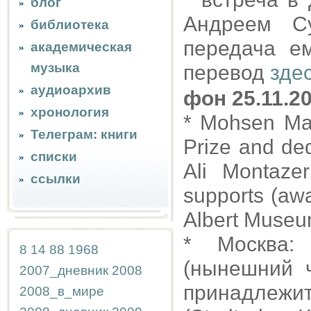
блог
Андреем С
библиотека
передача е
академическая
музыка
перевод
зде
аудиоархив
фон 25.11.2
хронология
* Mohsen Ma
Телеграм: книги
Prize and ded
списки
Ali Montaze
ссылки
supports (awa
Albert Museu
* Москва:
8
14
88
1968
(нынешний ч
2007_дневник
2008
принадлежит
2008_в_мире