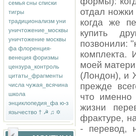
формы): ког
семья
сны
списки
отдал ножки
тигры
когда же п
традиционализм
уни
уничтожение_москвы
купить др
уничтожение москвы
позвонили: "
фа
флоренция-
комплекта. 
венеция
форизмы
моей матери
цензура_контроль
(Лондон), и 
цитаты_фрагменты
прежде всег
числа
чужая_всячина
школа
что именно
энциклопедия_фа
ю-з
жизни пере
язычество
†
☭
♫
✡
фрактуре, н
- перевод,