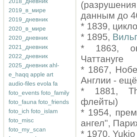
2018_дневник
(разрушени
2019_в_мире
данным до 40
2019_дневник
* 1839, цикл
2020_в_мире
* 1895,
Виль
2020_дневник
* 1863, о
2021_дневник
2022_дневник
Чаттануге
2025_дневник
ahl-
* 1867, Ноб
e_haqq
apple
art
Англии - ещё
audio-files
evola
fa
* 1881, Th
foto_events
foto_family
флейты)
foto_fauna
foto_friends
* 1954, пре
foto_ich
foto_islam
foto_misc
ангел", Пари
foto_my_scan
* 1970, Yuki