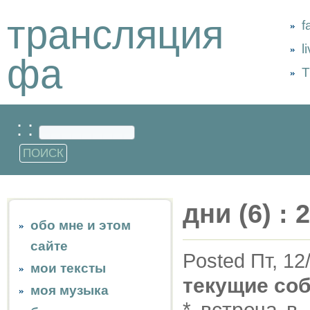
трансляция
f
l
фа
Т
: :
дни (6) : 
обо мне и этом
сайте
Posted Пт, 12
мои тексты
текущие со
моя музыка
* встреча в