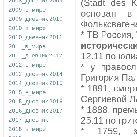
2008_дневник
2009
(Stadt des 
2009_в_мире
основан в
2009_дневник
2010
Фольксвагена
2010_в_мире
* ТВ Россия,
2010_дневник
2011
историческ
2011_в_мире
12.11 по юли
2011_дневник
2012
2012_в_мире
* у правосл
2012_дневник
2014
Григория Па
2014_дневник
2015
* 1891, смер
2015_в_мире
Сергиевой Л
2015_дневник
2016
* 1888, прем
2016_дневник
2017
25.11 по гри
2017_дневник
2018_в_мире
* 1759, з