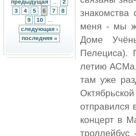
предыдущая
…
2
3
4
5
6
7
8
знакомства 
9
10
…
меня - мы ж
следующая ›
Доме Учён
последняя »
Пелециса). 
летию АСМа,
там уже раз
Октябрьской
отправился 
концерт в М
троллейбус 