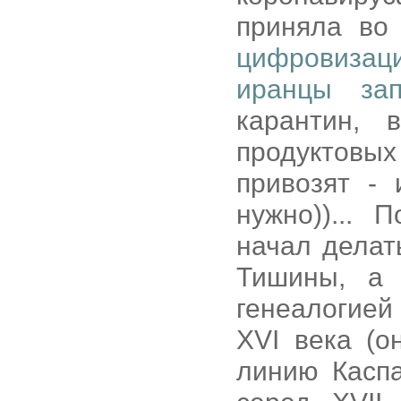
приняла во
цифровизац
иранцы зап
карантин, 
продуктовы
привозят -
нужно))...
начал делат
Тишины, а 
генеалогией
XVI века (о
линию Каспа