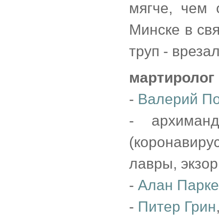
мягче, чем 
Минске в св
труп - врезал
мартиролог
-
Валерий По
- архиманд
(коронавир
лавры, экзор
-
Алан Парк
-
Питер Грин