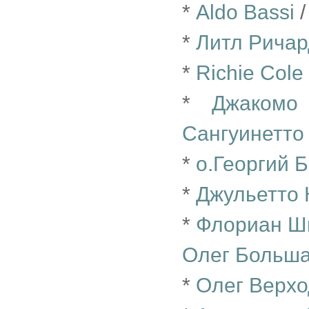
*
Aldo Bassi
*
Литл Ричар
*
Richie Cole
*
Джакомо
Сангуинетто
*
о.Георгий 
*
Джульетто 
*
Флориан Ш
Олег Больша
*
Олег Верх