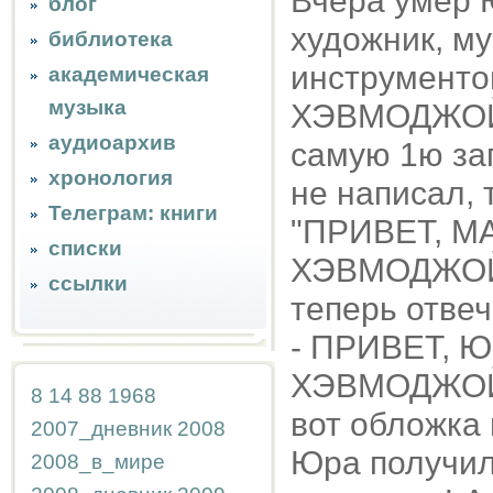
Вчера умер 
блог
художник, му
библиотека
инструменто
академическая
музыка
ХЭВМОДЖОЙ. 
аудиоархив
самую 1ю зап
хронология
не написал, 
Телеграм: книги
"ПРИВЕТ, М
списки
ХЭВМОДЖОЙ
ссылки
теперь отве
- ПРИВЕТ, 
ХЭВМОДЖО
8
14
88
1968
вот обложка 
2007_дневник
2008
Юра получил
2008_в_мире