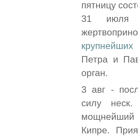
пятницу сос
31 июля 
жертвопри
крупнейших
Петра и Па
орган.
3 авг - пос
силу неск.
мощнейши
Кипре. При