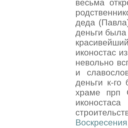
весьма отк
родственник
деда (Павла
деньги была
красивейши
иконостас и
невольно вс
и славосло
деньги к-го
храме прп 
иконостаса
строитель
Воскресения