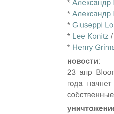
*
Александр 
*
Александр 
*
Giuseppi L
*
Lee Konitz
/
*
Henry Grim
новости
:
23 апр Bloo
года начнет
собственные
уничтожени