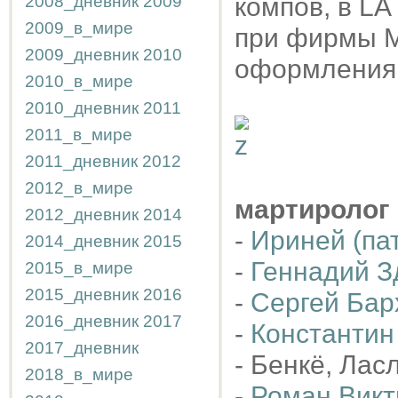
2008_дневник
2009
компов, в LA
2009_в_мире
при фирмы М
2009_дневник
2010
оформления
2010_в_мире
2010_дневник
2011
2011_в_мире
2011_дневник
2012
2012_в_мире
мартиролог
2012_дневник
2014
-
Ириней (па
2014_дневник
2015
-
Геннадий З
2015_в_мире
2015_дневник
2016
-
Сергей Бар
2016_дневник
2017
-
Константин
2017_дневник
- Бенкё, Лас
2018_в_мире
-
Роман Викт