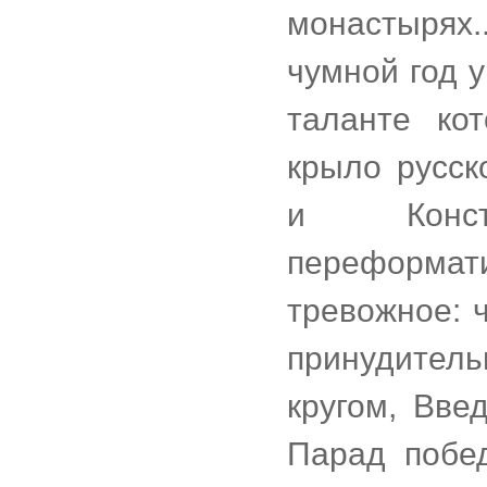
монастырях.
чумной год 
таланте ко
крыло русск
и Конст
переформа
тревожное: 
принудитель
кругом, Вве
Парад побед