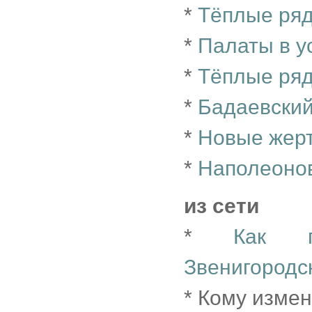
*
Тёплые ряд
*
Палаты в у
*
Тёплые ря
*
Бадаевский
*
Новые жер
*
Наполеонов
из сети
*
Как п
Звенигородс
* Кому изме