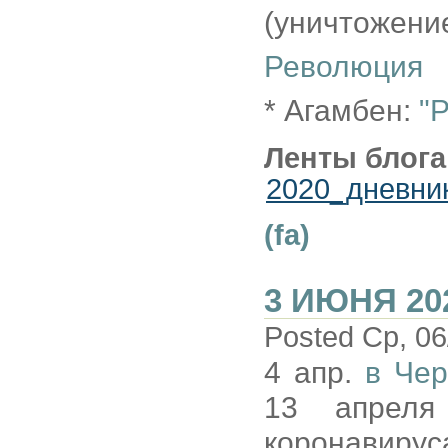
(уничтоже
Революция
* Агамбен:
"
Ленты блога
2020_дневни
(fa)
3 ИЮНЯ 20
Posted Ср, 06
4 апр.
в Чер
13 апреля
коронавирус