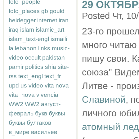
foto_people
29 ОКТЯБР
foto_places
gb
gould
Posted Чт, 10
heidegger
internet
iran
23-го прошел
iraq
islam
islamic_art
islam_text-engl
ismaili
много читаю 
la
lebanon
links
music-
пишу свои. К
video
occult
pakistan
pamir
politics
shia
site-
союза" Виде
rss
text_engl
text_fr
Литве - про
upd
us
video
vita nova
vita_nova
vivencia
Славиной
, 
WW2
WW2
август-
личного юбиле
февраль
букв
буквы
буквы
булгаков
атомный лед
в_мире
васильев