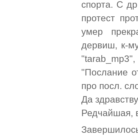
спорта. С д
протест про
умер прек
дервиш, к-м
"tarab_mp3"
"Послание о
про посл. сл
Да здравству
Редчайшая, в
Завершилос