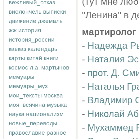
(тут мне люб
вежливый_отказ
виолончель
выписки
"Ленина" в д
движение
джемаль
мартиролог
жж
история
история_россии
-
Надежда Р
кавказ
календарь
-
Наталия Эс
карты
китай
книги
космос
л.а.
мартынов
-
прот. Д. См
мемуары
-
Наталья Гр
мемуары_муз
мои_тексты
москва
-
Владимир 
моя_всячина
музыка
-
Николай Аб
наука
национализм
новые_переводы
-
Мухаммед 
православие
разное