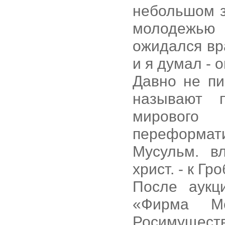
небольшом з
молодежью
ожидался вр
и я думал - 
Давно не пи
называют 
мировог
переформат
Мусульм. в
христ. - к Гр
После аукц
«Фирма М
Росимуществ