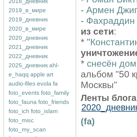
2018_дневник
-
Армен Джи
2019_в_мире
-
Фахраддин
2019_дневник
2020_в_мире
из сети
:
2020_дневник
* "
Константи
2021_дневник
уничтожени
2022_дневник
*
снесён дом
2025_дневник
ahl-
альбом "50 
e_haqq
apple
art
Москвы"
audio-files
evola
fa
foto_events
foto_family
Ленты блога
foto_fauna
foto_friends
2020_дневни
foto_ich
foto_islam
(fa)
foto_misc
foto_my_scan