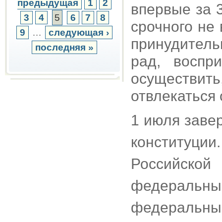
предыдущая
1
2
впервые за 3
3
4
5
6
7
8
срочного не 
9
…
следующая ›
принудитель
последняя »
рад, воспр
осуществит
отвлекаться 
1 июля заве
конституции.
Российско
федеральн
федеральн