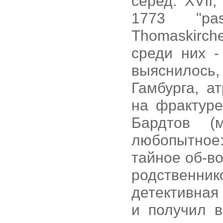
серед. XVII
1773 "pas
Thomaskirch
среди них -
выяснилось,
Гамбурга, а
на фрактуре
Бардтов (
любопытное:
тайное об-в
родственн
детективная
и получил в