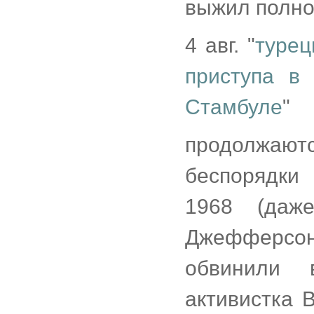
выжил полно
4 авг. "
турец
приступа в
Стамбуле
"
продолжают
беспорядки
1968 (даж
Джефферсон
обвинили 
активистка 