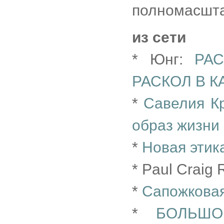
полномасшта
из сети
* Юнг:
РА
РАСКОЛ В 
*
Савелия К
образ жизни
*
Новая этик
* Paul Craig 
*
Сапожковая
*
БОЛЬШ