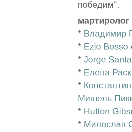
победим".
мартиролог
*
Владимир 
*
Ezio Bosso
*
Jorge Sant
*
Елена Раск
*
Константин
Мишель Пик
*
Hutton Gibs
*
Милослав 