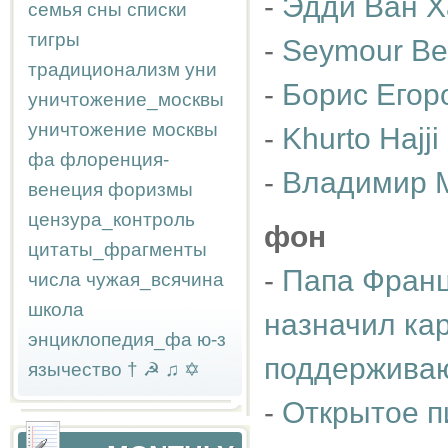
-
Эдди Ван 
семья
сны
списки
тигры
-
Seymour Be
традиционализм
уни
-
Борис Егор
уничтожение_москвы
уничтожение москвы
-
Khurto Hajji
фа
флоренция-
-
Владимир 
венеция
форизмы
цензура_контроль
фон
цитаты_фрагменты
-
Папа Франц
числа
чужая_всячина
школа
назначил ка
энциклопедия_фа
ю-з
поддержива
язычество
†
☭
♫
✡
-
Открытое п