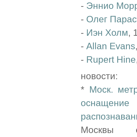
-
Эннио Мор
-
Олег Парас
-
Иэн Холм
, 
-
Allan Evans
-
Rupert Hine
новости:
*
Моск. мет
оснащение 
распознава
Москвы с