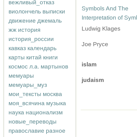
вежливый_отказ
Symbols And The
виолончель
выписки
Interpretation of Sym
движение
джемаль
Ludwig Klages
жж
история
история_россии
Joe Pryce
кавказ
календарь
карты
китай
книги
islam
космос
л.а.
мартынов
мемуары
judaism
мемуары_муз
мои_тексты
москва
моя_всячина
музыка
наука
национализм
новые_переводы
православие
разное