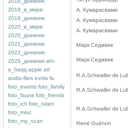
2018_дневник
2019_в_мире
А. Кумарасвами
2019_дневник
А. Кумарасвами
2020_в_мире
А. Кумарасвами
2020_дневник
2021_дневник
Марк Седжвик
2022_дневник
Марк Седжвик
2025_дневник
ahl-
e_haqq
apple
art
R.A.Schwaller de Lu
audio-files
evola
fa
foto_events
foto_family
R.A.Schwaller de Lu
foto_fauna
foto_friends
foto_ich
foto_islam
R.A.Schwaller de Lu
foto_misc
foto_my_scan
René Guénon