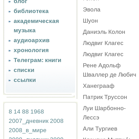
блог
Эвола
библиотека
Шуон
академическая
музыка
Даниэль Колон
аудиоархив
Людвиг Клагес
хронология
Людвиг Клагес
Телеграм: книги
Рене Адольф
списки
Шваллер де Любич
ссылки
Ханеграаф
Патрик Труссон
Луи Шарбонно-
8
14
88
1968
Лессэ
2007_дневник
2008
Али Тургиев
2008_в_мире