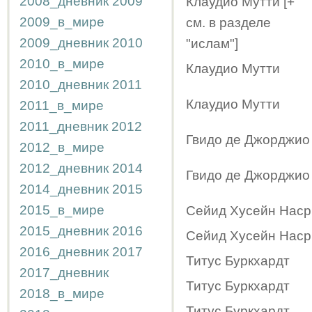
2008_дневник
2009
Клаудио Мутти [+
2009_в_мире
см. в разделе
2009_дневник
2010
"ислам"]
2010_в_мире
Клаудио Мутти
2010_дневник
2011
Клаудио Мутти
2011_в_мире
2011_дневник
2012
Гвидо де Джорджио
2012_в_мире
2012_дневник
2014
Гвидо де Джорджио
2014_дневник
2015
2015_в_мире
Сейид Хусейн Наср
2015_дневник
2016
Сейид Хусейн Наср
2016_дневник
2017
Титус Буркхардт
2017_дневник
Титус Буркхардт
2018_в_мире
Титус Буркхардт