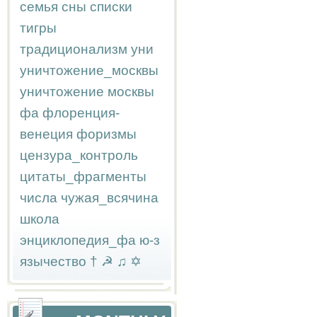
семья
сны
списки
тигры
традиционализм
уни
уничтожение_москвы
уничтожение москвы
фа
флоренция-
венеция
форизмы
цензура_контроль
цитаты_фрагменты
числа
чужая_всячина
школа
энциклопедия_фа
ю-з
язычество
†
☭
♫
✡