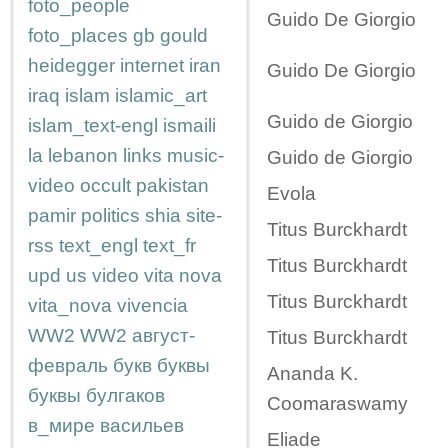
foto_people
Guido De Giorgio
foto_places
gb
gould
heidegger
internet
iran
Guido De Giorgio
iraq
islam
islamic_art
Guido de Giorgio
islam_text-engl
ismaili
la
lebanon
links
music-
Guido de Giorgio
video
occult
pakistan
Evola
pamir
politics
shia
site-
Titus Burckhardt
rss
text_engl
text_fr
Titus Burckhardt
upd
us
video
vita nova
Titus Burckhardt
vita_nova
vivencia
WW2
WW2
август-
Titus Burckhardt
февраль
букв
буквы
Ananda K.
буквы
булгаков
Coomaraswamy
в_мире
васильев
Eliade