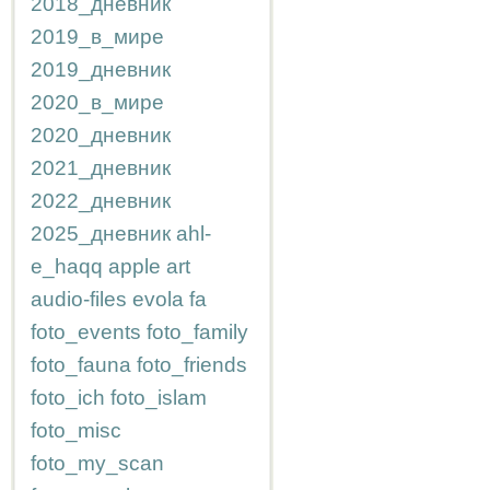
2018_дневник
2019_в_мире
2019_дневник
2020_в_мире
2020_дневник
2021_дневник
2022_дневник
2025_дневник
ahl-
e_haqq
apple
art
audio-files
evola
fa
foto_events
foto_family
foto_fauna
foto_friends
foto_ich
foto_islam
foto_misc
foto_my_scan