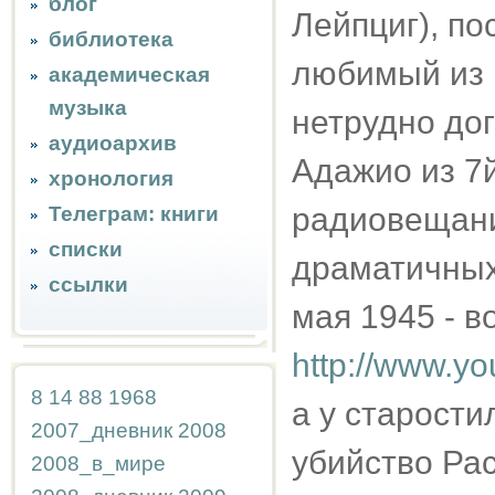
блог
Лейпциг), по
библиотека
любимый из 
академическая
музыка
нетрудно дог
аудиоархив
Адажио из 7
хронология
радиовещан
Телеграм: книги
списки
драматичных 
ссылки
мая 1945 - в
http://www.y
8
14
88
1968
а у старости
2007_дневник
2008
убийство Ра
2008_в_мире