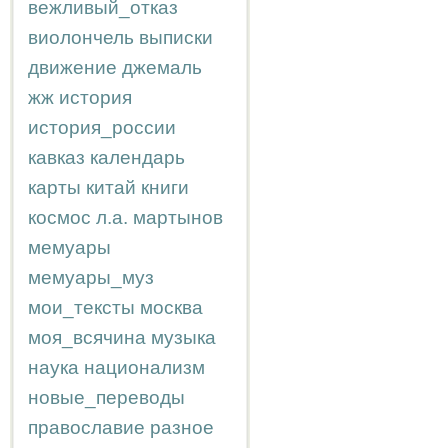
вежливый_отказ
виолончель
выписки
движение
джемаль
жж
история
история_россии
кавказ
календарь
карты
китай
книги
космос
л.а.
мартынов
мемуары
мемуары_муз
мои_тексты
москва
моя_всячина
музыка
наука
национализм
новые_переводы
православие
разное