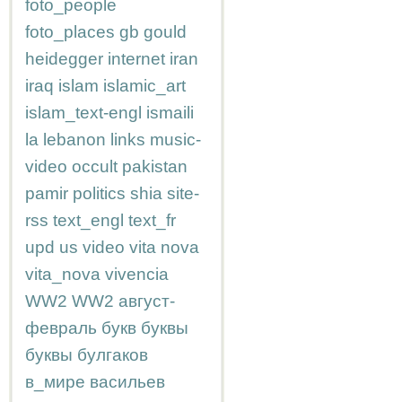
foto_people
foto_places
gb
gould
heidegger
internet
iran
iraq
islam
islamic_art
islam_text-engl
ismaili
la
lebanon
links
music-
video
occult
pakistan
pamir
politics
shia
site-
rss
text_engl
text_fr
upd
us
video
vita nova
vita_nova
vivencia
WW2
WW2
август-
февраль
букв
буквы
буквы
булгаков
в_мире
васильев