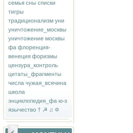
семья
сны
списки
тигры
традиционализм
уни
уничтожение_москвы
уничтожение москвы
фа
флоренция-
венеция
форизмы
цензура_контроль
цитаты_фрагменты
числа
чужая_всячина
школа
энциклопедия_фа
ю-з
язычество
†
☭
♫
✡