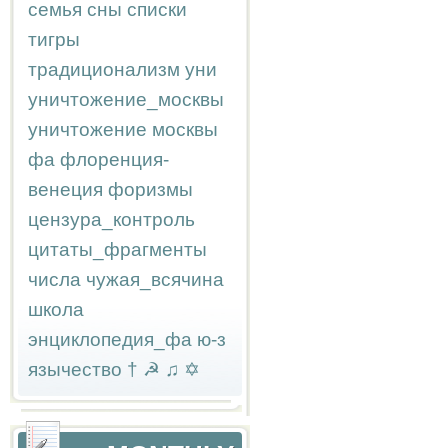
семья
сны
списки
тигры
традиционализм
уни
уничтожение_москвы
уничтожение москвы
фа
флоренция-
венеция
форизмы
цензура_контроль
цитаты_фрагменты
числа
чужая_всячина
школа
энциклопедия_фа
ю-з
язычество
†
☭
♫
✡