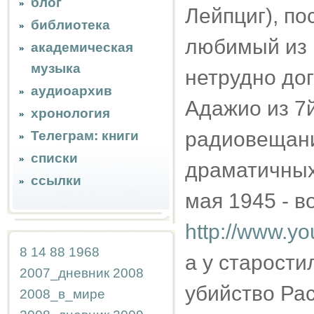
блог
Лейпциг), по
библиотека
любимый из 
академическая
музыка
нетрудно дог
аудиоархив
Адажио из 7
хронология
радиовещан
Телеграм: книги
списки
драматичных 
ссылки
мая 1945 - в
http://www.y
8
14
88
1968
а у старости
2007_дневник
2008
убийство Ра
2008_в_мире