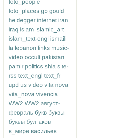
foto_people
foto_places
gb
gould
heidegger
internet
iran
iraq
islam
islamic_art
islam_text-engl
ismaili
la
lebanon
links
music-
video
occult
pakistan
pamir
politics
shia
site-
rss
text_engl
text_fr
upd
us
video
vita nova
vita_nova
vivencia
WW2
WW2
август-
февраль
букв
буквы
буквы
булгаков
в_мире
васильев