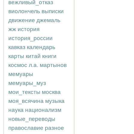
вежливый_отказ
виолончель
выписки
движение
джемаль
жж
история
история_россии
кавказ
календарь
карты
китай
книги
космос
л.а.
мартынов
мемуары
мемуары_муз
мои_тексты
москва
моя_всячина
музыка
наука
национализм
новые_переводы
православие
разное