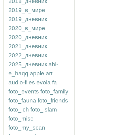
2018_дневник
2019_в_мире
2019_дневник
2020_в_мире
2020_дневник
2021_дневник
2022_дневник
2025_дневник
ahl-
e_haqq
apple
art
audio-files
evola
fa
foto_events
foto_family
foto_fauna
foto_friends
foto_ich
foto_islam
foto_misc
foto_my_scan