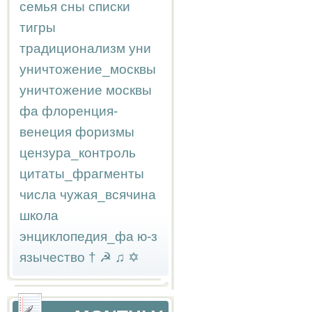
семья
сны
списки
тигры
традиционализм
уни
уничтожение_москвы
уничтожение москвы
фа
флоренция-
венеция
форизмы
цензура_контроль
цитаты_фрагменты
числа
чужая_всячина
школа
энциклопедия_фа
ю-з
язычество
†
☭
♫
✡