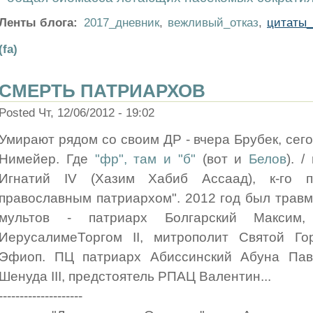
Ленты блога:
2017_дневник
,
вежливый_отказ
,
цитаты
(fa)
СМЕРТЬ ПАТРИАРХОВ
Posted Чт, 12/06/2012 - 19:02
Умирают рядом со своим ДР - вчера Брубек, сег
Нимейер. Где
"фр", там и "б"
(вот и
Белов
). 
Игнатий IV (Хазим Хабиб Ассаад), к-го 
православным патриархом". 2012 год был травм
мультов - патриарх Болгарский Максим
ИерусалимеТоргом II, митрополит Святой Го
Эфиоп. ПЦ патриарх Абиссинский Абуна Пав
Шенуда III, предстоятель РПАЦ Валентин...
--------------------