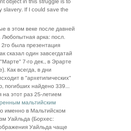
ject in this struggle is to
 slavery. If I could save the
ые в этом веке после давней
 Любопытная арка: посл.
. 2го была презентация
ак сказал один завсегдатай
"Марте" 7-го дек., в Эрарте
). Как всегда, в дни
сходит в "архетипических"
ю, погибших найдено 339...
 на этот раз 25-летием
еренным мальтийским
то именно в Мальтийском
зм Уайльда (Борхес:
соображения Уайльда чаще