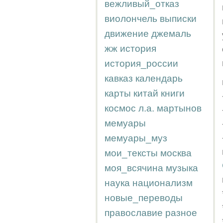
вежливый_отказ
виолончель
выписки
движение
джемаль
жж
история
история_россии
кавказ
календарь
карты
китай
книги
космос
л.а.
мартынов
мемуары
мемуары_муз
мои_тексты
москва
моя_всячина
музыка
наука
национализм
новые_переводы
православие
разное