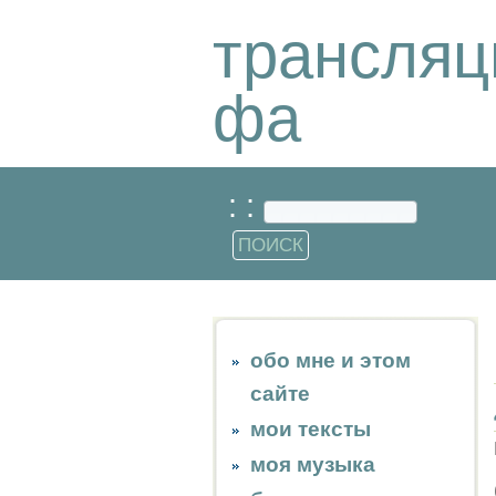
трансляц
фа
: :
обо мне и этом
сайте
мои тексты
моя музыка