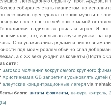
слушаю "Легендарную Ордынку" прот. Ардова, и та
Козлов собирался стать пианистом, но исполните
он всю жизнь преподавал теорию музыки в зав
вечерам после спектаклей они с мамой оставал
Геннадиевич садился за рояль и играл. И вот
вспоминали, что, заслышав звуки музыки, на с
крыс. Они усаживались рядами и чинно внимали
юности под моим роялем обычно спал доберман -
лежал, а с ХХ века уходил из комнаты (Пярта с С
из сети
:
*
Заговор молчания вокруг самого крупного фина
*
Христианам в GB запретили усыновлять детей
*
алеутские концентрационные лагеря
via mahtal
Ленты блога:
цитаты_фрагменты
,
цензура_контроль
,
(fa)