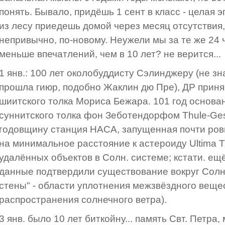
понять. Бывало, придёшь 1 сент в класс - целая э
из лесу приедешь домой через месяц отсутствия,
непривычно, по-новому. Неужели мы за те же 24 
меньше впечатлений, чем в 10 лет? не верится...
1 янв.: 100 лет околобуддисту Сэлинджеру (не зна
прошла гиюр, подобно Жаклин дю Пре), ДР приня
шиитского толка Мориса Бежара. 101 год основ
суннитского толка фон Зеботендорфом Thule-Gese
годовщину станция НАСА, запущенная почти ровн
на минимальное расстояние к астероиду Ultima T
удалённых объектов в Солн. системе; кстати. е
данные подтвердили существование вокруг Солн.
стены" - области уплотнения межзвёздного веще
распространения солнечного ветра).
3 янв. было 10 лет биткойну... память Свт. Петра,