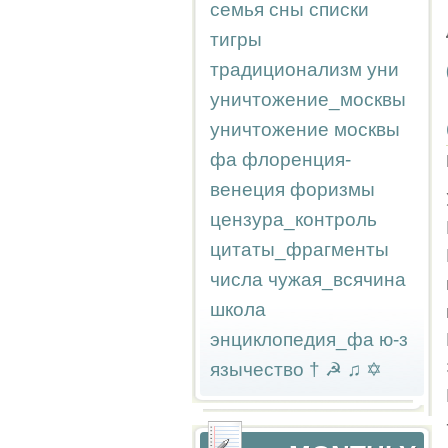
семья
сны
списки
тигры
традиционализм
уни
уничтожение_москвы
уничтожение москвы
фа
флоренция-
венеция
форизмы
цензура_контроль
цитаты_фрагменты
числа
чужая_всячина
школа
энциклопедия_фа
ю-з
язычество
†
☭
♫
✡