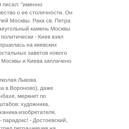
9 писал: "именно
ество о ее столичности. Он
ей Москвы. Рака св. Петра
аеугольный камень Москвы
 политически - Киев взял
ершилась на киевских
остальных заветов нового
 Москвы и Киева заплачено
Николая Львова
на в Вороново), даже
нбахе, меркнет по
штабов: художника,
еханика-изобретателя,
- парадокс! - Достоевский,
стрел петрашевцев на