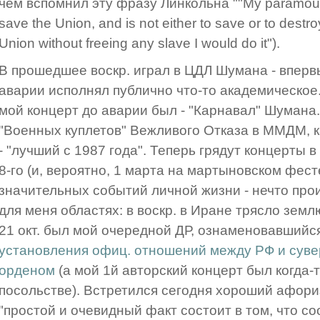
чем вспомнил эту фразу Линкольна ""My paramount ob
save the Union, and is not either to save or to destroy
Union without freeing any slave I would do it").
В прошедшее воскр. играл в ЦДЛ Шумана - вперв
аварии исполнял публично что-то академическое.
мой концерт до аварии был - "Карнавал" Шумана
"Военных куплетов" Вежливого Отказа в ММДМ, к
- "лучший с 1987 года". Теперь грядут концерты в 
8-го (и, вероятно, 1 марта на мартыновском фесте
значительных событий личной жизни - нечто прои
для меня областях: в воскр. в Иране трясло земл
21 окт. был мой очередной ДР, ознаменовавшийся
установления офиц. отношений между РФ и сув
орденом
(а мой 1й авторский концерт был когда-
посольстве). Встретился сегодня хороший афори
"простой и очевидный факт состоит в том, что 