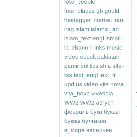
foto_people
foto_places
gb
gould
heidegger
internet
iran
iraq
islam
islamic_art
islam_text-engl
ismaili
la
lebanon
links
music-
video
occult
pakistan
pamir
politics
shia
site-
rss
text_engl
text_fr
upd
us
video
vita nova
vita_nova
vivencia
WW2
WW2
август-
февраль
букв
буквы
буквы
булгаков
в_мире
васильев