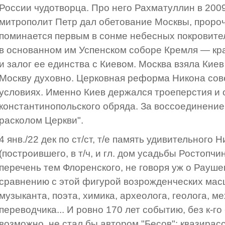
России чудотворца. Про него Рахматуллин в 200
митрополит Петр дал обетование Москвы, пророч
поминается первым в сонме небесных покровител
в основанном им Успенском соборе Кремля — кр
и залог ее единства с Киевом. Москва взяла Киев
Москву духовно. Церковная реформа Никона сов
условиях. Именно Киев держался троеперстия и 
константинопольского обряда. За воссоединение
расколом Церкви".
4 янв./22 дек по ст/ст, т/е память удивительного 
(построившего, в т/ч, и гл. дом усадьбы Ростопчи
перечень тем Флоренского, не говоря уж о Рауше
сравнению с этой фигурой возрожденческих мас
музыканта, поэта, химика, археолога, геолога, м
переводчика... И ровно 170 лет событию, без к-го 
возможно, не стал бы автором "Бесов": квазирас