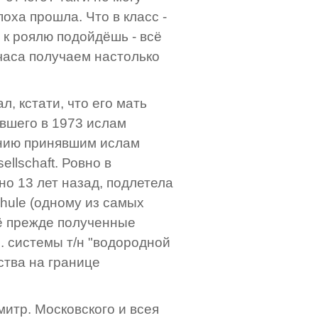
поха прошла. Что в класс -
 к роялю подойдёшь - всё
часа получаем настолько
л, кстати, что его мать
вшего в 1973 ислам
анию принявшим ислам
llschaft. Ровно в
о 13 лет назад, подлетела
hule (одному из самых
щё прежде полученные
 системы т/н "водородной
ства на границе
 митр. Московского и всея