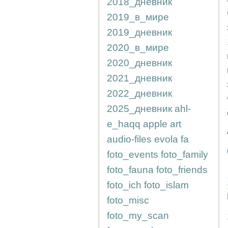
2018_дневник
2019_в_мире
2019_дневник
2020_в_мире
2020_дневник
2021_дневник
2022_дневник
2025_дневник
ahl-
e_haqq
apple
art
audio-files
evola
fa
foto_events
foto_family
foto_fauna
foto_friends
foto_ich
foto_islam
foto_misc
foto_my_scan