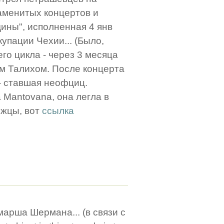
аменитых концертов и
дины", исполненная 4 янв
купации Чехии... (Было,
го цикла - через 3 месяца
вом Талихом. После концерта
- ставшая неофциц.
 Mantovana, она легла в
ежцы, вот
ссылка
марша Шермана... (в связи с