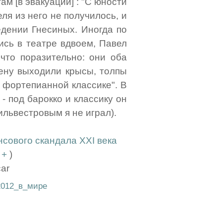
м [в эвакуации] : "С юности
ля из него не получилось, и
едении Гнесиных. Иногда по
ись в театре вдвоем, Павел
 что поразительно: они оба
цену выходили крысы, толпы
 фортепианной классике". В
 под барокко и классику он
ильвестровым я не играл).
нсового скандала XXI века
(
+
)
car
2012_в_мире