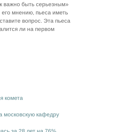
ак важно быть серьезным»
о его мнению, пьеса иметь
ставите вопрос. Эта пьеса
валится ли на первом
я комета
а московскую кафедру
сь за 28 лет на 76%