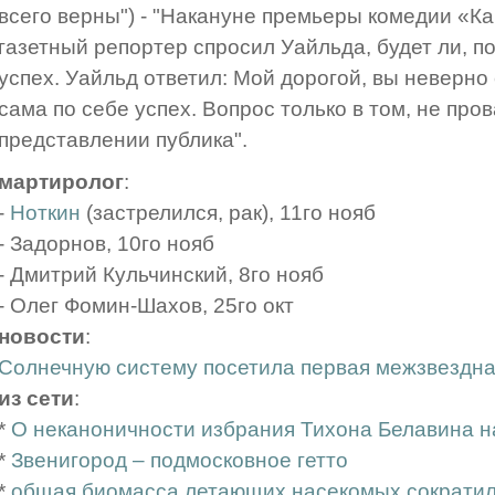
всего верны") - "Накануне премьеры комедии «К
газетный репортер спросил Уайльда, будет ли, п
успех. Уайльд ответил: Мой дорогой, вы неверно 
сама по себе успех. Вопрос только в том, не про
представлении публика".
мартиролог
:
-
Ноткин
(застрелился, рак), 11го нояб
- Задорнов, 10го нояб
- Дмитрий Кульчинский, 8го нояб
- Олег Фомин-Шахов, 25го окт
новости
:
Солнечную систему посетила первая межзвездна
из сети
:
*
О неканоничности избрания Тихона Белавина н
*
Звенигород – подмосковное гетто
*
общая биомасса летающих насекомых сократила