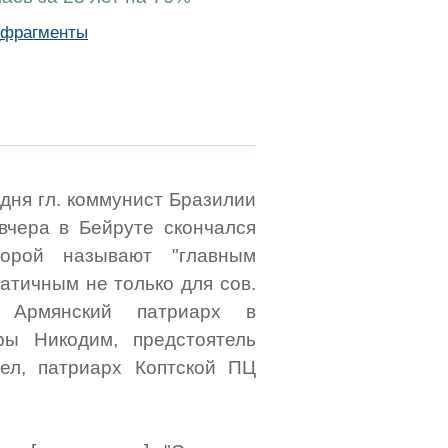
_фрагменты
одня гл. коммунист Бразилии
/ вчера в Бейруте скончался
порой называют "главным
атичным не только для сов.
, Армянский патриарх в
ры Никодим, предстоятель
ел, патриарх Коптской ПЦ