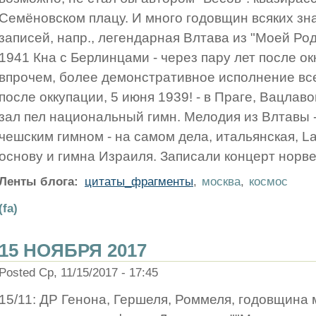
Семёновском плацу. И много годовщин всяких зн
записей, напр., легендарная Влтава из "Моей Ро
1941 Кна с Берлинцами - через пару лет после ок
впрочем, более демонстративное исполнение все
после оккупации, 5 июня 1939! - в Праге, Вацла
зал пел национальный гимн. Мелодия из Влтавы 
чешским гимном - на самом дела, итальянская, La
основу и гимна Израиля. Записали концерт норв
Ленты блога:
цитаты_фрагменты
,
москва
,
космос
(fa)
15 НОЯБРЯ 2017
Posted Ср, 11/15/2017 - 17:45
15/11: ДР Генона, Гершеля, Роммеля, годовщина 