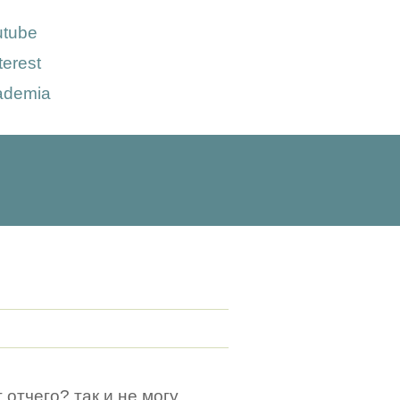
utube
terest
ademia
 отчего? так и не могу