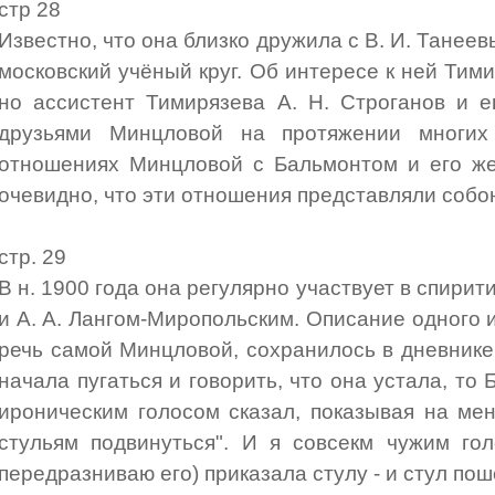
стр 28
Известно, что она близко дружила с В. И. Танеев
московский учёный круг. Об интересе к ней Тим
но ассистент Тимирязева А. Н. Строганов и 
друзьями Минцловой на протяжении многих
отношениях Минцловой с Бальмонтом и его же
очевидно, что эти отношения представляли собо
стр. 29
В н. 1900 года она регулярно участвует в спири
и А. А. Лангом-Миропольским. Описание одного и
речь самой Минцловой, сохранилось в дневнике
начала пугаться и говорить, что она устала, т
ироническим голосом сказал, показывая на мен
стульям подвинуться". И я совсекм чужим гол
передразниваю его) приказала стулу - и стул по