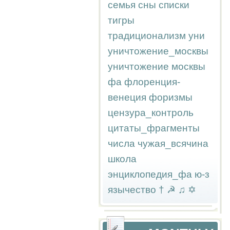
семья
сны
списки
тигры
традиционализм
уни
уничтожение_москвы
уничтожение москвы
фа
флоренция-
венеция
форизмы
цензура_контроль
цитаты_фрагменты
числа
чужая_всячина
школа
энциклопедия_фа
ю-з
язычество
†
☭
♫
✡