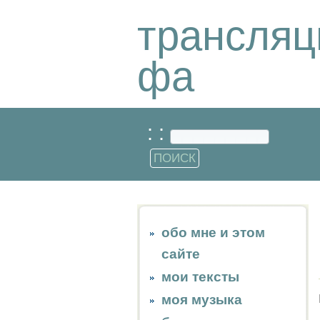
трансляц
фа
: :
обо мне и этом
сайте
мои тексты
моя музыка