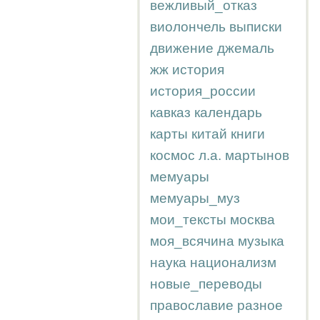
вежливый_отказ
виолончель
выписки
движение
джемаль
жж
история
история_россии
кавказ
календарь
карты
китай
книги
космос
л.а.
мартынов
мемуары
мемуары_муз
мои_тексты
москва
моя_всячина
музыка
наука
национализм
новые_переводы
православие
разное