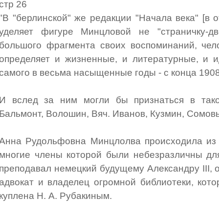
стр 26
"В "берлинской" же редакции "Начала века" [в 
уделяет фигуре Минцловой не "страничку-д
большого фрагмента своих воспоминаний, чел
определяет и жизненные, и литературные, и и
самого в весьма насыщенные годы - с конца 1908
И вслед за ним могли бы признаться в так
Бальмонт, Волошин, Вяч. Иванов, Кузмин, Сомовы
Анна Рудольфовна Минцлолва происходила из 
многие члены которой были небезразличны для
преподавал немецкий будущему Александру III, 
адвокат и владелец огромной библиотеки, кот
куплена Н. А. Рубакиным.