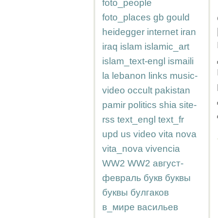
foto_people
foto_places
gb
gould
heidegger
internet
iran
iraq
islam
islamic_art
islam_text-engl
ismaili
la
lebanon
links
music-
video
occult
pakistan
pamir
politics
shia
site-
rss
text_engl
text_fr
upd
us
video
vita nova
vita_nova
vivencia
WW2
WW2
август-
февраль
букв
буквы
буквы
булгаков
в_мире
васильев