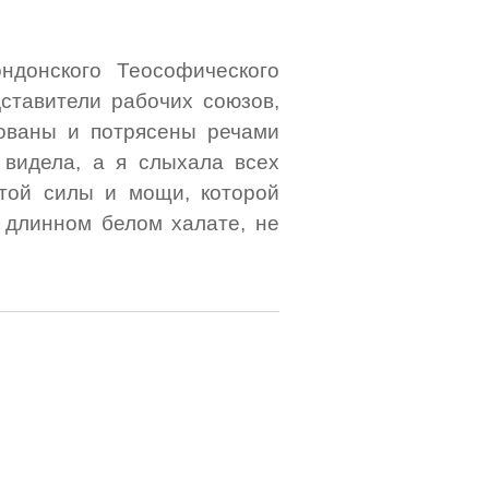
ндонского Теософического
дставители рабочих союзов,
ованы и потрясены речами
е видела, а я слыхала всех
 той силы и мощи, которой
 длинном белом халате, не