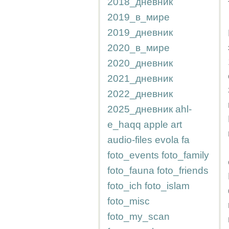
2018_дневник
2019_в_мире
2019_дневник
2020_в_мире
2020_дневник
2021_дневник
2022_дневник
2025_дневник
ahl-
e_haqq
apple
art
audio-files
evola
fa
foto_events
foto_family
foto_fauna
foto_friends
foto_ich
foto_islam
foto_misc
foto_my_scan