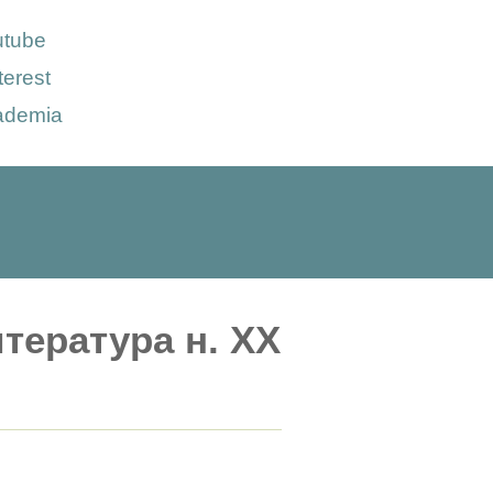
utube
terest
ademia
тература н. XX