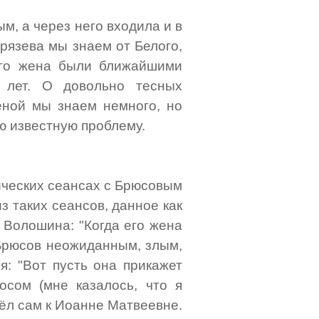
ым, а через него входила и в
ирязева мы знаем от Белого,
его жена были ближайшими
 лет. О довольно тесных
ной мы знаем немного, но
ю известную проблему.
тических сеансах с Брюсовым
з таких сеансов, данное как
 Волошина: "Когда его жена
о Брюсов неожиданным, злым,
я: "Вот пусть она прикажет
осом (мне казалось, что я
шёл сам к Иоанне Матвеевне.