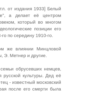
отл. от издания 1933] Белый
ве", а делает её центром
овеком, который во многом
деологические позиции его
-го по середину 1910-го.
ом же влиянии Минцловой
, Э. Метнер и другие.
семьи обрусевших немцев,
 русской культуры. Дед её
отец - известный московский
орая после его смерти была