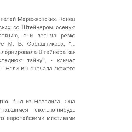
ителей Мережковских. Конец
ских со Штейнером осенью
лекцию, они весьма резко
е М. В. Сабашникова, "...
о лорнировала Штейнера как
следнюю тайну", - кричал
: "Если Вы сначала скажете
тно, был из Новалиса. Она
тавшимся сколько-нибудь
ого европейскими мистиками