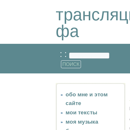
трансляц
фа
: :
обо мне и этом
сайте
мои тексты
моя музыка