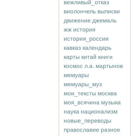
вежливый_отказ
виолончель
выписки
движение
джемаль
жж
история
история_россии
кавказ
календарь
карты
китай
книги
космос
л.а.
мартынов
мемуары
мемуары_муз
мои_тексты
москва
моя_всячина
музыка
наука
национализм
новые_переводы
православие
разное