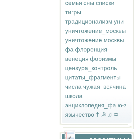
семья
сны
списки
тигры
традиционализм
уни
уничтожение_москвы
уничтожение москвы
фа
флоренция-
венеция
форизмы
цензура_контроль
цитаты_фрагменты
числа
чужая_всячина
школа
энциклопедия_фа
ю-з
язычество
†
☭
♫
✡