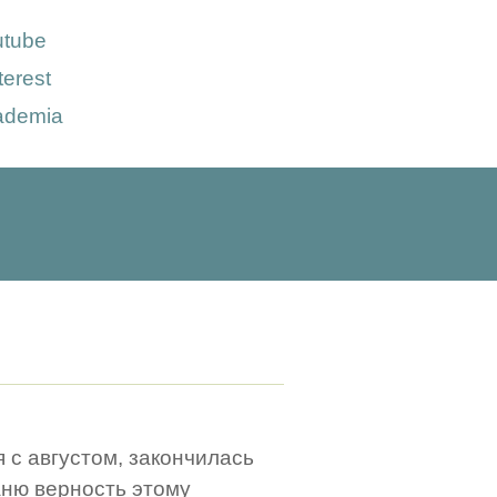
utube
terest
ademia
с августом, закончилась
аню верность этому