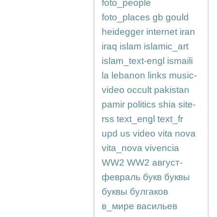
foto_people
foto_places
gb
gould
heidegger
internet
iran
iraq
islam
islamic_art
islam_text-engl
ismaili
la
lebanon
links
music-
video
occult
pakistan
pamir
politics
shia
site-
rss
text_engl
text_fr
upd
us
video
vita nova
vita_nova
vivencia
WW2
WW2
август-
февраль
букв
буквы
буквы
булгаков
в_мире
васильев