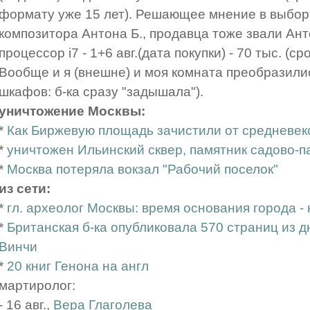
формату уже 15 лет). Решающее мнение в выбор
композитора Антона Б., продавца тоже звали Ант
процессор i7 - 1+6 авг.(дата покупки) - 70 тыс. (с
Вообще и я (внешне) и моя комната преобразились 
шкафов: б-ка сразу "задышала").
уничтожение Москвы:
*
Как Биржевую площадь зачистили от средневек
*
уничтожен Ильинский сквер, памятник садово-п
*
Москва потеряла вокзал "Рабочий поселок"
из сети:
*
гл. археолог Москвы: время основания города - 
*
Британская б-ка опубликовала 570 страниц из 
Винчи
*
20 книг Генона на англ
мартиролог:
- 16 авг.,
Вера Глаголева