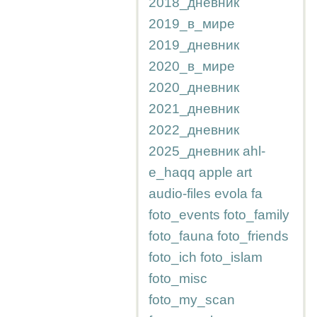
2018_дневник
2019_в_мире
2019_дневник
2020_в_мире
2020_дневник
2021_дневник
2022_дневник
2025_дневник
ahl-
e_haqq
apple
art
audio-files
evola
fa
foto_events
foto_family
foto_fauna
foto_friends
foto_ich
foto_islam
foto_misc
foto_my_scan