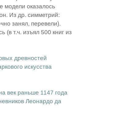
е модели оказалось
он. Из др. симметрий:
рочно занял, перевели).
(в т.ч. изъял 500 книг из
овых древностей
аркового искусства
на век раньше 1147 года
дневников Леонардо да