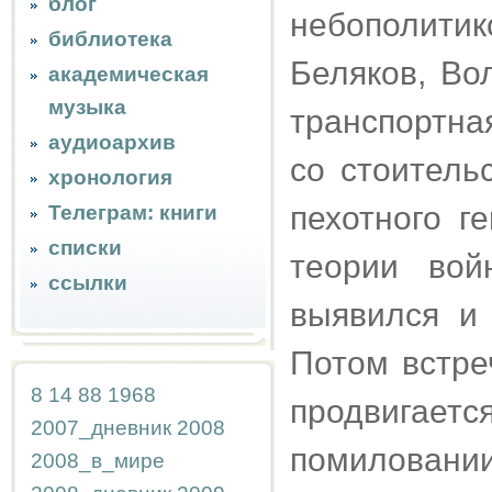
блог
небополитик
библиотека
Беляков, Во
академическая
музыка
транспортна
аудиоархив
со стоитель
хронология
пехотного г
Телеграм: книги
списки
теории вой
ссылки
выявился и 
Потом встре
8
14
88
1968
продвигает
2007_дневник
2008
помиловании
2008_в_мире