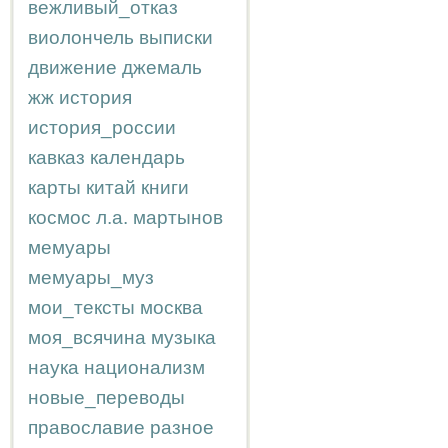
вежливый_отказ
виолончель
выписки
движение
джемаль
жж
история
история_россии
кавказ
календарь
карты
китай
книги
космос
л.а.
мартынов
мемуары
мемуары_муз
мои_тексты
москва
моя_всячина
музыка
наука
национализм
новые_переводы
православие
разное