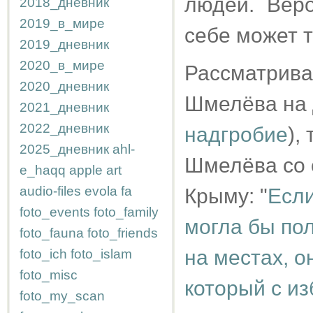
людей. Веро
2018_дневник
2019_в_мире
себе может т
2019_дневник
2020_в_мире
Рассматрива
2020_дневник
Шмелёва на 
2021_дневник
2022_дневник
надгробие
),
2025_дневник
ahl-
Шмелёва со 
e_haqq
apple
art
audio-files
evola
fa
Крыму: "
Есл
foto_events
foto_family
могла бы по
foto_fauna
foto_friends
на местах, о
foto_ich
foto_islam
foto_misc
который с из
foto_my_scan