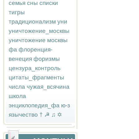
семья
сны
списки
тигры
традиционализм
уни
уничтожение_москвы
уничтожение москвы
фа
флоренция-
венеция
форизмы
цензура_контроль
цитаты_фрагменты
числа
чужая_всячина
школа
энциклопедия_фа
ю-з
язычество
†
☭
♫
✡