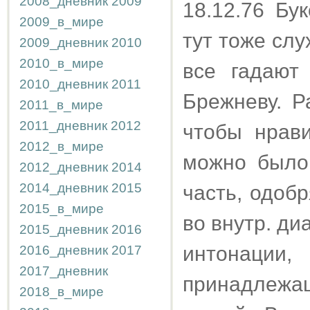
2008_дневник
2009
18.12.76 Бу
2009_в_мире
тут тоже слу
2009_дневник
2010
2010_в_мире
все гадают
2010_дневник
2011
Брежневу. Р
2011_в_мире
2011_дневник
2012
чтобы нрав
2012_в_мире
можно было
2012_дневник
2014
2014_дневник
2015
часть, одоб
2015_в_мире
во внутр. ди
2015_дневник
2016
интонации,
2016_дневник
2017
2017_дневник
принадлеж
2018_в_мире