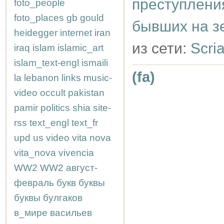
преступления
foto_people
foto_places
gb
gould
бывших на з
heidegger
internet
iran
из сети:
Scri
iraq
islam
islamic_art
islam_text-engl
ismaili
(fa)
la
lebanon
links
music-
video
occult
pakistan
pamir
politics
shia
site-
rss
text_engl
text_fr
upd
us
video
vita nova
vita_nova
vivencia
WW2
WW2
август-
февраль
букв
буквы
буквы
булгаков
в_мире
васильев