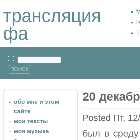
трансляция
f
l
фа
Т
: :
20 декабр
обо мне и этом
сайте
Posted Пт, 12
мои тексты
моя музыка
был в среду