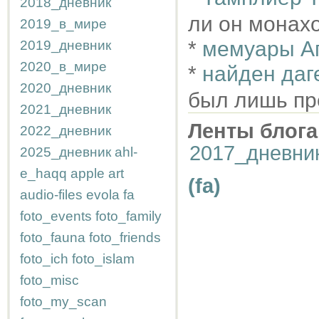
2018_дневник
ли он монах
2019_в_мире
*
мемуары Ага
2019_дневник
2020_в_мире
*
найден даг
2020_дневник
был лишь пр
2021_дневник
Ленты блога
2022_дневник
2017_дневни
2025_дневник
ahl-
e_haqq
apple
art
(fa)
audio-files
evola
fa
foto_events
foto_family
foto_fauna
foto_friends
foto_ich
foto_islam
foto_misc
foto_my_scan