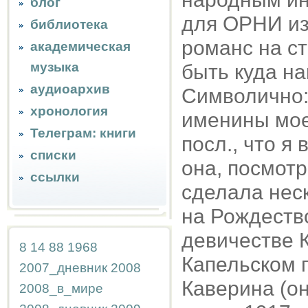
блог
для ОРНИ из 
библиотека
романс на с
академическая
музыка
быть куда на
аудиоархив
Символично: 
хронология
именины мое
Телеграм: книги
посл., что я
списки
она, посмотр
ссылки
сделала неск
на Рождество
девичестве К
8
14
88
1968
Капельском п
2007_дневник
2008
Каверина (он
2008_в_мире