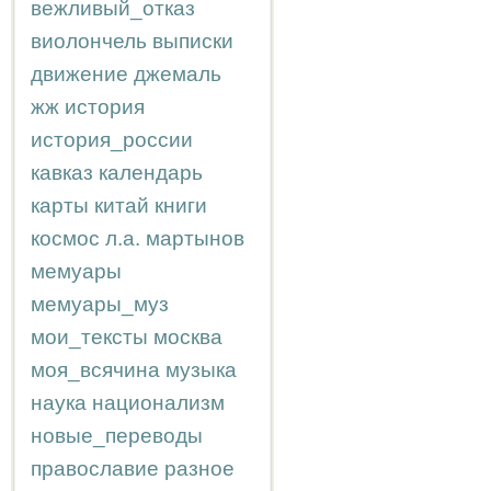
вежливый_отказ
виолончель
выписки
движение
джемаль
жж
история
история_россии
кавказ
календарь
карты
китай
книги
космос
л.а.
мартынов
мемуары
мемуары_муз
мои_тексты
москва
моя_всячина
музыка
наука
национализм
новые_переводы
православие
разное