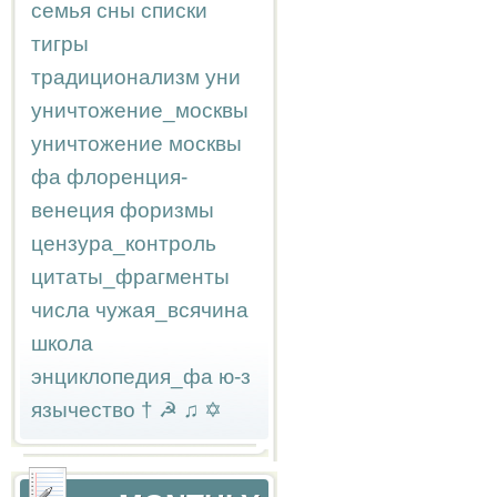
семья
сны
списки
тигры
традиционализм
уни
уничтожение_москвы
уничтожение москвы
фа
флоренция-
венеция
форизмы
цензура_контроль
цитаты_фрагменты
числа
чужая_всячина
школа
энциклопедия_фа
ю-з
язычество
†
☭
♫
✡