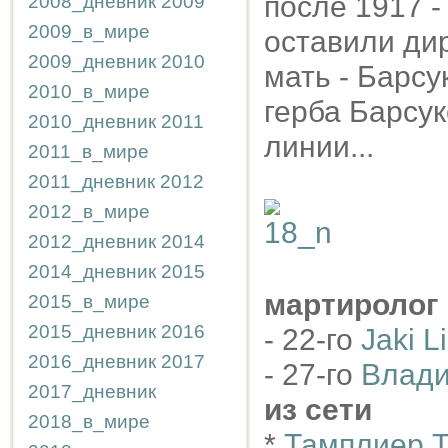
после 1917 -
2008_дневник
2009
2009_в_мире
оставили дир
2009_дневник
2010
мать - Барсу
2010_в_мире
герба Барсук
2010_дневник
2011
линии...
2011_в_мире
2011_дневник
2012
2012_в_мире
2012_дневник
2014
2014_дневник
2015
мартиролог
2015_в_мире
2015_дневник
2016
- 22-го
Jaki L
2016_дневник
2017
- 27-го
Влади
2017_дневник
из сети
2018_в_мире
*
Тамплиер 