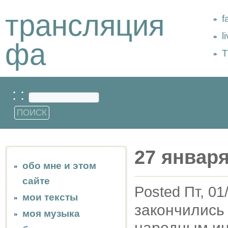
трансляция
f
l
фа
Т
: :
27 января
обо мне и этом
сайте
Posted Пт, 01
мои тексты
закончились 
моя музыка
народным ин