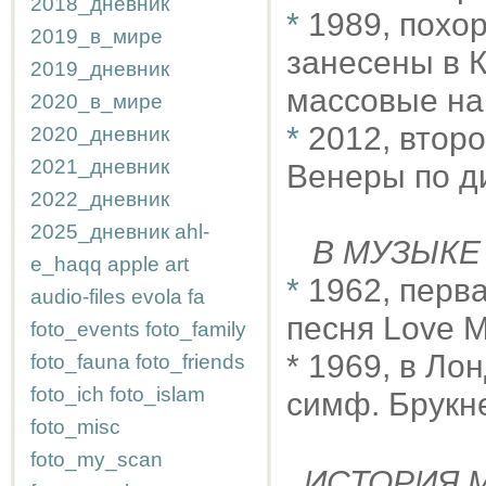
2018_дневник
*
1989, похо
2019_в_мире
занесены в К
2019_дневник
массовые на
2020_в_мире
*
2012, втор
2020_дневник
2021_дневник
Венеры по ди
2022_дневник
2025_дневник
ahl-
В МУЗЫКЕ
e_haqq
apple
art
*
1962, перва
audio-files
evola
fa
песня Love 
foto_events
foto_family
* 1969, в Л
foto_fauna
foto_friends
foto_ich
foto_islam
симф. Брукн
foto_misc
foto_my_scan
ИСТОРИЯ М