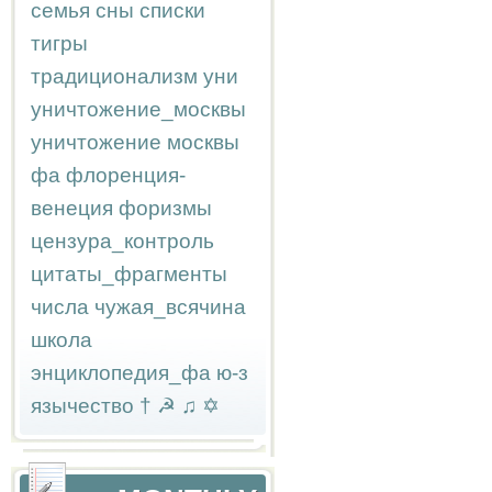
семья
сны
списки
тигры
традиционализм
уни
уничтожение_москвы
уничтожение москвы
фа
флоренция-
венеция
форизмы
цензура_контроль
цитаты_фрагменты
числа
чужая_всячина
школа
энциклопедия_фа
ю-з
язычество
†
☭
♫
✡