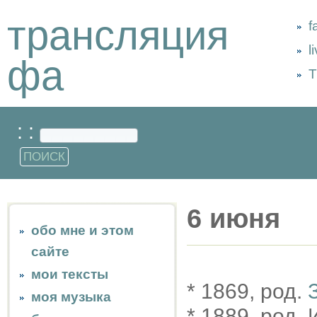
трансляция
f
l
фа
Т
: :
6 июня
обо мне и этом
сайте
мои тексты
* 1869, род.
моя музыка
* 1889, род.