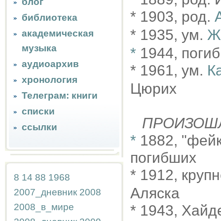
блог
* 1903, род.
библиотека
* 1935, ум.
Ж
академическая
музыка
*
1944, поги
аудиоархив
* 1961, ум.
К
хронология
Цюрих
Телеграм: книги
списки
ПРОИЗОШ
ссылки
*
1882, "фей
погибших
* 1912, круп
8
14
88
1968
Аляска
2007_дневник
2008
2008_в_мире
* 1943, Хайд