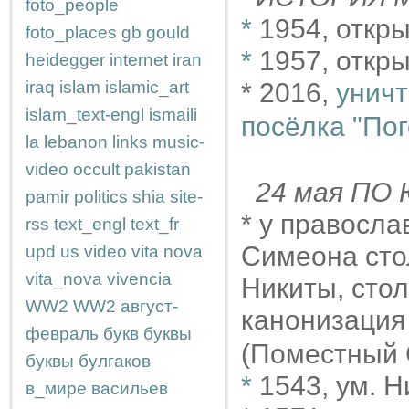
foto_people
*
1954, откр
foto_places
gb
gould
*
1957, откры
heidegger
internet
iran
iraq
islam
islamic_art
* 2016,
уничт
islam_text-engl
ismaili
посёлка "Пог
la
lebanon
links
music-
video
occult
pakistan
24 мая П
pamir
politics
shia
site-
* у правосла
rss
text_engl
text_fr
Симеона стол
upd
us
video
vita nova
vita_nova
vivencia
Никиты, стол
WW2
WW2
август-
канонизаци
февраль
букв
буквы
(Поместный 
буквы
булгаков
*
1543, ум. Н
в_мире
васильев