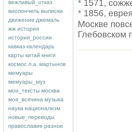
*
1571, сожж
вежливый_отказ
виолончель
выписки
*
1856, евре
движение
джемаль
Москве повсе
жж
история
Глебовском 
история_россии
кавказ
календарь
карты
китай
книги
космос
л.а.
мартынов
мемуары
мемуары_муз
мои_тексты
москва
моя_всячина
музыка
наука
национализм
новые_переводы
православие
разное