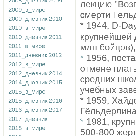
2008_дневник
2009
лекцию "Воз
2009_в_мире
смерти Гёль
2009_дневник
2010
* 1944, D-Da
2010_в_мире
крупнейшей д
2010_дневник
2011
млн бойцов),
2011_в_мире
2011_дневник
2012
*
1956, пост
2012_в_мире
отмене платы
2012_дневник
2014
средних шко
2014_дневник
2015
учебных зав
2015_в_мире
* 1959, Хайд
2015_дневник
2016
Гёльдерлина
2016_дневник
2017
2017_дневник
*
1981, круп
2018_в_мире
500-800 жер