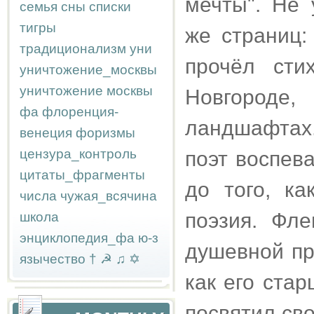
мечты". Не 
семья
сны
списки
тигры
же страниц:
традиционализм
уни
прочёл сти
уничтожение_москвы
уничтожение москвы
Новгороде
фа
флоренция-
ландшафтах.
венеция
форизмы
цензура_контроль
поэт воспев
цитаты_фрагменты
до того, ка
числа
чужая_всячина
поэзия. Фл
школа
энциклопедия_фа
ю-з
душевной пр
язычество
†
☭
♫
✡
как его ста
посвятил св