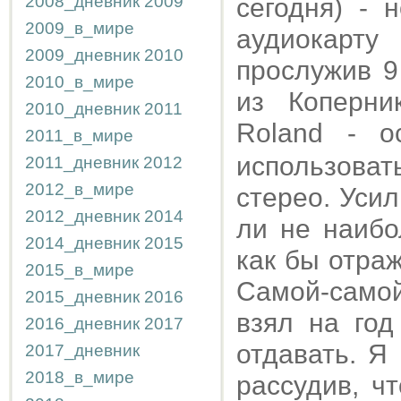
2008_дневник
2009
сегодня) - 
2009_в_мире
аудиокарт
2009_дневник
2010
прослужив 9
2010_в_мире
из Коперни
2010_дневник
2011
Roland - 
2011_в_мире
использовать
2011_дневник
2012
2012_в_мире
стерео. Усил
2012_дневник
2014
ли не наибо
2014_дневник
2015
как бы отра
2015_в_мире
Самой-самой
2015_дневник
2016
взял на год
2016_дневник
2017
отдавать. Я
2017_дневник
2018_в_мире
рассудив, ч