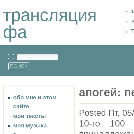
трансляция
f
l
фа
Т
: :
апогей: 
обо мне и этом
сайте
Posted Пт, 05
мои тексты
10-го 100 
моя музыка
принадле