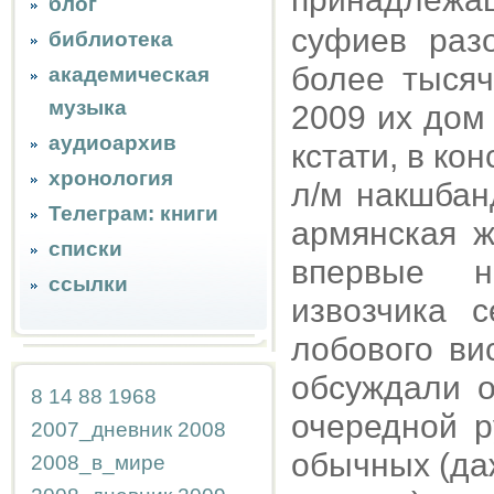
блог
суфиев раз
библиотека
более тысяч
академическая
музыка
2009 их дом
аудиоархив
кстати, в ко
хронология
л/м накшбан
Телеграм: книги
армянская ж
списки
впервые н
ссылки
извозчика 
лобового ви
обсуждали о
8
14
88
1968
очередной р
2007_дневник
2008
обычных (да
2008_в_мире