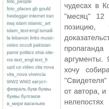
foto_people
чудесах в К
foto_places
gb
gould
"месяц" 12
heidegger
internet
iran
iraq
islam
islamic_art
позицию, 
islam_text-engl
ismaili
доказател
la
lebanon
links
music-
video
occult
pakistan
пропаганд
pamir
politics
shia
site-
аргументы. 
rss
text_engl
text_fr
upd
us
video
vita nova
хочу собир
vita_nova
vivencia
"Свидетеля"
WW2
WW2
август-
февраль
букв
буквы
от автора, и
буквы
булгаков
нелепостях
в_мире
васильев