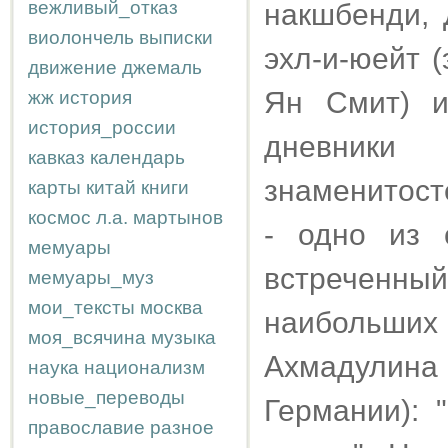
вежливый_отказ
накшбенди, 
виолончель
выписки
эхл-и-юейт 
движение
джемаль
Ян Смит) и
жж
история
история_россии
дневники
кавказ
календарь
знаменитосте
карты
китай
книги
космос
л.а.
мартынов
- одно из 
мемуары
встреченный
мемуары_муз
мои_тексты
москва
наибольших
моя_всячина
музыка
Ахмадулина
наука
национализм
новые_переводы
Германии): 
православие
разное