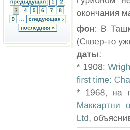
Гурионом н
предыдущая
1
2
3
4
5
6
7
8
окончания м
9
…
следующая ›
фон
: В Таш
последняя »
(Сквер-то уж
даты
:
* 1908:
Wrigh
first time: Ch
* 1968, на
Маккартни 
Ltd
, объясни