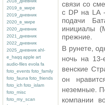
2018_дневник
связи со см
2019_в_мире
с DP на LA 
2019_дневник
подачи Ба
2020_в_мире
инициалы (M
2020_дневник
прежние.
2021_дневник
2022_дневник
В рунете, од
2025_дневник
ahl-
e_haqq
apple
art
ночь на 13-
audio-files
evola
fa
венские Стр
foto_events
foto_family
он нравитс
foto_fauna
foto_friends
foto_ich
foto_islam
неземные. П
foto_misc
компании в
foto_my_scan