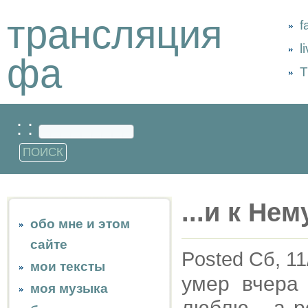
трансляция
f
l
фа
Т
: :
...и к Н
обо мне и этом
сайте
Posted Сб, 11
мои тексты
умер вчера 
моя музыка
люблю... а р