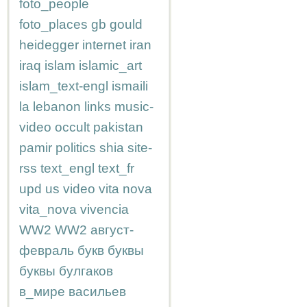
foto_people
foto_places
gb
gould
heidegger
internet
iran
iraq
islam
islamic_art
islam_text-engl
ismaili
la
lebanon
links
music-
video
occult
pakistan
pamir
politics
shia
site-
rss
text_engl
text_fr
upd
us
video
vita nova
vita_nova
vivencia
WW2
WW2
август-
февраль
букв
буквы
буквы
булгаков
в_мире
васильев