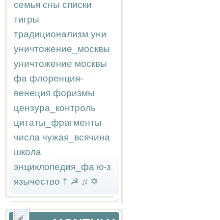
семья
сны
списки
тигры
традиционализм
уни
уничтожение_москвы
уничтожение москвы
фа
флоренция-
венеция
форизмы
цензура_контроль
цитаты_фрагменты
числа
чужая_всячина
школа
энциклопедия_фа
ю-з
язычество
†
☭
♫
✡