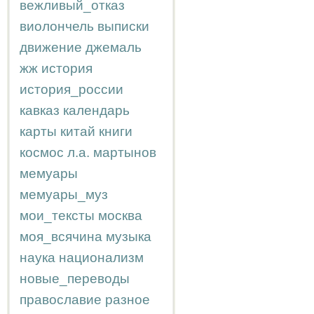
вежливый_отказ
виолончель
выписки
движение
джемаль
жж
история
история_россии
кавказ
календарь
карты
китай
книги
космос
л.а.
мартынов
мемуары
мемуары_муз
мои_тексты
москва
моя_всячина
музыка
наука
национализм
новые_переводы
православие
разное