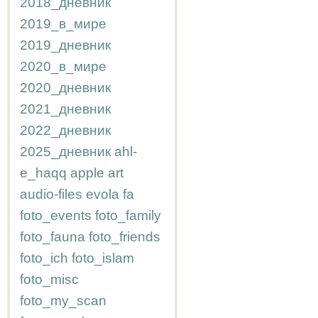
2018_дневник
2019_в_мире
2019_дневник
2020_в_мире
2020_дневник
2021_дневник
2022_дневник
2025_дневник
ahl-
e_haqq
apple
art
audio-files
evola
fa
foto_events
foto_family
foto_fauna
foto_friends
foto_ich
foto_islam
foto_misc
foto_my_scan