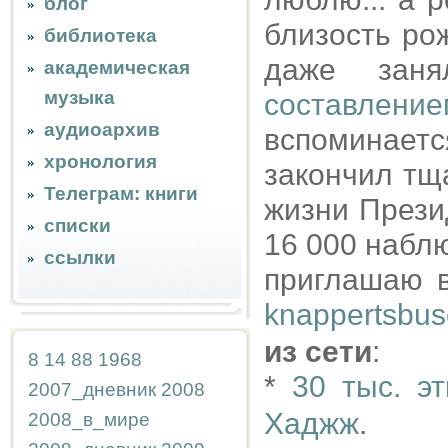
блог
близость ро
библиотека
даже заня
академическая
музыка
составлени
аудиоархив
вспоминаетс
хронология
закончил тщ
Телеграм: книги
жизни Прези
списки
16 000 наблю
ссылки
приглашаю 
knappertsbus
из сети
:
8
14
88
1968
*
30 тыс. э
2007_дневник
2008
Хаджж
.
2008_в_мире