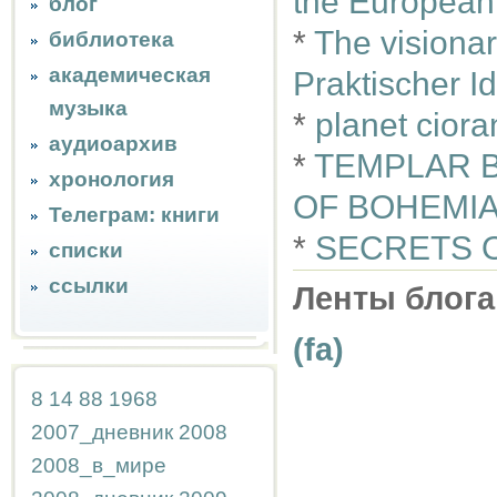
the European
блог
*
The visiona
библиотека
академическая
Praktischer I
музыка
*
planet ciora
аудиоархив
*
TEMPLAR B
хронология
OF BOHEMI
Телеграм: книги
*
SECRETS 
списки
ссылки
Ленты блога
(fa)
8
14
88
1968
2007_дневник
2008
2008_в_мире