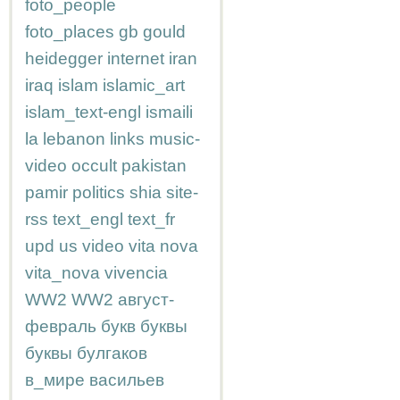
foto_people
foto_places
gb
gould
heidegger
internet
iran
iraq
islam
islamic_art
islam_text-engl
ismaili
la
lebanon
links
music-
video
occult
pakistan
pamir
politics
shia
site-
rss
text_engl
text_fr
upd
us
video
vita nova
vita_nova
vivencia
WW2
WW2
август-
февраль
букв
буквы
буквы
булгаков
в_мире
васильев