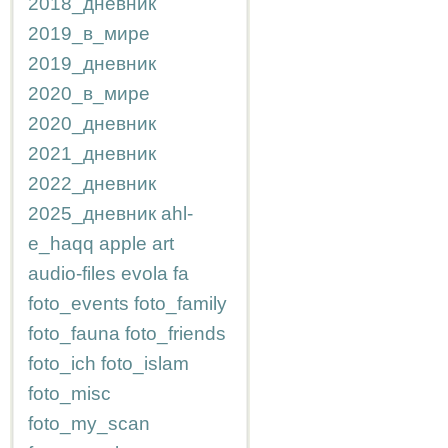
2018_дневник
2019_в_мире
2019_дневник
2020_в_мире
2020_дневник
2021_дневник
2022_дневник
2025_дневник
ahl-
e_haqq
apple
art
audio-files
evola
fa
foto_events
foto_family
foto_fauna
foto_friends
foto_ich
foto_islam
foto_misc
foto_my_scan