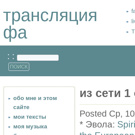
трансляция
f
l
фа
Т
: :
из сети 1 
обо мне и этом
сайте
Posted Ср, 10
мои тексты
* Эвола:
Spir
моя музыка