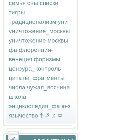
семья
сны
списки
тигры
традиционализм
уни
уничтожение_москвы
уничтожение москвы
фа
флоренция-
венеция
форизмы
цензура_контроль
цитаты_фрагменты
числа
чужая_всячина
школа
энциклопедия_фа
ю-з
язычество
†
☭
♫
✡