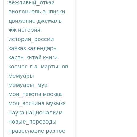
вежливый_отказ
виолончель
выписки
движение
джемаль
жж
история
история_россии
кавказ
календарь
карты
китай
книги
космос
л.а.
мартынов
мемуары
мемуары_муз
мои_тексты
москва
моя_всячина
музыка
наука
национализм
новые_переводы
православие
разное