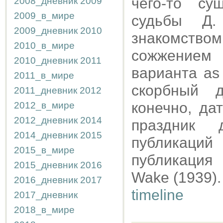
чего-то су
2008_дневник
2009
2009_в_мире
судьбы Д.
2009_дневник
2010
знакомство
2010_в_мире
сожжением 
2010_дневник
2011
варианта as
2011_в_мире
скорбный д
2011_дневник
2012
конечно, да
2012_в_мире
2012_дневник
2014
праздник 
2014_дневник
2015
публикаций
2015_в_мире
публикация 
2015_дневник
2016
Wake (1939).
2016_дневник
2017
timeline
2017_дневник
2018_в_мире