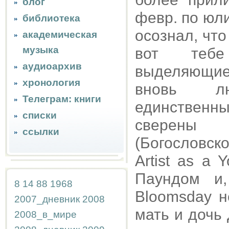
блог
февр. по юли
библиотека
осознал, что
академическая
музыка
вот тебе
аудиоархив
выделяющиес
хронология
вновь лю
Телеграм: книги
единственн
списки
сверены 
ссылки
(Богословск
Artist as a
Паундом и,
8
14
88
1968
Bloomsday н
2007_дневник
2008
мать и дочь 
2008_в_мире