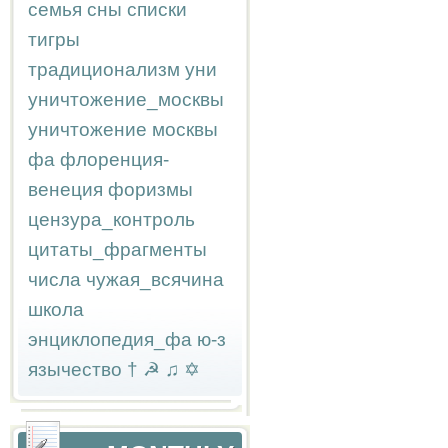
семья
сны
списки
тигры
традиционализм
уни
уничтожение_москвы
уничтожение москвы
фа
флоренция-
венеция
форизмы
цензура_контроль
цитаты_фрагменты
числа
чужая_всячина
школа
энциклопедия_фа
ю-з
язычество
†
☭
♫
✡