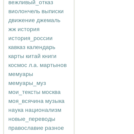
вежливый_отказ
виолончель
выписки
движение
джемаль
жж
история
история_россии
кавказ
календарь
карты
китай
книги
космос
л.а.
мартынов
мемуары
мемуары_муз
мои_тексты
москва
моя_всячина
музыка
наука
национализм
новые_переводы
православие
разное