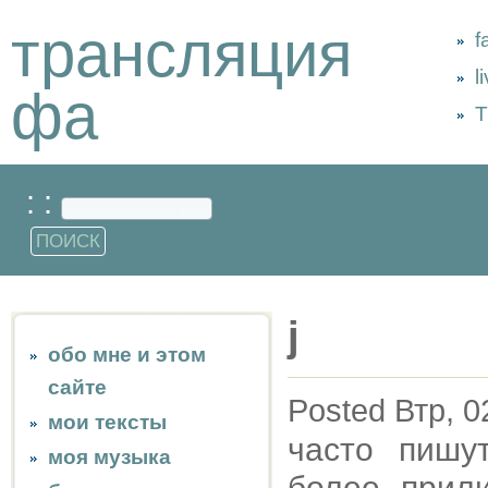
трансляция
f
l
фа
Т
: :
j
обо мне и этом
сайте
Posted Втр, 0
мои тексты
часто пишу
моя музыка
более прил