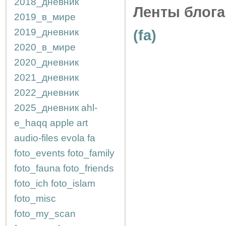
2018_дневник
Ленты блога
2019_в_мире
2019_дневник
(fa)
2020_в_мире
2020_дневник
2021_дневник
2022_дневник
2025_дневник
ahl-
e_haqq
apple
art
audio-files
evola
fa
foto_events
foto_family
foto_fauna
foto_friends
foto_ich
foto_islam
foto_misc
foto_my_scan