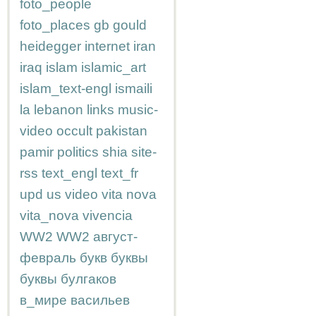
foto_people
foto_places
gb
gould
heidegger
internet
iran
iraq
islam
islamic_art
islam_text-engl
ismaili
la
lebanon
links
music-
video
occult
pakistan
pamir
politics
shia
site-
rss
text_engl
text_fr
upd
us
video
vita nova
vita_nova
vivencia
WW2
WW2
август-
февраль
букв
буквы
буквы
булгаков
в_мире
васильев