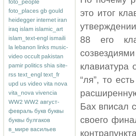
foto_people
foto_places
gb
gould
это итог кл
heidegger
internet
iran
утверждении
iraq
islam
islamic_art
88 его кл
islam_text-engl
ismaili
la
lebanon
links
music-
созвездия
video
occult
pakistan
клавиатура о
pamir
politics
shia
site-
rss
text_engl
text_fr
“ля”, то ес
upd
us
video
vita nova
расширенную
vita_nova
vivencia
WW2
WW2
август-
Бах вписал 
февраль
букв
буквы
своего фина
буквы
булгаков
в_мире
васильев
контрапун