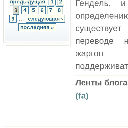
Гендель, 
предыдущая
1
2
3
4
5
6
7
8
определению
9
…
следующая ›
существуе
последняя »
переводе н
жаргон — 
поддерживат
Ленты блога
(fa)