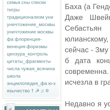
семья
сны
списки
Баха (а Генд
тигры
Даже Швейц
традиционализм
уни
уничтожение_москвы
Себастьян
уничтожение москвы
юлианскому,
фа
флоренция-
венеция
форизмы
сейчас - 3му
цензура_контроль
б дата кон
цитаты_фрагменты
числа
чужая_всячина
современна
школа
исчезла в г
энциклопедия_фа
ю-з
язычество
†
☭
♫
✡
Недавно я у