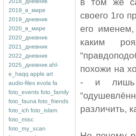
в том же с
2018_дневник
2019_в_мире
своего 1го п
2019_дневник
его именем,
2020_в_мире
2020_дневник
каким роя
2021_дневник
“правдопод
2022_дневник
2025_дневник
ahl-
похожи на х
e_haqq
apple
art
- и лишь 
audio-files
evola
fa
foto_events
foto_family
“одушевлё
foto_fauna
foto_friends
различить, к
foto_ich
foto_islam
foto_misc
foto_my_scan
Но почему р