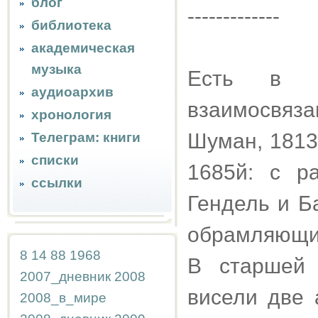
блог
-------------
библиотека
академическая
музыка
Есть в и
аудиоархив
взаимосвяз
хронология
Шуман, 1813
Телеграм: книги
списки
1685й: с р
ссылки
Гендель и Ба
обрамляющие
8
14
88
1968
В старшей 
2007_дневник
2008
висели две 
2008_в_мире