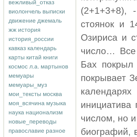
вежливый_отказ
(2+1+3+8), 
виолончель
выписки
движение
джемаль
стоянок и 1
жж
история
Озириса и с
история_россии
кавказ
календарь
число… Все 
карты
китай
книги
Бах покрыл 
космос
л.а.
мартынов
мемуары
покрывает З
мемуары_муз
календарях
мои_тексты
москва
инициатива 
моя_всячина
музыка
наука
национализм
числом, но 
новые_переводы
биографий, 
православие
разное