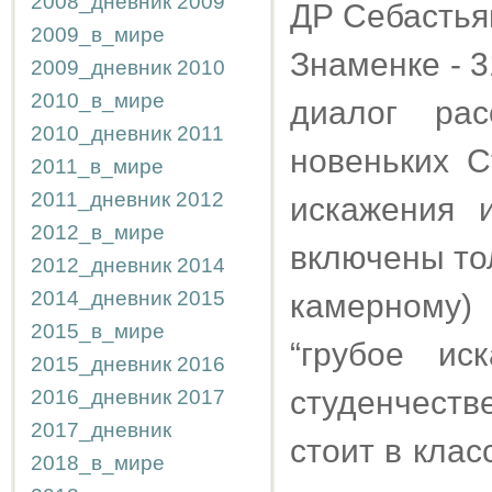
2008_дневник
2009
ДР Себастьян
2009_в_мире
Знаменке - 3
2009_дневник
2010
2010_в_мире
диалог ра
2010_дневник
2011
новеньких С
2011_в_мире
2011_дневник
2012
искажения 
2012_в_мире
включены тол
2012_дневник
2014
2014_дневник
2015
камерному)
2015_в_мире
“грубое ис
2015_дневник
2016
студенчеств
2016_дневник
2017
2017_дневник
стоит в кла
2018_в_мире