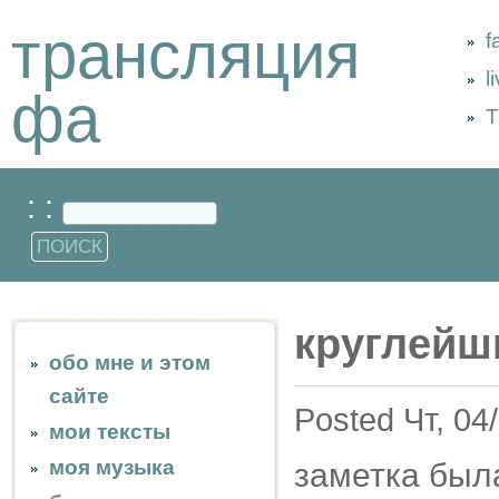
трансляция
f
l
фа
Т
: :
круглейш
обо мне и этом
сайте
Posted Чт, 04
мои тексты
моя музыка
заметка была