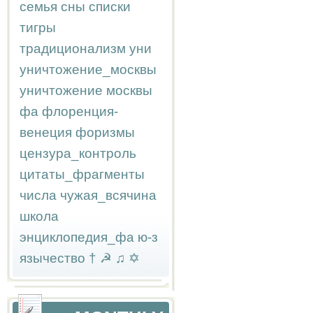
семья
сны
списки
тигры
традиционализм
уни
уничтожение_москвы
уничтожение москвы
фа
флоренция-
венеция
форизмы
цензура_контроль
цитаты_фрагменты
числа
чужая_всячина
школа
энциклопедия_фа
ю-з
язычество
†
☭
♫
✡