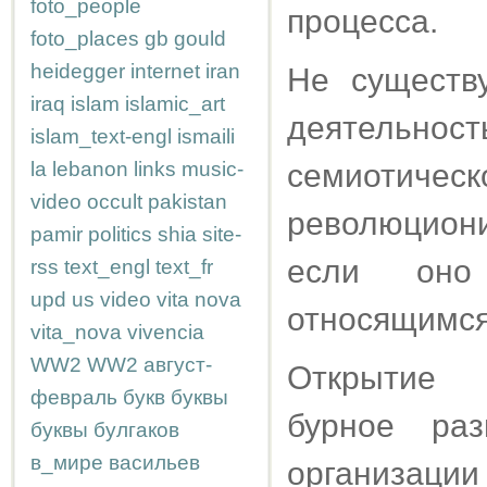
foto_people
процесса.
foto_places
gb
gould
heidegger
internet
iran
Не существу
iraq
islam
islamic_art
деятельнос
islam_text-engl
ismaili
la
lebanon
links
music-
семиотич
video
occult
pakistan
революцион
pamir
politics
shia
site-
если оно 
rss
text_engl
text_fr
upd
us
video
vita nova
относящимся
vita_nova
vivencia
WW2
WW2
август-
Открытие б
февраль
букв
буквы
бурное раз
буквы
булгаков
в_мире
васильев
организаци