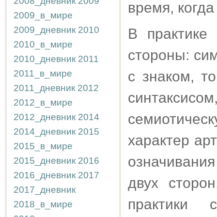
2008_дневник
2009
время, когда
2009_в_мире
2009_дневник
2010
В практике
2010_в_мире
стороны: сим
2010_дневник
2011
2011_в_мире
с знаком, т
2011_дневник
2012
синтаксисом
2012_в_мире
семиотиче
2012_дневник
2014
2014_дневник
2015
характер арт
2015_в_мире
означивани
2015_дневник
2016
2016_дневник
2017
двух сторо
2017_дневник
практики 
2018_в_мире