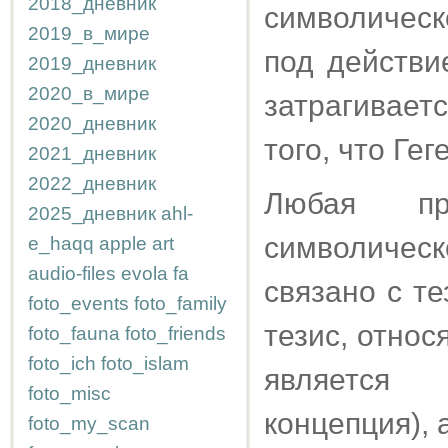
2018_дневник
символическ
2019_в_мире
под действи
2019_дневник
2020_в_мире
затрагивае
2020_дневник
того, что Ге
2021_дневник
2022_дневник
Любая пра
2025_дневник
ahl-
символическ
e_haqq
apple
art
audio-files
evola
fa
связано с те
foto_events
foto_family
тезис, относ
foto_fauna
foto_friends
foto_ich
foto_islam
является 
foto_misc
концепция), 
foto_my_scan