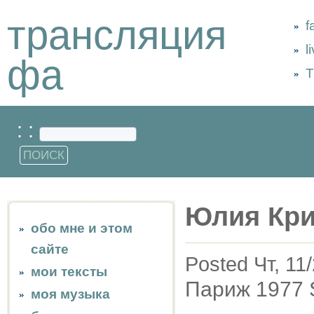
трансляция
f
l
фа
Т
: :
Юлия Кри
обо мне и этом
сайте
Posted Чт, 11
мои тексты
Париж 1977 S
моя музыка