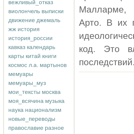
вежливый_отказ
Малларме, 
виолончель
выписки
движение
джемаль
Арто. В их 
жж
история
идеологичес
история_россии
кавказ
календарь
код. Это в
карты
китай
книги
последствий
космос
л.а.
мартынов
мемуары
мемуары_муз
мои_тексты
москва
моя_всячина
музыка
наука
национализм
новые_переводы
православие
разное