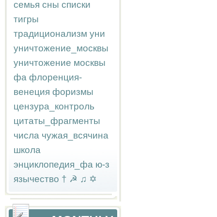
семья
сны
списки
тигры
традиционализм
уни
уничтожение_москвы
уничтожение москвы
фа
флоренция-
венеция
форизмы
цензура_контроль
цитаты_фрагменты
числа
чужая_всячина
школа
энциклопедия_фа
ю-з
язычество
†
☭
♫
✡