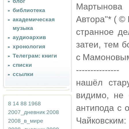
блог
Мартынова
библиотека
Автора"* ( ©
академическая
музыка
странное де
аудиоархив
затеи, тем 
хронология
с Мамоновы
Телеграм: книги
списки
---------------
ссылки
нашёл стар
видимо, не 
8
14
88
1968
антипода с 
2007_дневник
2008
Чайковским: 
2008_в_мире