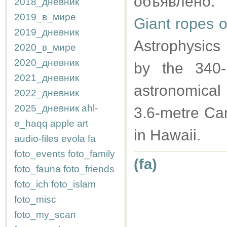
объявлено:
2018_дневник
2019_в_мире
Giant ropes o
2019_дневник
Astrophysics
2020_в_мире
2020_дневник
by the 340
2021_дневник
astronomical 
2022_дневник
2025_дневник
ahl-
3.6-metre Ca
e_haqq
apple
art
in Hawaii.
audio-files
evola
fa
foto_events
foto_family
(fa)
foto_fauna
foto_friends
foto_ich
foto_islam
foto_misc
foto_my_scan