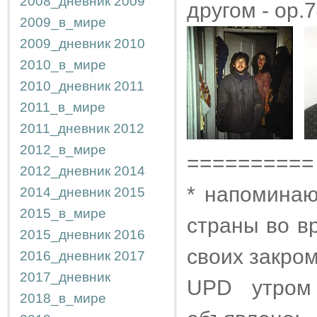
2008_дневник
2009
другом - op.
2009_в_мире
2009_дневник
2010
2010_в_мире
2010_дневник
2011
2011_в_мире
2011_дневник
2012
2012_в_мире
==========
2012_дневник
2014
* напоминаю
2014_дневник
2015
2015_в_мире
страны во в
2015_дневник
2016
своих закро
2016_дневник
2017
2017_дневник
UPD утром
2018_в_мире