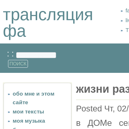
трансляция
f
l
фа
Т
: :
жизни ра
обо мне и этом
сайте
Posted Чт, 02
мои тексты
моя музыка
в ДОМе сег