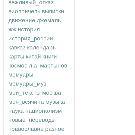
вежливый_отказ
виолончель
выписки
движение
джемаль
жж
история
история_россии
кавказ
календарь
карты
китай
книги
космос
л.а.
мартынов
мемуары
мемуары_муз
мои_тексты
москва
моя_всячина
музыка
наука
национализм
новые_переводы
православие
разное