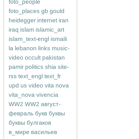
foto_people
foto_places
gb
gould
heidegger
internet
iran
iraq
islam
islamic_art
islam_text-engl
ismaili
la
lebanon
links
music-
video
occult
pakistan
pamir
politics
shia
site-
rss
text_engl
text_fr
upd
us
video
vita nova
vita_nova
vivencia
WW2
WW2
август-
февраль
букв
буквы
буквы
булгаков
в_мире
васильев