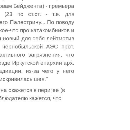
ловам Бейджента) - премьера
(23 по ст.ст. - т.е. для
его Палестрину... По поводу
кое-что про катакомбников и
л новый для себя лейтмотив
 чернобыльской АЭС прот.
ктивного загрязнения, что
езде Иркутской епархии арх.
диации, из-за чего у него
искривилась шея."
на окажется в перигее (в
аблюдателю кажется, что