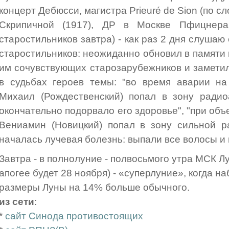
концерт Дебюсси, магистра Prieuré de Sion (по с
Скрипичной (1917), ДР в Москве Пфицнера 
старостильников завтра) - как раз 2 дня слушаю 
старостильников: неожиданно обновил в памяти 
им сочувствующих старозарубежников и замети
в судьбах героев темы: "во время аварии на
Михаил (Рождественский) попал в зону радиоа
окончательно подорвало его здоровье", "при объ
Вениамин (Новицкий) попал в зону сильной ра
началась лучевая болезнь: выпали все волосы и 
Завтра - в полнолуние - полвосьмого утра МСК Лу
апогее будет 28 ноября) - «суперлуние», когда н
размеры Луны на 14% больше обычного.
из сети
:
*
сайт Синода противостоящих