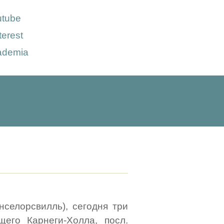
utube
terest
ademia
нселорсвилль), сегодня три
его Карнеги-Холла, посл.