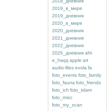
2018_дневник
2019_в_мире
2019_дневник
2020_в_мире
2020_дневник
2021_дневник
2022_дневник
2025_дневник
ahl-
e_haqq
apple
art
audio-files
evola
fa
foto_events
foto_family
foto_fauna
foto_friends
foto_ich
foto_islam
foto_misc
foto_my_scan