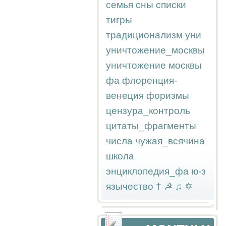
семья
сны
списки
тигры
традиционализм
уни
уничтожение_москвы
уничтожение москвы
фа
флоренция-
венеция
форизмы
цензура_контроль
цитаты_фрагменты
числа
чужая_всячина
школа
энциклопедия_фа
ю-з
язычество
†
☭
♫
✡