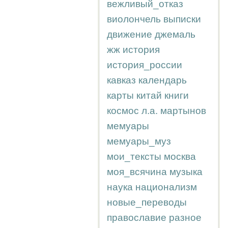
вежливый_отказ
виолончель
выписки
движение
джемаль
жж
история
история_россии
кавказ
календарь
карты
китай
книги
космос
л.а.
мартынов
мемуары
мемуары_муз
мои_тексты
москва
моя_всячина
музыка
наука
национализм
новые_переводы
православие
разное