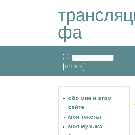
трансляц
фа
: :
обо мне и этом
сайте
мои тексты
моя музыка