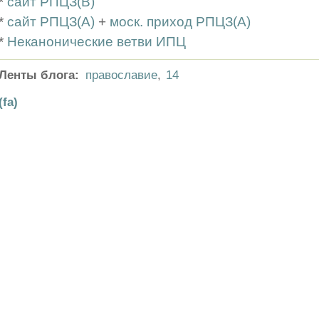
*
сайт РПЦЗ(В)
*
сайт РПЦЗ(А)
+
моск. приход РПЦЗ(А)
*
Неканонические ветви ИПЦ
Ленты блога:
православие
,
14
(fa)