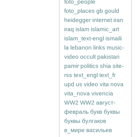
foto_people
foto_places
gb
gould
heidegger
internet
iran
iraq
islam
islamic_art
islam_text-engl
ismaili
la
lebanon
links
music-
video
occult
pakistan
pamir
politics
shia
site-
rss
text_engl
text_fr
upd
us
video
vita nova
vita_nova
vivencia
WW2
WW2
август-
февраль
букв
буквы
буквы
булгаков
в_мире
васильев