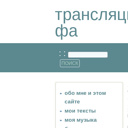
трансляц
фа
: :
обо мне и этом
сайте
мои тексты
моя музыка