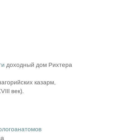
ги
доходный дом Рихтера
агорийских казарм,
III век).
ологоанатомов
да