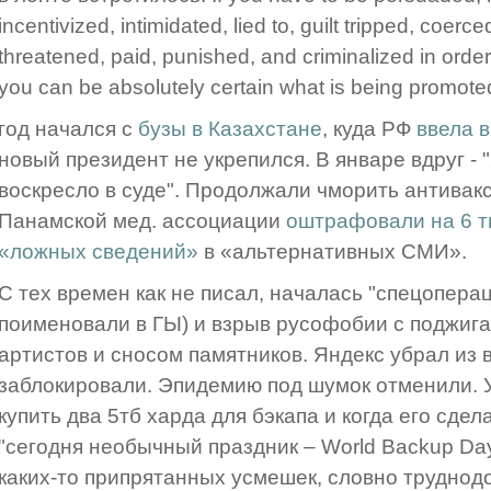
incentivized, intimidated, lied to, guilt tripped, coer
threatened, paid, punished, and criminalized in orde
you can be absolutely certain what is being promoted 
год начался с
бузы в Казахстане
, куда РФ
ввела в
новый президент не укрепился. В январе вдруг - 
воскресло в суде". Продолжали чморить антивакс
Панамской мед. ассоциации
оштрафовали на 6 ты
«ложных сведений»
в «альтернативных СМИ».
С тех времен как не писал, началась "спецоперац
поименовали в ГЫ) и взрыв русофобии с поджиг
артистов и сносом памятников. Яндекс убрал из 
заблокировали. Эпидемию под шумок отменили. 
купить два 5тб харда для бэкапа и когда его сдел
"сегодня необычный праздник – World Backup Day
каких-то припрятанных усмешек, словно труднод