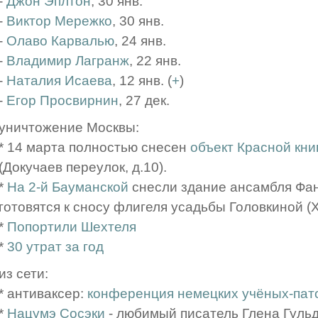
-
Джон Эплтон
, 30 янв.
-
Виктор Мережко
, 30 янв.
-
Олаво Карвалью
, 24 янв.
-
Владимир Лагранж
, 22 янв.
-
Наталия Исаева
, 12 янв. (
+
)
-
Егор Просвирнин
, 27 дек.
уничтожение Москвы:
* 14 марта полностью снесен
объект Красной кни
(Докучаев переулок, д.10).
*
На 2-й Бауманской
снесли здание ансамбля Фан
готовятся к сносу флигеля усадьбы Головкиной (XV
*
Попортили Шехтеля
*
30 утрат за год
из сети:
* антиваксер:
конференция немецких учёных-пат
*
Нацумэ Сосэки
- любимый писатель Глена Гуль