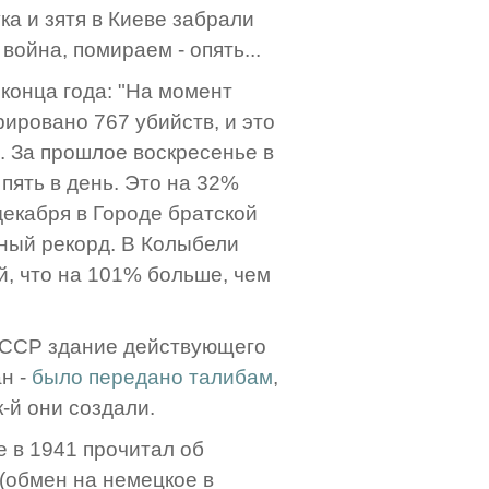
ука и зятя в Киеве забрали
война, помираем - опять...
конца года: "На момент
рировано 767 убийств, и это
. За прошлое воскресенье в
пять в день. Это на 32%
декабря в Городе братской
ный рекорд. В Колыбели
, что на 101% больше, чем
 СССР здание действующего
н -
было передано талибам
,
-й они создали.
е в 1941 прочитал об
 (обмен на немецкое в