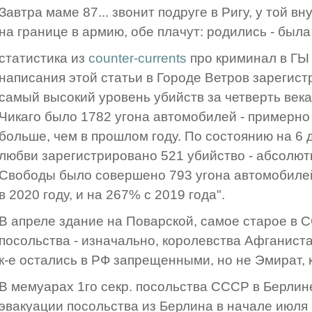
Завтра маме 87... звонит подруге в Ригу, у той вн
на границе в армию, обе плачут: родились - была 
статистика из
counter-currents
про криминал в ГЫ 
написания этой статьи в Городе Ветров зарегист
самый высокий уровень убийств за четверть века
Чикаго было 1782 угона автомобилей - примерно 
больше, чем в прошлом году. По состоянию на 6 
любви зарегистрировано 521 убийство - абсолют
Свободы было совершено 793 угона автомобилей
в 2020 году, и на 267% с 2019 года".
В апреле здание на Поварской, самое старое в
посольства - изначально, королевства Афганиста
к-е остались в РФ запрещенными, но не Эмират, к
В мемуарах 1го секр. посольства СССР в Берлин
эвакуации посольства из Берлина в начале июля