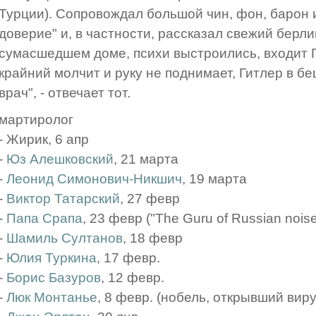
Турции). Сопровождал большой чин, фон, барон и
доверие" и, в частности, рассказал свежий берли
сумасшедшем доме, психи выстроились, входит Ги
крайний молчит и руку не поднимает, Гитлер в бе
врач", - отвечает тот.
мартиролог
- Жирик, 6 апр
-
Юз Алешковский
, 21 марта
-
Леонид Симонович-Никшич
, 19 марта
-
Виктор Татарский
, 27 февр
-
Папа Срапа
, 23 февр ("The Guru of Russian noise
-
Шамиль Султанов
, 18 февр
-
Юлия Туркина
, 17 февр.
-
Борис Базуров
, 12 февр.
-
Люк Монтанье
, 8 февр. (нобель, открывший вир