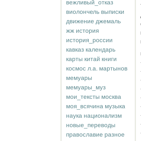
вежливый_отказ
виолончель
выписки
движение
джемаль
жж
история
история_россии
кавказ
календарь
карты
китай
книги
космос
л.а.
мартынов
мемуары
мемуары_муз
мои_тексты
москва
моя_всячина
музыка
наука
национализм
новые_переводы
православие
разное