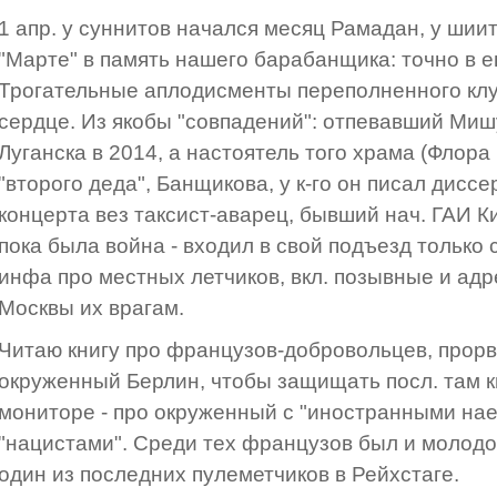
1 апр. у суннитов начался месяц Рамадан, у шиито
"Марте" в память нашего барабанщика: точно в ег
Трогательные аплодисменты переполненного клуба
сердце. Из якобы "совпадений": отпевавший Миш
Луганска в 2014, а настоятель того храма (Флора 
"второго деда", Банщикова, у к-го он писал дисс
концерта вез таксист-аварец, бывший нач. ГАИ Ки
пока была война - входил в свой подъезд только 
инфа про местных летчиков, вкл. позывные и адр
Москвы их врагам.
Читаю книгу про французов-добровольцев, прорв
окруженный Берлин, чтобы защищать посл. там кв
мониторе - про окруженный с "иностранными нае
"нацистами". Среди тех французов был и молодо
один из последних пулеметчиков в Рейхстаге.