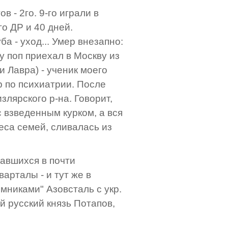
в - 2го. 9-го играли в
о ДР и 40 дней.
 - уход... Умер внезапно:
у поп приехал в Москву из
и Лавра) - ученик моего
ер по психиатрии. После
злярского р-на. Говорит,
с взведенным курком, а вся
еса семей, сливалась из
авшихся в почти
арталы - и тут же в
мниками" Азовсталь с укр.
й русский князь Потапов,