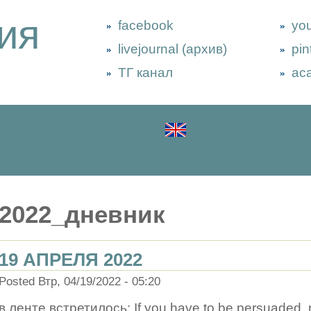
ия
facebook
yo
livejournal (архив)
pin
ТГ канал
ac
2022_дневник
19 АПРЕЛЯ 2022
Posted Втр, 04/19/2022 - 05:20
в ленте встретилось: If you have to be persuaded, r