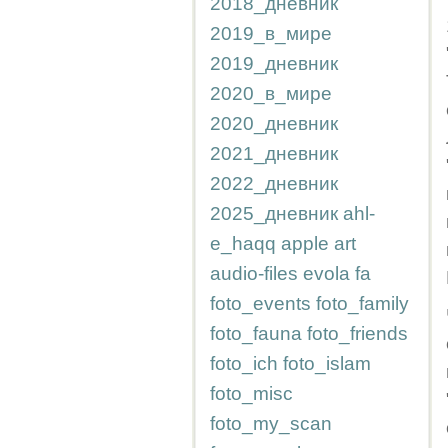
2018_дневник
2019_в_мире
2019_дневник
2020_в_мире
2020_дневник
2021_дневник
2022_дневник
2025_дневник
ahl-
e_haqq
apple
art
audio-files
evola
fa
foto_events
foto_family
foto_fauna
foto_friends
foto_ich
foto_islam
foto_misc
foto_my_scan