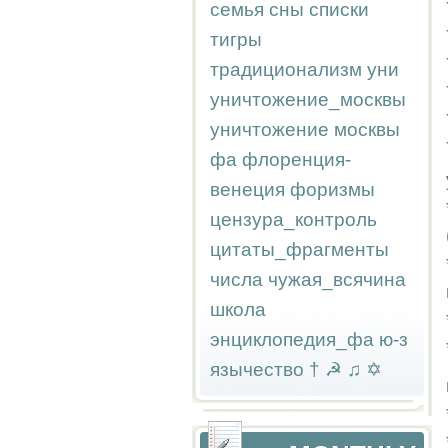
семья
сны
списки
тигры
традиционализм
уни
уничтожение_москвы
уничтожение москвы
фа
флоренция-
венеция
форизмы
цензура_контроль
цитаты_фрагменты
числа
чужая_всячина
школа
энциклопедия_фа
ю-з
язычество
†
☭
♫
✡