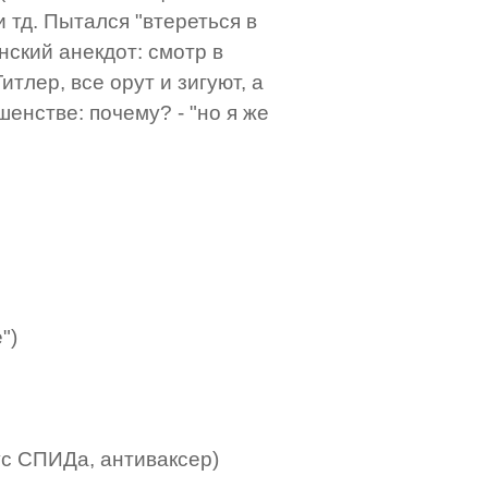
 тд. Пытался "втереться в
нский анекдот: смотр в
тлер, все орут и зигуют, а
шенстве: почему? - "но я же
")
ус СПИДа, антиваксер)