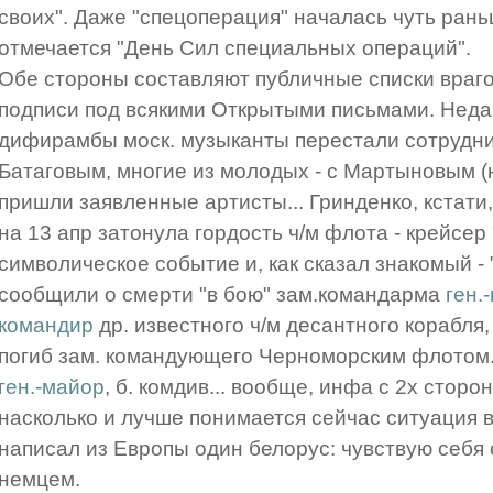
своих". Даже "спецоперация" началась чуть рань
отмечается "День Сил специальных операций".
Обе стороны составляют публичные списки враго
подписи под всякими Открытыми письмами. Неда
дифирамбы моск. музыканты перестали сотруднич
Батаговым, многие из молодых - с Мартыновым (н
пришли заявленные артисты... Гринденко, кстати,
на 13 апр затонула гордость ч/м флота - крейсер
символическое событие и, как сказал знакомый - 
сообщили о смерти "в бою" зам.командарма
ген.
командир
др. известного ч/м десантного корабля,
погиб зам. командующего Черноморским флотом...
ген.-майор
, б. комдив... вообще, инфа с 2х сторо
насколько и лучше понимается сейчас ситуация в 
написал из Европы один белорус: чувствую себя
немцем.