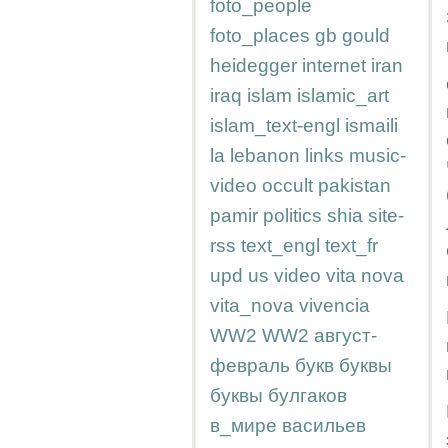
foto_people
foto_places
gb
gould
heidegger
internet
iran
iraq
islam
islamic_art
islam_text-engl
ismaili
la
lebanon
links
music-
video
occult
pakistan
pamir
politics
shia
site-
rss
text_engl
text_fr
upd
us
video
vita nova
vita_nova
vivencia
WW2
WW2
август-
февраль
букв
буквы
буквы
булгаков
в_мире
васильев