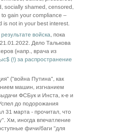
ced, socially shamed, censored,
r to gain your compliance –
is not in your best interest.
 результате войска
, пока
"21.01.2022. Дело Талькова
еров (напр., врача из
с$ (!) за распространение
ия" ("война Путина", как
анием машин, изгнанием
выдачи ФСБук и Инста, к-е и
Успел до подорожания
ал 31 марта - прочитал, что
". Хм, иногда впечатление
оступные фичи/баги "для