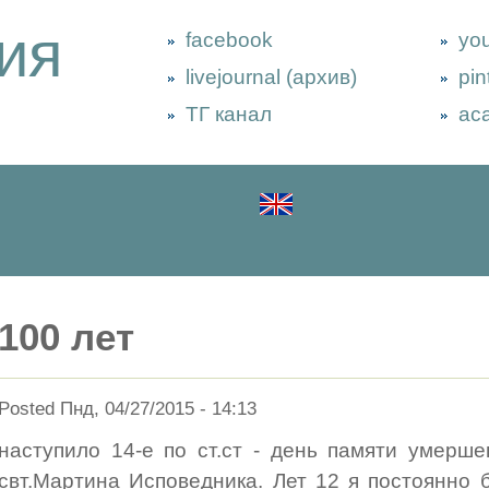
ия
facebook
yo
livejournal (архив)
pin
ТГ канал
ac
100 лет
Posted Пнд, 04/27/2015 - 14:13
наступило 14-е по ст.ст - день памяти умерш
свт.Мартина Исповедника. Лет 12 я постоянно 