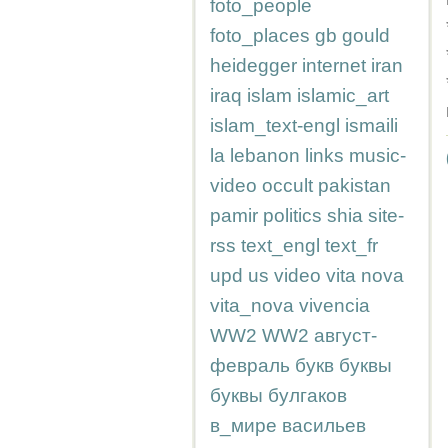
foto_people
foto_places
gb
gould
heidegger
internet
iran
iraq
islam
islamic_art
islam_text-engl
ismaili
la
lebanon
links
music-
video
occult
pakistan
pamir
politics
shia
site-
rss
text_engl
text_fr
upd
us
video
vita nova
vita_nova
vivencia
WW2
WW2
август-
февраль
букв
буквы
буквы
булгаков
в_мире
васильев