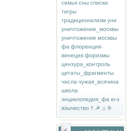
семья
сны
списки
тигры
традиционализм
уни
уничтожение_москвы
уничтожение москвы
фа
флоренция-
венеция
форизмы
цензура_контроль
цитаты_фрагменты
числа
чужая_всячина
школа
энциклопедия_фа
ю-з
язычество
†
☭
♫
✡