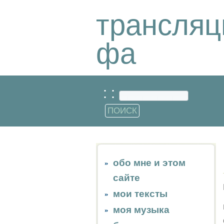
трансляц
фа
: :
обо мне и этом
сайте
мои тексты
моя музыка