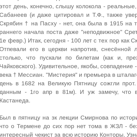
этот день, конечно, слышу колокола - реальные, 
Сабанеев (и даже цитировал и Т.Ф., также увер
Скрябин † на Пасху - нет, она была в 1915 на т
раннего начала поста даже "неподвижное" Сре
1е февр.) Итак, сегодня - 100 лет с тех пор как С
Отпевали его в церкви напротив, снесённой 
столько, что пускали по билетам (как и, пр
Чайковского). Удивительное, якобы, совпадение -
века † Мессиан. "Мистерия" и премьера в шталаге
день в 1682 на Великую Пятницу сожгли прот.
данным - 1го апр в 81м). И уж замечу, что 
Кастанеда.
Был в пятницу на зк лекции Смирнова по истор
что о Термене до сих пор нет тома в ЖЗЛ - б
интересный чекист за всю историю Конторы. Узн