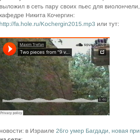
выложил в сеть пару своих пьес для виолончели, 
кафедре Никита Кочергин:
http://fa.hole.ru/Kochergin2015.mp3
или тут:
новости: в Израиле
26го умер Багдади, новая при
из сети
: