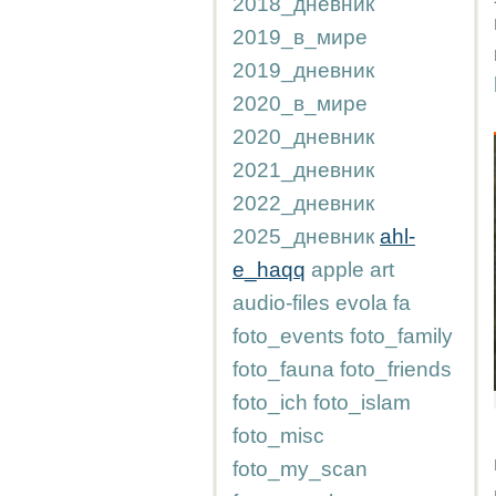
2018_дневник
2019_в_мире
2019_дневник
2020_в_мире
2020_дневник
2021_дневник
2022_дневник
2025_дневник
ahl-
e_haqq
apple
art
audio-files
evola
fa
foto_events
foto_family
foto_fauna
foto_friends
foto_ich
foto_islam
foto_misc
foto_my_scan