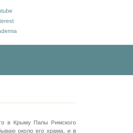
utube
terest
ademia
его в Крыму Папы Римского
бываю около его храма, и в