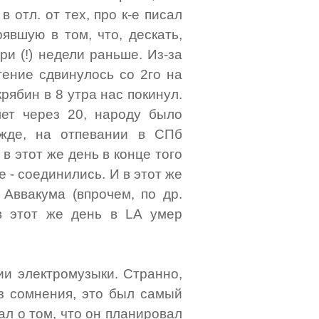
в отл. от тех, про к-е писал
явшую в том, что, дескать,
ри (!) недели раньше. Из-за
тение сдвинулось со 2го на
крябин в 8 утра нас покинул.
лет через 20, народу было
ежде, на отпевании в СПб
 в этот же день в конце того
 - соединились. И в этот же
 Аввакума (впрочем, по др.
в этот же день в LA умер
ии электромузыки. Странно,
ез сомнения, это был самый
ал о том, что он планировал