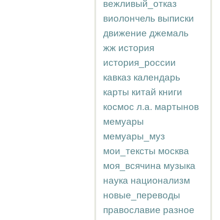
вежливый_отказ
виолончель
выписки
движение
джемаль
жж
история
история_россии
кавказ
календарь
карты
китай
книги
космос
л.а.
мартынов
мемуары
мемуары_муз
мои_тексты
москва
моя_всячина
музыка
наука
национализм
новые_переводы
православие
разное