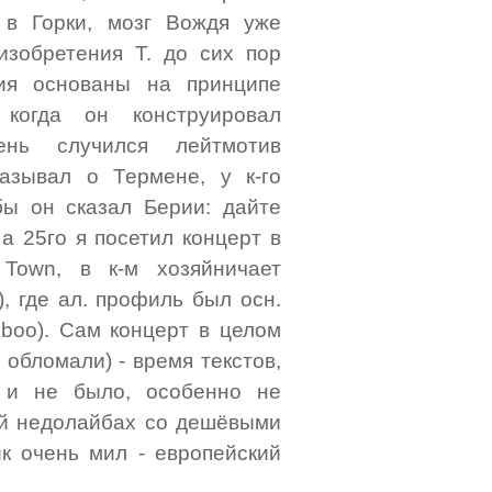
 в Горки, мозг Вождя уже
изобретения Т. до сих пор
ния основаны на принципе
 когда он конструировал
ень случился лейтмотив
азывал о Термене, у к-го
ы он сказал Берии: дайте
а 25го я посетил концерт в
 Town, в к-м хозяйничает
, где ал. профиль был осн.
 boo). Сам концерт в целом
 обломали) - время текстов,
х и не было, особенно не
кий недолайбах со дешёвыми
к очень мил - европейский