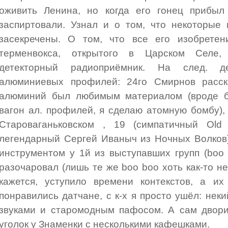
оживить Ленина, но когда его гонец прибыл
заспиртовали. Узнал и о том, что некоторые 
засекречены. О том, что все его изобрете
терменвокса, открытого в Царском Селе,
детекторный радиоприёмник. На след. д
алюминиевых профилей: 24го Смирнов расск
алюминий был любимым материалом (вроде б
вагон ал. профилей, я сделаю атомную бомбу), 
Староваганьковском , 19 (симпатичный Old
легендарный Сергей Иваныч из Ночных Волков)
инструментом у 1й из выступавших групп (boo
разочаровал (лишь те же boo boo хоть как-то не
кажется, уступило времени контекстов, а и
понравились датчане, с к-х я просто ушёл: не
звуками и старомодным пафосом. А сам двори
уголок у Знаменки с несколькими кафешками.