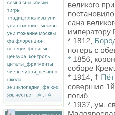
семья
сны
списки
великого при
тигры
постановило
традиционализм
уни
сана великог
уничтожение_москвы
императору 
уничтожение москвы
* 1812,
Боро
фа
флоренция-
венеция
форизмы
потерь с обе
цензура_контроль
*
1856, коро
цитаты_фрагменты
соборе Крем
числа
чужая_всячина
* 1914, †
Пёт
школа
совершил 1й
энциклопедия_фа
ю-з
погиб.
язычество
†
☭
♫
✡
*
1937, ум. 
Малояросла