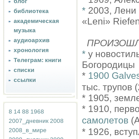
блог
*
2003, Лени
библиотека
«Leni» Riefe
академическая
музыка
аудиоархив
ПРОИЗОШ
хронология
*
у новостил
Телеграм: книги
Богородицы
списки
*
1900 Galves
ссылки
тыс. трупов (
* 1905, земл
* 1910, перв
8
14
88
1968
самолетов
(А
2007_дневник
2008
* 1926, всту
2008_в_мире