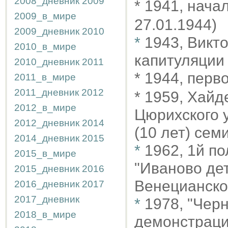
2008_дневник
2009
* 1941, нача
2009_в_мире
27.01.1944)
2009_дневник
2010
*
1943, Викт
2010_в_мире
капитуляции
2010_дневник
2011
* 1944, пер
2011_в_мире
2011_дневник
2012
* 1959, Хайд
2012_в_мире
Цюрихского у
2012_дневник
2014
(10 лет) сем
2014_дневник
2015
*
1962, 1й п
2015_в_мире
"Иваново дет
2015_дневник
2016
Венецианско
2016_дневник
2017
2017_дневник
*
1978, "Чер
2018_в_мире
демонстрации