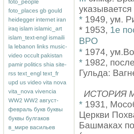
foto_people
указывается 
foto_places
gb
gould
*
1949, ум. 
heidegger
internet
iran
* 1953,
1е по
iraq
islam
islamic_art
islam_text-engl
ismaili
BPO
la
lebanon
links
music-
*
1974, ум.В
video
occult
pakistan
*
1982, после
pamir
politics
shia
site-
Гульда: Вагне
rss
text_engl
text_fr
upd
us
video
vita nova
vita_nova
vivencia
ИСТОРИЯ М
WW2
WW2
август-
*
1931, Мосо
февраль
букв
буквы
Церкви Похв
буквы
булгаков
Башмаках по
в_мире
васильев