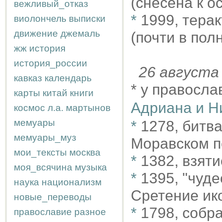
(снесена к о
вежливый_отказ
*
1999, тера
виолончель
выписки
движение
джемаль
(почти в полн
жж
история
история_россии
26 август
кавказ
календарь
* у правосла
карты
китай
книги
Адриана и Н
космос
л.а.
мартынов
мемуары
*
1278, битв
мемуары_муз
Моравском п
мои_тексты
москва
*
1382, взят
моя_всячина
музыка
*
1395, "чуд
наука
национализм
Сретение ик
новые_переводы
*
1798, собр
православие
разное