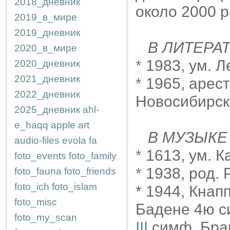
2018_дневник
около 2000 р
2019_в_мире
2019_дневник
В ЛИТЕРА
2020_в_мире
*
1983, ум. 
2020_дневник
2021_дневник
*
1965, арест
2022_дневник
Новосибирск
2025_дневник
ahl-
e_haqq
apple
art
В МУЗЫКЕ
audio-files
evola
fa
*
1613, ум. 
foto_events
foto_family
*
1938, род.
foto_fauna
foto_friends
foto_ich
foto_islam
* 1944, Кна
foto_misc
Бадене 4ю с
foto_my_scan
III
симф. Бра