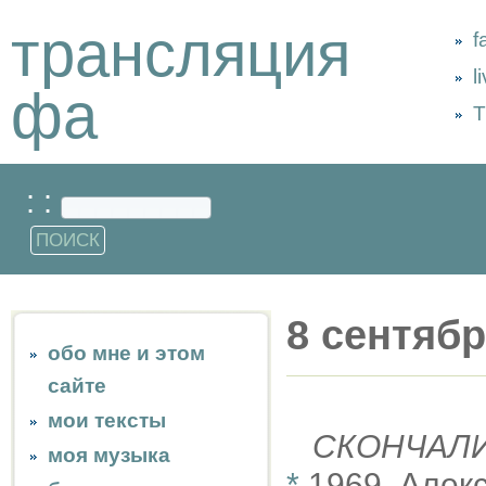
трансляция
f
l
фа
Т
: :
8 сентяб
обо мне и этом
сайте
мои тексты
СКОНЧАЛ
моя музыка
*
1969, Алек