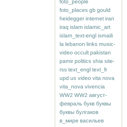
foto_people
foto_places
gb
gould
heidegger
internet
iran
iraq
islam
islamic_art
islam_text-engl
ismaili
la
lebanon
links
music-
video
occult
pakistan
pamir
politics
shia
site-
rss
text_engl
text_fr
upd
us
video
vita nova
vita_nova
vivencia
WW2
WW2
август-
февраль
букв
буквы
буквы
булгаков
в_мире
васильев