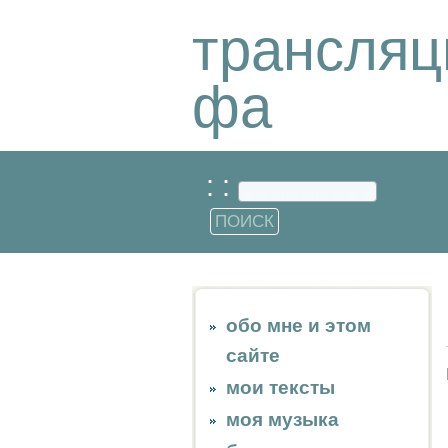
трансляц
фа
: :
обо мне и этом
сайте
мои тексты
моя музыка