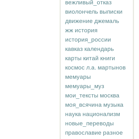
вежливый_отказ
виолончель
выписки
движение
джемаль
жж
история
история_россии
кавказ
календарь
карты
китай
книги
космос
л.а.
мартынов
мемуары
мемуары_муз
мои_тексты
москва
моя_всячина
музыка
наука
национализм
новые_переводы
православие
разное