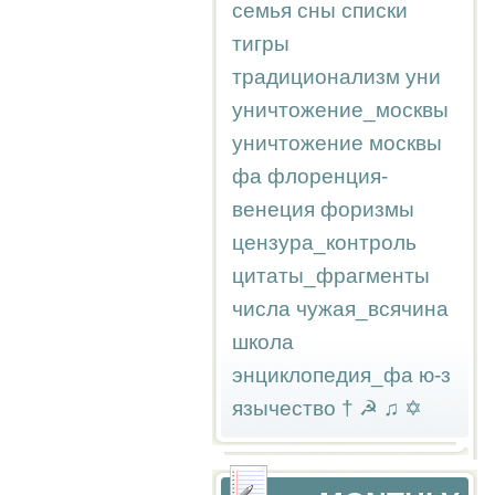
семья
сны
списки
тигры
традиционализм
уни
уничтожение_москвы
уничтожение москвы
фа
флоренция-
венеция
форизмы
цензура_контроль
цитаты_фрагменты
числа
чужая_всячина
школа
энциклопедия_фа
ю-з
язычество
†
☭
♫
✡