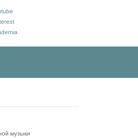
utube
terest
ademia
ной музыки