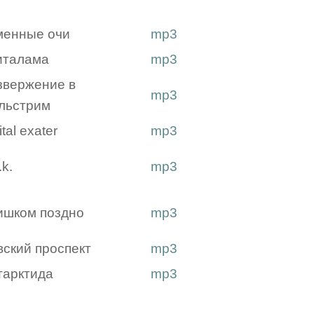
менные очи
mp3
италама
mp3
звержение в
mp3
льстрим
ital exater
mp3
.k.
mp3
ишком поздно
mp3
вский проспект
mp3
тарктида
mp3