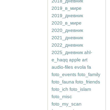
2018_дневник
2019_в_мире
2019_дневник
2020_в_мире
2020_дневник
2021_дневник
2022_дневник
2025_дневник
ahl-
e_haqq
apple
art
audio-files
evola
fa
foto_events
foto_family
foto_fauna
foto_friends
foto_ich
foto_islam
foto_misc
foto_my_scan