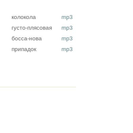
колокола
mp3
густо-плясовая
mp3
босса-нова
mp3
припадок
mp3