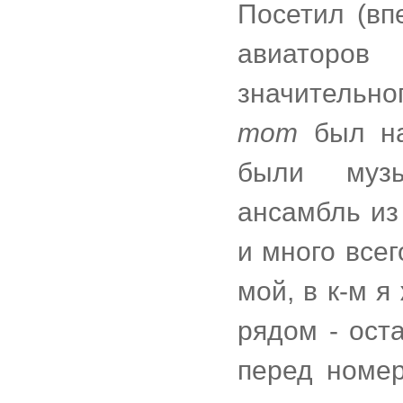
Посетил (вп
авиаторов
значительно
тот
был на
были музы
ансамбль из
и много всег
мой, в к-м я
рядом - оста
перед номер