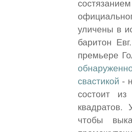
состязани
официальног
уличены в ис
баритон Евг
премьере Го
обнаруженно
свастикой
- 
состоит из
квадратов.
чтобы вык