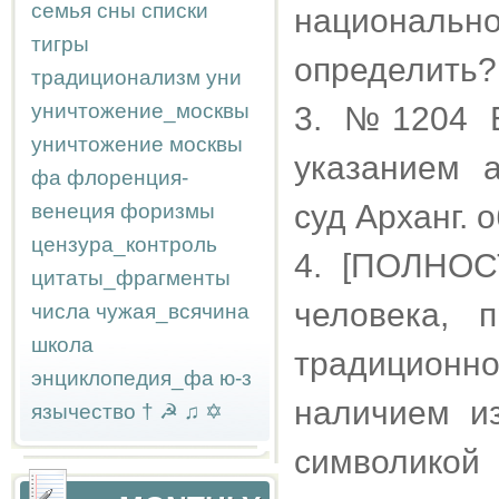
семья
сны
списки
национально
тигры
определить?
традиционализм
уни
уничтожение_москвы
3. №1204 Б
уничтожение москвы
указанием 
фа
флоренция-
суд Арханг. о
венеция
форизмы
цензура_контроль
4. [ПОЛНО
цитаты_фрагменты
человека, 
числа
чужая_всячина
школа
традицион
энциклопедия_фа
ю-з
наличием из
язычество
†
☭
♫
✡
символикой 