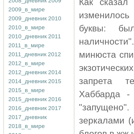
Как сказал
2008_дневник
2009
2009_в_мире
изменилось
2009_дневник
2010
буквы: бы
2010_в_мире
2010_дневник
2011
наличности"
2011_в_мире
минюста спи
2011_дневник
2012
2012_в_мире
экзотически
2012_дневник
2014
запрета т
2014_дневник
2015
2015_в_мире
Хаббарда -
2015_дневник
2016
"запущено".
2016_дневник
2017
2017_дневник
зеркалами (и
2018_в_мире
блогов в жж и 