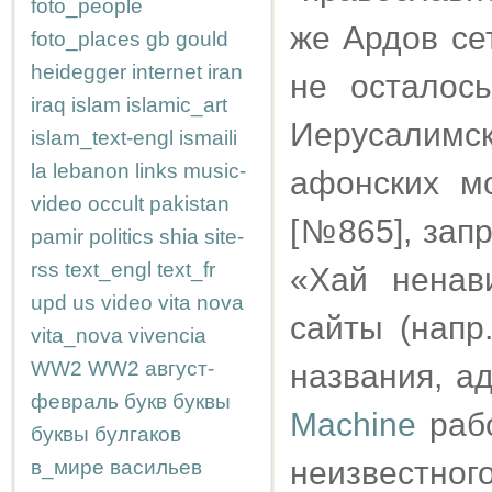
foto_people
же Ардов се
foto_places
gb
gould
heidegger
internet
iran
не осталос
iraq
islam
islamic_art
Иерусалимс
islam_text-engl
ismaili
la
lebanon
links
music-
афонских м
video
occult
pakistan
[№865], зап
pamir
politics
shia
site-
rss
text_engl
text_fr
«Хай ненав
upd
us
video
vita nova
сайты (напр
vita_nova
vivencia
WW2
WW2
август-
названия, а
февраль
букв
буквы
Machine
рабо
буквы
булгаков
неизвестног
в_мире
васильев