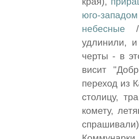
края),
прира
юго-запад
небесные
/ 
удлинили, и
черты - в э
висит "Доб
переход из К
столицу, т
комету, лет
спрашивали
Коммунарки