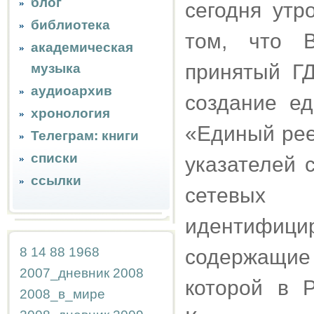
блог
сегодня ут
библиотека
том, что 
академическая
принятый Г
музыка
аудиоархив
создание е
хронология
«Единый рее
Телеграм: книги
списки
указателей 
ссылки
сетевых
идентифици
8
14
88
1968
содержащи
2007_дневник
2008
которой в 
2008_в_мире