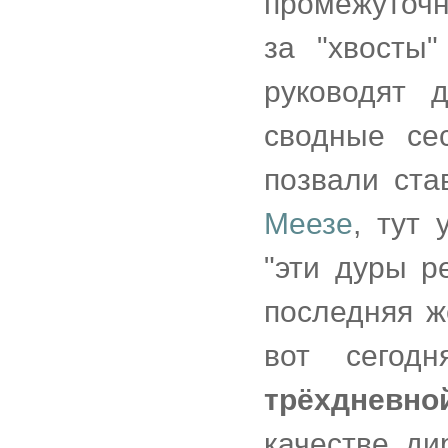
промежуточн
за "хвосты"
руководят 
сводные се
позвали ст
Меезе
, тут 
"эти дуры р
последняя же
вот сегод
трёхдневно
качестве дир