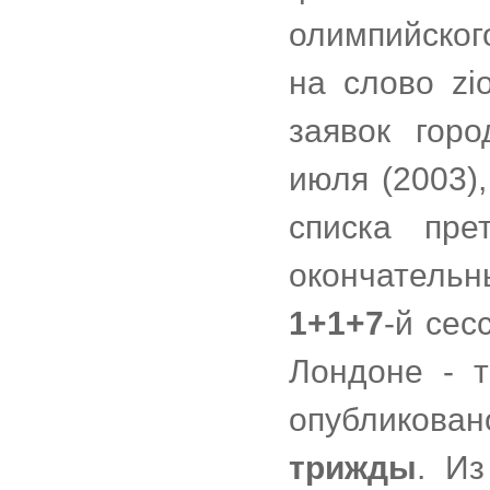
олимпийского
на слово zi
заявок гор
июля (2003)
списка пре
окончатель
1+1+7
-й сес
Лондоне - т
опубликова
трижды
. И