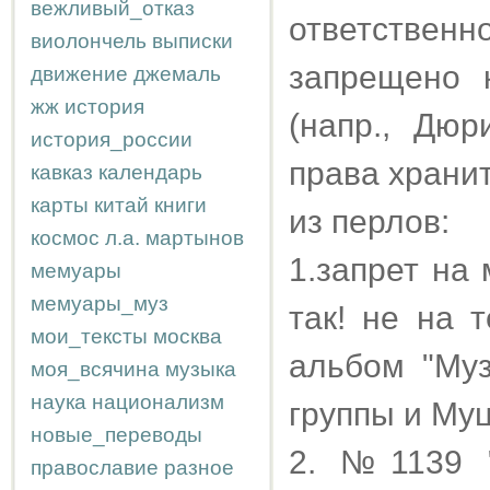
вежливый_отказ
ответстве
виолончель
выписки
запрещено 
движение
джемаль
жж
история
(напр., Дюр
история_россии
права хранит
кавказ
календарь
карты
китай
книги
из перлов:
космос
л.а.
мартынов
1.запрет на
мемуары
мемуары_муз
так! не на 
мои_тексты
москва
альбом "Му
моя_всячина
музыка
наука
национализм
группы и Муц
новые_переводы
2. №1139 "
православие
разное