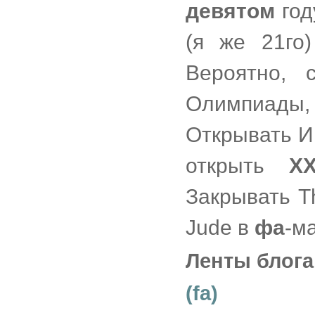
девятом
год
(я же 21го)
Вероятно,
Олимпиады,
Открывать И
открыть
Х
Закрывать Th
Jude в
фа
-м
Ленты блога
(fa)