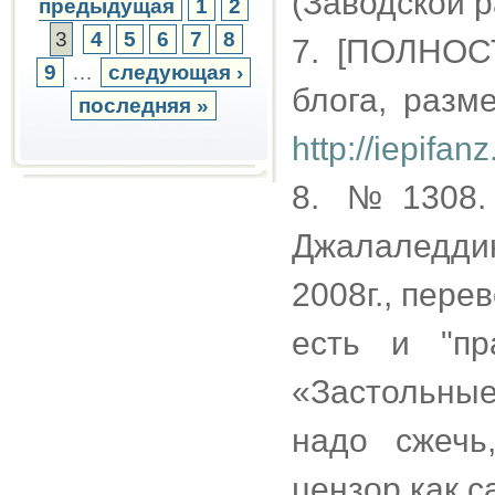
(Заводской р
предыдущая
1
2
3
4
5
6
7
8
7. [ПОЛНОС
9
…
следующая ›
блога, разм
последняя »
http://iepifan
8. №1308.
Джалаледди
2008г., пере
есть и "пр
«Застольные
надо сжечь
цензор как с