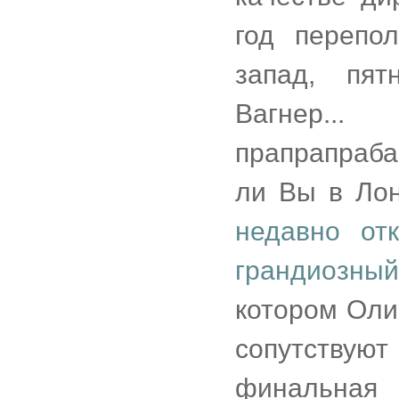
год перепо
запад, пят
Вагнер..
прапрапраба
ли Вы в Лон
недавно от
грандиозный
котором Оли
сопутствую
финальная