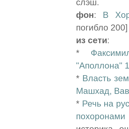
слэш.
фон
:
В Хор
погибло 200]
из сети
:
*
Факсими
"Аполлона" 1
*
Власть зем
Машхад, Вав
*
Речь на рус
похоронами 
историка о