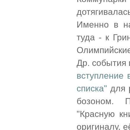
дотягивалас
Именно в н
туда - к Гри
Олимпийские
Др. события и
вступление 
списка"
для 
бозоном. 
"Красную кн
оригиналу, 