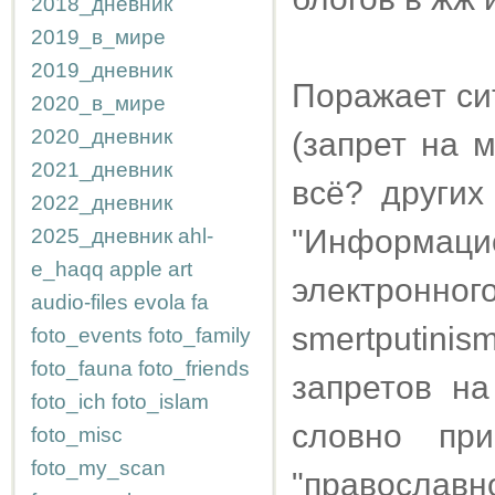
2018_дневник
2019_в_мире
2019_дневник
Поражает си
2020_в_мире
2020_дневник
(запрет на 
2021_дневник
всё? других
2022_дневник
"Информац
2025_дневник
ahl-
e_haqq
apple
art
электро
audio-files
evola
fa
smertputin
foto_events
foto_family
foto_fauna
foto_friends
запретов н
foto_ich
foto_islam
словно пр
foto_misc
foto_my_scan
"правоcлавно