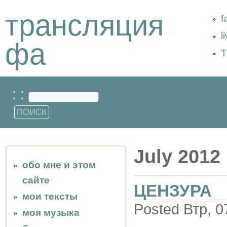
трансляция
f
l
фа
Т
: :
July 2012
обо мне и этом
сайте
ЦЕНЗУРА
мои тексты
Posted Втр, 0
моя музыка